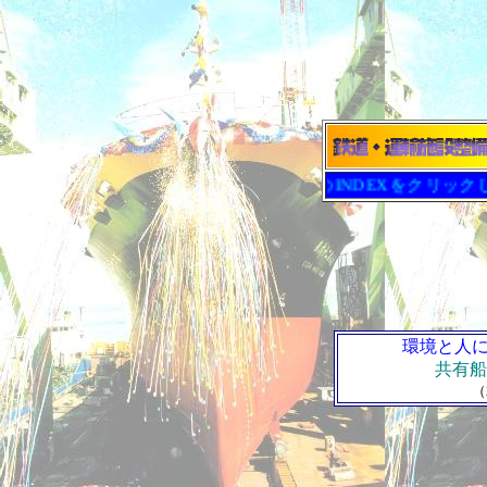
左のINDEXをクリックしてくだ
環境と人
共有船
（