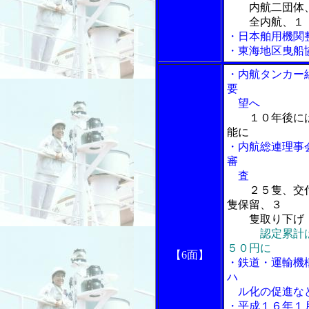
内航二団体
全内航、１．
・日本舶用機関
・東海地区曳船
・内航タンカー
要
望へ
１０年後に
能に
・内航総連理事
審
査
２５隻、交
隻保留、３
隻取り下げ
認定累計
５０円に
【6面】
・鉄道・運輸機
ハ
ル化の促進な
・平成１６年１