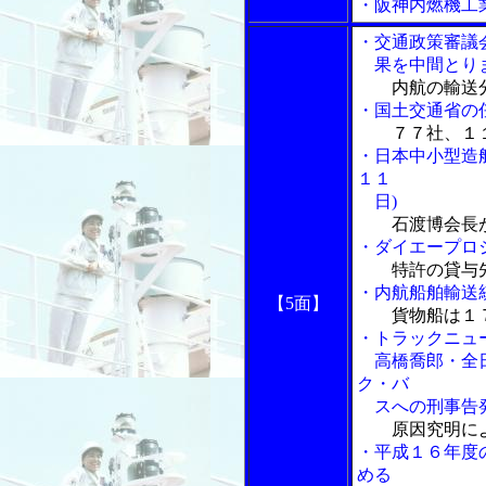
・阪神内燃機工
・交通政策審議
果を中間とり
内航の輸送
・国土交通省の
７７社、１
・日本中小型造
１１
日)
石渡博会長
・ダイエープロ
特許の貸与
・内航船舶輸送
【5面】
貨物船は１
・トラックニュ
高橋喬郎・全日
ク・バ
スへの刑事告
原因究明に
・平成１６年度
める