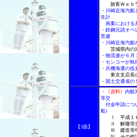
旅客Ｗｅｂ
・川崎近海汽船
生計
画案における共
・鉄鋼元請オペ
苦慮
・川崎近海汽船
茨城県内の
・物流連が６月
・センコーが執
・兵機海運の役員
東京支店長
・国土交通省の
・
《資料》
内航
等交
付金申請につい
船)
Ⅰ 平成１
Ⅱ 解撤等交
【3面】
Ⅲ 建造等申
Ⅳ その他