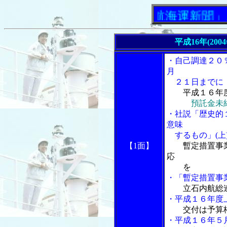
「内航海運新聞」ニュ
平成16年(200
・自己調達２０
月
２１日までに
平成１６年
預託金未
・社説「歴史的
意味
するもの」(上
【1面】
暫定措置事
応
を
・「暫定措置事
立石内航総
・平成１６年度
交付は予算
・平成１６年５