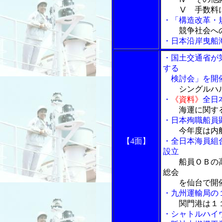
Ⅴ 手数料に
・「構造改革・
競争社会へ
・日本沿岸曳船
・国土交通省が
する
検討会」を開催(
シングルハル
・
《資料》
全日
海運に関す
・日本殉職船員
今年度は内
【4面】
・全日本海員組
設立
船員ＯＢの
総会
を仙台で開
・九州運輸局の
関門港は１
・シャトルハイ