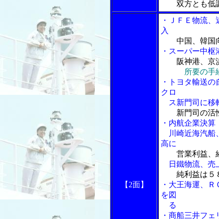
双方とも低
・ＪＦＥ物流、
入
中国、韓国
・スーパー中枢港
阪神港、京
所要の手
・トヨタ輸送の
クロ
ス新門司に移
新門司の活
・内航企業決算
川崎近海汽船、
高に
営業利益、
日鐵物流、売上
純利益は５
【2面】
・大王海運、Ｒ
を図
る
・商船三井フェ