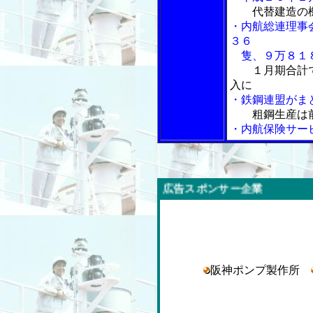
代替建造の
・内航総連理事
３６
隻、９万８１
１月期合計
入に
・鉄鋼連盟がま
粗鋼生産は
・内航保険サー
「内航海運新聞」広告スポンサー企業
阪神ポンプ製作所