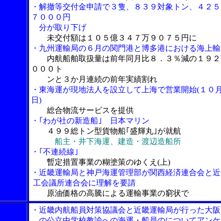
・解撤等交付金申請で３隻、８３９対象トン、４２５
７０００円
分が取り下げ
未交付額は１０５億３４７万９０７５円に
・九州運輸局の６月の関門港と博多港における海上輸
内航船舶取扱量は前年同月比８．３％減の１９２
０００ト
ンと３か月連続の前年実績割れ
・東海運が現地法人を設立して上海で営業開始(１０
日)
総合物流サービスを提供
・｢わが社の新造船｣ 日本マリン
４９９総トン型貨物船｢盛輝丸｣が就航
船主・井下海運、建造・渡辺造船所
・｢不連続線｣
暫定措置事業の糊塗策のゆくえ(上)
・近畿運輸局と神戸海運管理部が関西経済連合会と近
工会議所連合会に理解を要請
原油価格の高騰による運輸事業の窮状で
・近畿内航船員対策協議会と近畿運輸局が行った大阪
の公立中学校教諭への海運・船員のについてアンケ