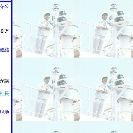
を公
８万
催結
が講
社長
現地