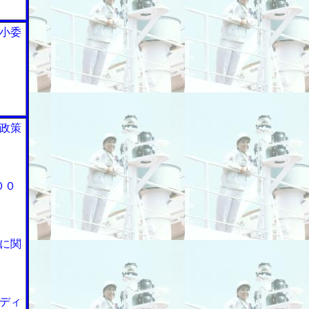
小委
政策
００
に関
ディ