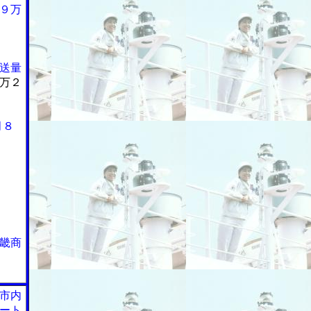
９万
送量
万２
月８
畿商
市内
ート