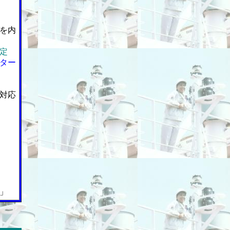
を内
定
ター
対応
」