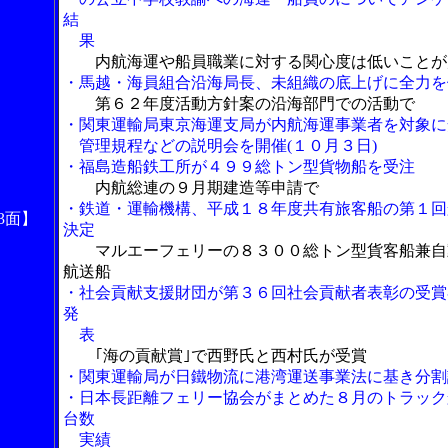
結
果
内航海運や船員職業に対する関心度は低いことが
・馬越・海員組合沿海局長、未組織の底上げに全力を
第６２年度活動方針案の沿海部門での活動で
・関東運輸局東京海運支局が内航海運事業者を対象に
管理規程などの説明会を開催(１０月３日)
・福島造船鉄工所が４９９総トン型貨物船を受注
内航総連の９月期建造等申請で
・鉄道・運輸機構、平成１８年度共有旅客船の第１回
3面】
決定
マルエーフェリーの８３００総トン型貨客船兼自
航送船
・社会貢献支援財団が第３６回社会貢献者表彰の受賞
発
表
｢海の貢献賞｣で西野氏と西村氏が受賞
・関東運輸局が日鐵物流に港湾運送事業法に基き分割
・日本長距離フェリー協会がまとめた８月のトラック
台数
実績