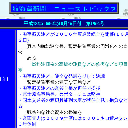
海運新聞」ニューストピックス
平成18年(2006年)10月16日付 第1966号
・海事振興連盟が２００６年度通常総会を開催(１０
２日)
真木内航総連会長、暫定措置事業の円滑化への支
求
める
燃料油価格の高騰や運賃などの修復など５項目
望
・海事振興連盟、健全な発展を期して決議
1面】
暫定措置事業の着実な実施など
・海事振興連盟の関谷会長が再任で挨拶
・冨士原海事局長、カボタージュは堅持
・国土交通省の渡辺具能副大臣が就任会見で抱負など
る
戦略的な社会資本の整備を
・関西電力は２００９年度には５０００キロ積みタン
３隻体制