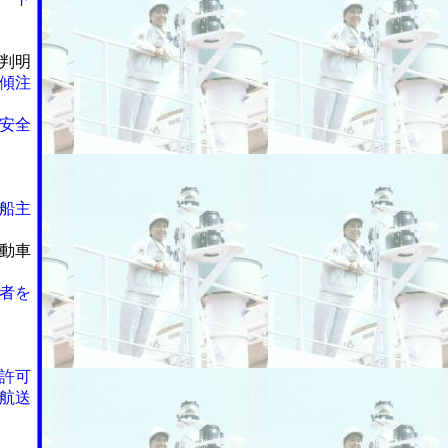
判明
傾注
安全
船主
動車
者を
許可
航送