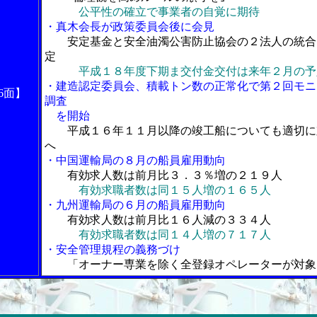
公平性の確立で事業者の自覚に期待
・真木会長が政策委員会後に会見
安定基金と安全油濁公害防止協会の２法人の統合
定
平成１８年度下期ま交付金交付は来年２月の予
・建造認定委員会、積載トン数の正常化で第２回モニ
6面】
調査
を開始
平成１６年１１月以降の竣工船についても適切に
へ
・中国運輸局の８月の船員雇用動向
有効求人数は前月比３．３％増の２１９人
有効求職者数は同１５人増の１６５人
・九州運輸局の６月の船員雇用動向
有効求人数は前月比１６人減の３３４人
有効求職者数は同１４人増の７１７人
・安全管理規程の義務づけ
「オーナー専業を除く全登録オペレーターが対象