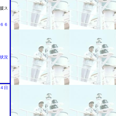
援ス
６６
状況
４日