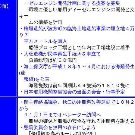
ーゼルエンジン開発計画に関する提案を募集
5面】
環境に優しい舶用ディーゼルエンジンの開発と支
キー
ムの構築を計画
・檜垣造船が波方町の臨海土地造船事業の埋立地４万
９７
平方メートルを購入
船殻ブロック工場として年内に工場建設に着手
・大旺造機が民事再生手続きを申立て
負債総額は約６０億円
・海上保安庁が平成１８年１～９月における海難発生
(速
報値)を公表
海難隻数は前年同期比４４隻減の１８１０隻に
・日本舶用機関整備協会の当面の会合・行事予定
・船主連絡協議会、秋口の用船料改善運動で１０月２
から
１１月１日までオペレーター訪問へ
船員の確保と船舶の安全を守れる用船料を訴える
・懲罰委員会を無用の存在にしよう
｢倫理観を高めルールの順守を｣