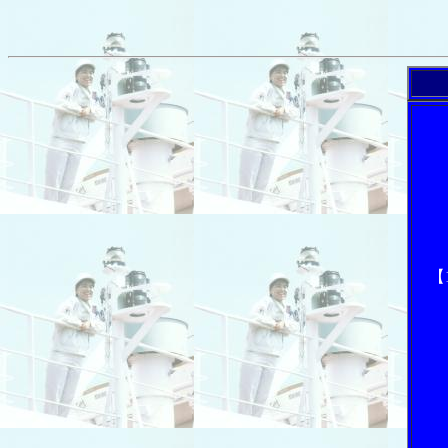
「内航
【