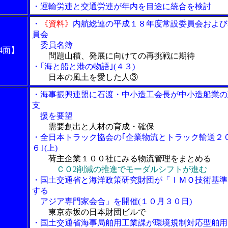
・運輸労連と交通労連が年内を目途に統合を検討
・
《資料》
内航総連の平成１８年度常設委員会および
員会
委員名簿
4面】
問題山積、発展に向けての再挑戦に期待
・｢海と船と港の物語｣(４３)
日本の風土を愛した人③
・海事振興連盟に石渡・中小造工会長が中小造船業の
支
援を要望
需要創出と人材の育成・確保
・全日本トラック協会の｢企業物流とトラック輸送２
６｣(上)
荷主企業１００社にみる物流管理をまとめる
ＣＯ2削減の推進でモーダルシフトが進む
・国土交通省と海洋政策研究財団が「ＩＭＯ技術基準
する
アジア専門家会合」を開催(１０月３０日)
東京赤坂の日本財団ビルで
・国土交通省海事局舶用工業課が環境規制対応型舶用