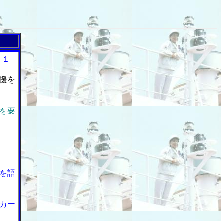
月１
援を
を要
を語
カー