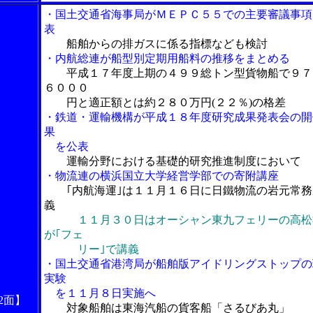
・国土交通省海事局がＭＥＰＣ５５での主要審議事項
表
船舶からの排ガスに係る指標なども検討
・内航総連が船型別定期用船料の推移をまとめる
平成１７年度上期の４９９総トン型貨物船で９７
６０００
円と適正額とは約２８０万円(２２％)の格差
・鉄道・運輸機構が平成１８年度研究成果発表会の開
果
を公表
運輸分野における基礎的研究推進制度において
・物流連の横浜国立大学経営学部での寄附講座
｢内航海運｣は１１月１６日に日鐵物流の岩元常務
義
１１月３０日はオーシャン東九フェリーの高松
が｢フェ
リー｣で講義
・国土交通省港湾局が船舶版アイドリングストップの
実験
を１１月８日実施へ
2面】
対象船舶は東海汽船の貨客船「さるびあ丸」