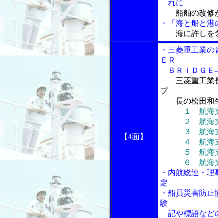
れに
船舶の改修
・「海と船と港の
海に許しを
・三菱重工業の
ＥＲ
ＢＲＩＤＧＥ―
三菱重工業
プ
長の松田和生
１ 航海
２ 航海支援
３ 航海支援
【4面】
４ 航海支援
５ 航海支援
６ 航海支援
・内航総連・理
定
・船員災害防止
験
記や標語など