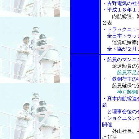
・古野電気の社
・平成１８年１
内航総連、
公表
・トラックニュ
全日本トラック
運賃転嫁率
全ト協が２月１
・船員のマンニ
派遣船員の
船員不足
・「鉄鋼荷主の
船員確保で
神戸製鋼
・真木内航総連
題
と理事会後の会
・ショクユタン
開催
外山社長、
に新造