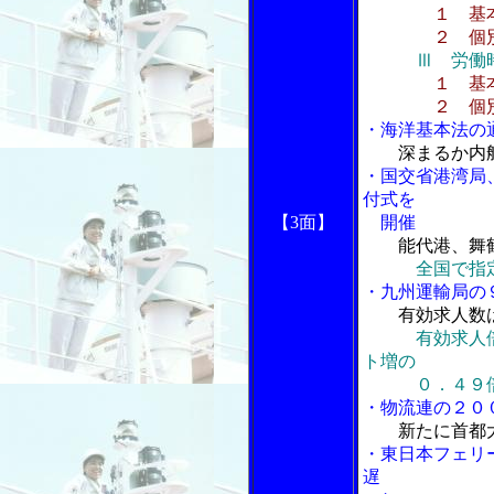
１ 基
２ 個別
Ⅲ 労働
１ 基
２ 個別
・海洋基本法の
深まるか内
・国交省港湾局
付式を
【3面】
開催
能代港、舞
全国で指
・九州運輸局の
有効求人数
有効求人
ト増の
０．４９
・物流連の２０
新たに首都
・東日本フェリ
遅