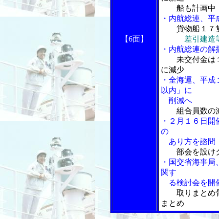
船も計画中
・内航総連、平
貨物船１７
【6面】
差引建造
・内航総連の解
未交付金は
に減少
・全海運、平成
以内」に
削減へ
組合員数の
・２月１６日開
の
あり方を諮問
部会を設け
・国交省海事局
関す
る検討会を開
取りまとめ
まとめ