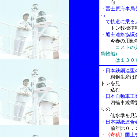
向
・冨士原海事局
っ
て軌道に乗るよ
トン数標準
・船主連絡協議
今春の用船
コストの
貨物船)
は１３００
・日本鉄鋼連盟
粗鋼生産は
トンを見
込む
・日本自動車工
四輪車総需
りの
低水準を見
・日本製紙連合
前年比０．
・
《寄稿》
国土