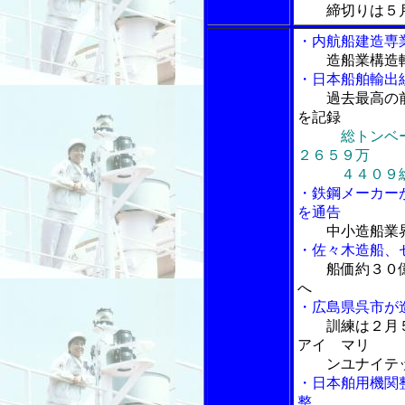
締切りは５
・内航船建造専
造船業構造
・日本船舶輸出
過去最高の
を記録
総トンベ
２６５９万
４４０９総
・鉄鋼メーカー
を通告
中小造船業
・佐々木造船、
船価約３０
へ
・広島県呉市が
訓練は２月
アイ マリ
ンユナイテッ
・日本舶用機関
整