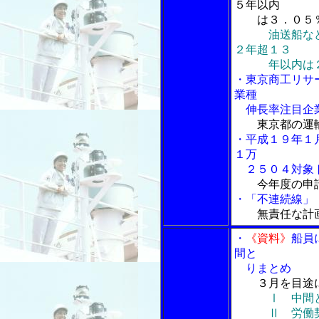
５年以内
は３．０５
油送船な
２年超１３
年以内は２
・東京商工リサ
業種
伸長率注目企
東京都の運
・平成１９年１
１万
２５０４対象
今年度の申
・「不連続線」 
無責任な計
・
《資料》
船員
間と
りまとめ
３月を目途
Ⅰ 中間
Ⅱ 労働契