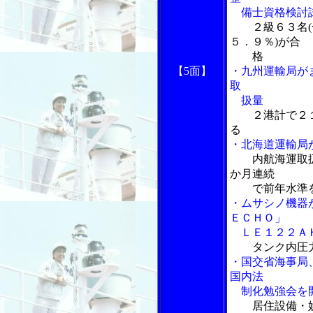
備士資格検討
２級６３名
５．９％)が合
格
【5面】
・九州運輸局が
取
扱量
２港計で２
る
・北海道運輸局
内航海運取
か月連続
で前年水準を
・ムサシノ機器
ＥＣＨＯ」
ＬＥ１２２Ａ
タンク内圧
・国交省海事局
国内法
制化勉強会を
居住設備・