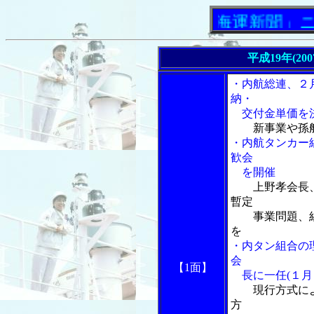
「内航海運新聞」ニュース
平成19年(20
・内航総連、２
納・
交付金単価を
新事業や孫
・内航タンカー
歓会
を開催
上野孝会長
暫定
事業問題、組
を
・内タン組合の
会
【1面】
長に一任(１月
現行方式に
方