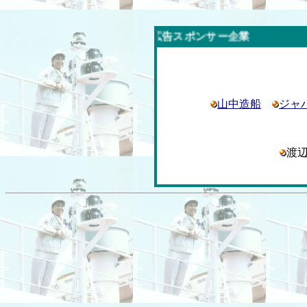
山中造船
ジャ
渡