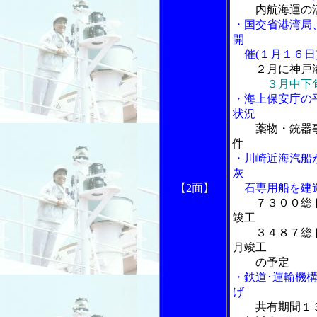
内航海運の
・国交省港湾局
開
催(１月１６日
２月に神戸
３月中下
・海上保安庁の
状況
薬物・銃器
件
・川崎近海汽船
灰
【2面】
石専用船を建
７３００総
竣工
３４８７総ト
月竣工
の予定
・鉄道･運輸機
げ
共有期間１