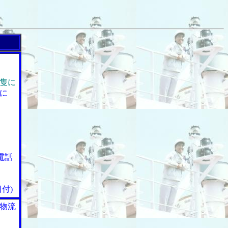
隻に
に
電話
付)
物流