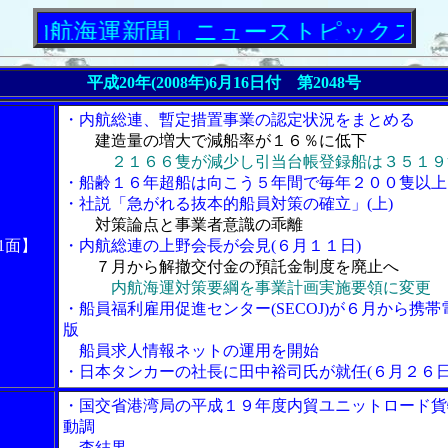
航海運新聞」ニューストピックス
平成20年(2008年)6月16日付 第2048号
・内航総連、暫定措置事業の認定状況をまとめる
建造量の増大で減船率が１６％に低下
２１６６隻が減少し引当台帳登録船は３５１９
・船齢１６年超船は向こう５年間で毎年２００隻以上
・社説「急がれる抜本的船員対策の確立」(上)
対策論点と事業者意識の乖離
1面】
・内航総連の上野会長が会見(６月１１日)
７月から解撤交付金の預託金制度を廃止へ
内航海運対策要綱を事業計画実施要領に変更
・船員福利雇用促進センター(SECOJ)が６月から携帯
版
船員求人情報ネットの運用を開始
・日本タンカーの社長に田中裕司氏が就任(６月２６日
・国交省港湾局の平成１９年度内貿ユニットロード貨
動調
査結果