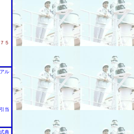
７５
アル
引当
式典