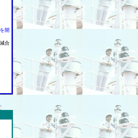
を開
減合