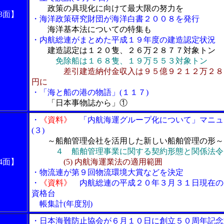
政策の具現化に向けて最大限の努力を
3面】
・海洋政策研究財団が海洋白書２００８を発行
海洋基本法についての特集も
・内航総連がまとめた平成１９年度の建造認定状況
建造認定は１２０隻、２６万２８７７対象トン
免除船は１６８隻、１９万５５３対象トン
差引建造納付金収入は９５億９２１２万２８
円に
・「海と船の港の物語」(１１７)
「日本事物誌から」①
・
《資料》
「内航海運グループ化について」マニュ
(３)
～船舶管理会社を活用した新しい船舶管理の形～
４ 船舶管理事業に関する契約形態と関係法令
4面】
(5)
内航海運業法の適用範囲
・物流連が第９回物流環境大賞などを決定
・
《資料》
内航総連の平成２０年３月３１日現在の
資格台
帳集計(年度別)
・日本海難防止協会が６月１０日に創立５０周年記念