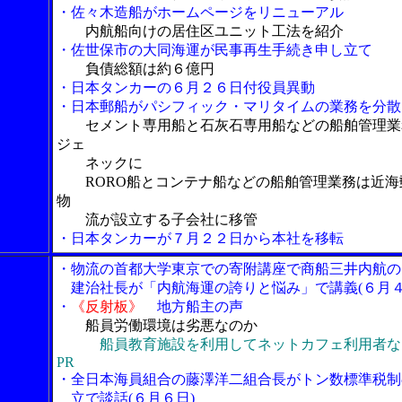
・佐々木造船がホームページをリニューアル
内航船向けの居住区ユニット工法を紹介
・佐世保市の大同海運が民事再生手続き申し立て
負債総額は約６億円
・日本タンカーの６月２６日付役員異動
・日本郵船がパシフィック・マリタイムの業務を分散
セメント専用船と石灰石専用船などの船舶管理業
ジェ
ネックに
RORO船とコンテナ船などの船舶管理業務は近海
物
流が設立する子会社に移管
・日本タンカーが７月２２日から本社を移転
・物流の首都大学東京での寄附講座で商船三井内航の
建治社長が「内航海運の誇りと悩み」で講義(６月４
・
《反射板》
地方船主の声
船員労働環境は劣悪なのか
船員教育施設を利用してネットカフェ利用者な
PR
・全日本海員組合の藤澤洋二組合長がトン数標準税制
立で談話(６月６日)