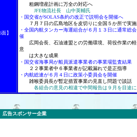
粗鋼増産計画に万全の対応へ
JFE物流社長 山中英輔氏
・国交省がSOLAS条約の改正で説明会を開催へ
７月７日の広島地区を皮切りに全国５か所で実施
・全国内航タンカー海運組合が６月１３日に通常総会
6面】
催
広岡会長、石油連盟との労働環境、荷役作業の軽
意
は大きな成果
・国交省海事局が船員派遣事業者の事業場監査結果
２２事業者中６事業者が記載漏れで是正指導
・内航総連が６月４日に政策小委員会を開催
雑喉委員長が暫定措置事業の見直し問題で談話
各組合の意見の相違で中間報告は９月を目途に
ー企業