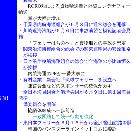
RORO船による貨物輸送量と外貿コンテナフィー
輸送
量が大幅に増加
・千葉県内航海運組合が６月８日に通常総会を開催
・川崎近海汽船が６月６日に事故演習と模範記者会見
施
「フェリーはちのへ」と貨物船との事故を想定
・関東沿海海運組合の総会での関東運輸局の安原敬裕
が挨拶
・日本沿岸曳船海運組合の総会で全海運の小比加恒久
が挨拶
内航海運のPRが一番大事に
・有村産業、新会社「琉球フェリー」を設立へ
運営資金などのスポンサーの確保がカギ
・全日本海員組合と港湾労組が６月９日に第１回海員
2面】
湾準
備委員会を開催
協議体結成へ一歩前進
一致団結して統一行動を強化
・東日本フェリーが６月１６日から金沢/釜山航路を
韓国のパンスターラインドットコムに委託