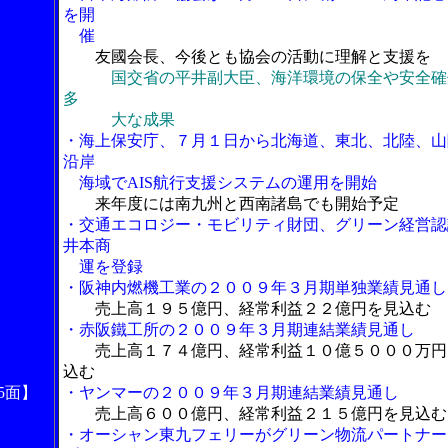
を開
催
友國会長、今後とも協会の活動に理解と支援を
国交省の平井副大臣、海洋環境の保全や安全確
多
大な成果
・海上保安庁、７月１日から北海道、東北、北陸、山
沿岸
海域でAIS航行支援システムの運用を開始
来年度には南九州と西南諸島でも開始予定
・交通エコロジー・モビリティ財団、グリーン経営認
井本商
運を登録
・阪神内燃機工業の２００９年３月期単独業績見通し
売上高１９５億円、経常利益２２億円を見込む
・赤阪鐵工所の２００９年３月期連結業績見通し
売上高１７４億円、経常利益１０億５０００万円
込む
5面】
・ヤンマーの２００９年３月期連結業績見通し
売上高６００億円、経常利益２１５億円を見込む
・オーシャン東九フェリーがグリーン物流パートナー