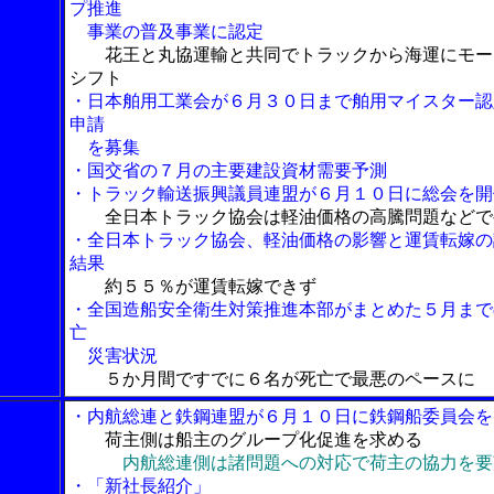
プ推進
事業の普及事業に認定
花王と丸協運輸と共同でトラックから海運にモー
シフト
・日本舶用工業会が６月３０日まで舶用マイスター認
申請
を募集
・国交省の７月の主要建設資材需要予測
・トラック輸送振興議員連盟が６月１０日に総会を開
全日本トラック協会は軽油価格の高騰問題などで
・全日本トラック協会、軽油価格の影響と運賃転嫁の
結果
約５５％が運賃転嫁できず
・全国造船安全衛生対策推進本部がまとめた５月まで
亡
災害状況
５か月間ですでに６名が死亡で最悪のペースに
・内航総連と鉄鋼連盟が６月１０日に鉄鋼船委員会を
荷主側は船主のグループ化促進を求める
内航総連側は諸問題への対応で荷主の協力を要
・「新社長紹介」