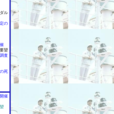
ダル
定の
催
要望
調査
の死
開催
望