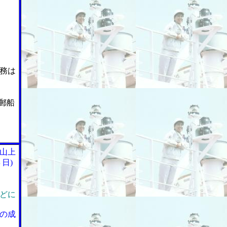
務は
郵船
山上
日)
どに
の成