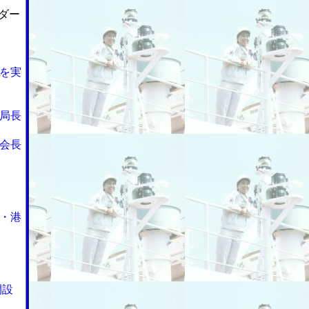
ダー
を実
局長
会長
・港
開設