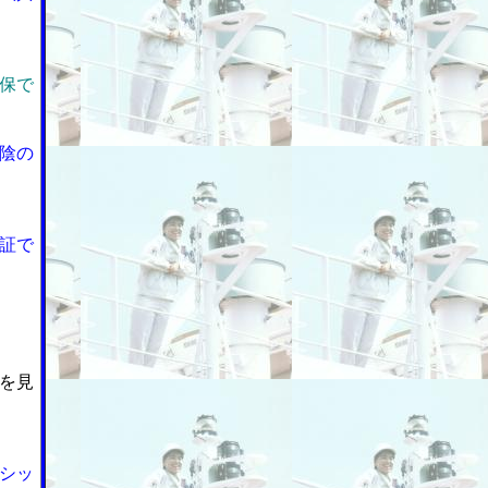
保で
陰の
証で
を見
シッ