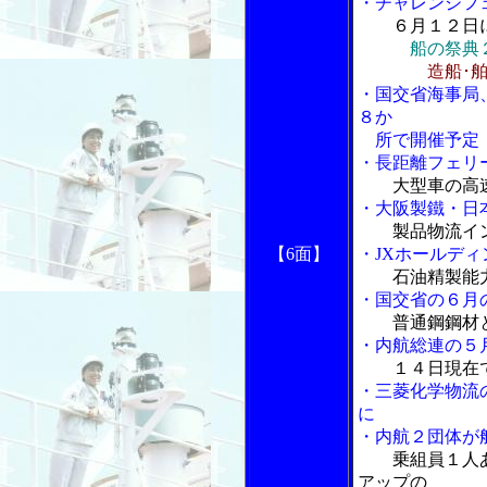
・チャレンジフ
６月１２日
船の祭典
造船･
・国交省海事局
８か
所で開催予定
・長距離フェリ
大型車の高
・大阪製鐵・日
製品物流イ
【6面】
・JXホールデ
石油精製能
・国交省の６月
普通鋼鋼材
・内航総連の５
１４日現在
・三菱化学物流
に
・内航２団体が
乗組員１人
アップの