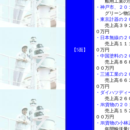
舶用工業の生
・神戸市、２０
グリーン物
・東京計器の２
売上高３９
０万円
・日本無線の２
売上高１１
【5面】
０万円
・中国塗料の２
売上高８６
００万円
・三浦工業の２
売上高６６
０万円
・ダイハツディ
売上高２６
・JR貨物の２
売上高１５
００万円
・JR貨物の小
年間輸送量