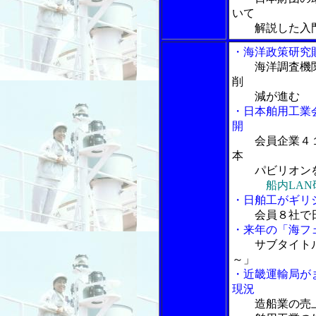
いて
解説した入
・海洋政策研究
海洋調査機
削
減が進む
・日本舶用工業会
開
会員企業４
本
パビリオン
船内LA
・日舶工がギリ
会員８社で
・来年の「海フ
サブタイト
～」
・近畿運輸局が
現況
造船業の売