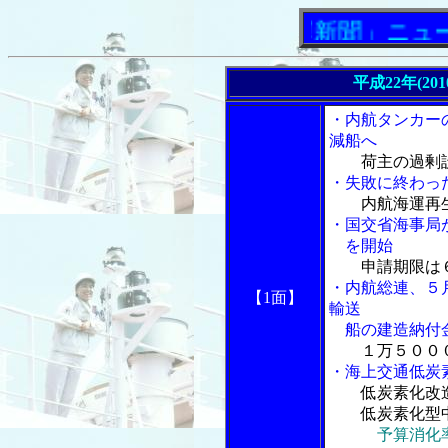
「内航海運新聞」ニューストピ
平成22年(20
・内航タンカー
減船へ
荷主の過剰
・失敗に終わっ
内航海運再
・国交省海事局
を開始
申請期限は
・内航総連、５
【1面】
輸送
船の建造納付
１万５００
・海上交通低炭
低炭素化改
低炭素化型中
予算消化