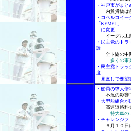
・神戸市がまと
内貿貨物は
・コベルコイー
「KEMEL」
に変更
イーグル工
・民主党のトラ
論
全ト協の中
多くの事
・民主党トラッ
度
見直しで要望
・船員の求人倍
不況の影響
・大型船組合が
高速道路料
特大車の
・チャレンジフ
６月１０日に