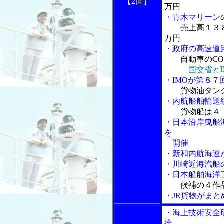
【2面】
万円
・青木マリーン
売上高１３
万円
・政府の高速道
自動車のC
国交省と
・IMOが第８７
貨物油タン
・内航船舶輸送
貨物船は４
・日本沿岸曳船
を
開催
・新和内航海運
・川崎近海汽船
・日本船舶海洋
候補の４作
・JR貨物がま
・海上技術安全
推