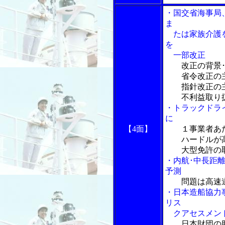
・国交省海事局
ま
たは家族介護を
を
一部改正
改正の背景
省令改正の主
指針改正の主
不利益取り扱
・トラックドラ
に
【4面】
１事業者あ
ハードルが高
大型免許の取
・内航･中長距
予測
問題は高速
・日本造船協力
リス
クアセスメン
日本財団の