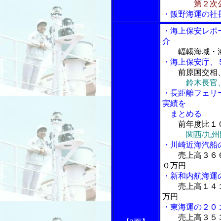
第２次
・飯野海運の社
・海上保安レポ
介
輻輳海域・
・海上保安庁、
前原国交相
鈴木長官
・長距離フェリ
実績を
まとめる
前年度比１
関西/九
・川崎近海汽船
売上高３６
０万円
・新和内航海運
売上高１４
万円
・東海運の２０
売上高３５