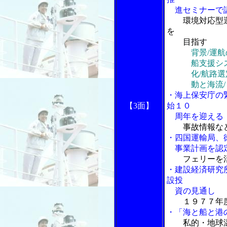
進セミナーで
環境対応型
を
目指す
背景/運航
船支援システム
化/航路選定/
動と海流/
・海上保安庁の
【3面】
始１０
周年を迎える
事故情報な
・四国運輸局、
事業計画を認
フェリーを
・建設経済研究
設投
資の見通し
１９７７年
・「海と船と港
私的・地球