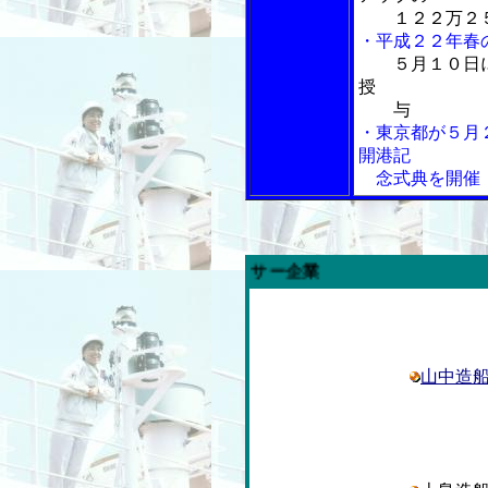
１２２万２５
・平成２２年春
５月１０日
授
与
・東京都が５月
開港記
念式典を開催
山中造