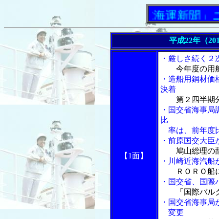
「内航海運新聞」ニュー
平成22年（20
・厳しさ続く２
今年度の用
・造船用鋼材価
決着
第２四半期分
・国交省海事局
比
率は、前年度比
・前原国交大臣
鳩山総理の
【1面】
・川崎近海汽船
ＲＯＲＯ船
・国交省、国際
「国際バル
・国交省海事局
変更