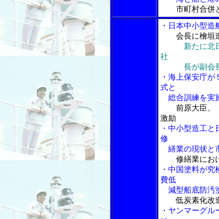
市町村合併
・日本中小型造
会長に檜垣
新たに北
社
長が副会長
・海上保安庁が
式と
総合訓練を実
前原大臣、
激励
・中小型造工と
修
繕業の現状と市
修繕業にお
・中国塗料が究
費低
減型船底防汚塗
低炭素化改
・ヤンマーグル