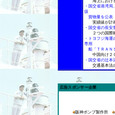
海上におけ
・国交省港湾局
扱
貨物量を公表
実績値が計
・国交省の長安豊
２つの国際
・トヨフジ海運
専用
船「ＴＲＡＮＳ
中国向け２
・国交省の辻本清
交通基本法
内航海運新聞」広告スポンサー企業
阪神ポンプ製作所