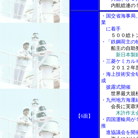
内航総連の５
・国交省海事局
業
に着手
５００総ト
・「鉄鋼荷主の
船主の自助
新日本製
・三菱ケミカル
２０１２年
・海上技術安全
成
披露式開催
世界最大規
・九州地方海運
会長に芙蓉
木許作太
【6面】
・四国運輸局が
推
進協議会を開