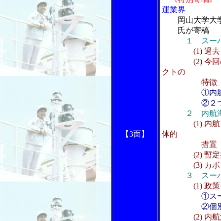
運業界
岡山大学大
氏が寄稿
１ スー
(1) 過
(2) 今回の
クトの
特徴
①内
②２つの
２ 内航海
(1)
【3面】
体的
措置
(2) 暫定
(3) カボ
３ スーパー
(1) 政
①ス
②個別措
(2) 内航