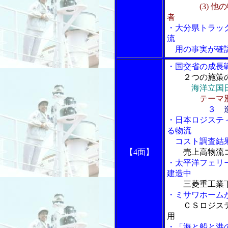
(3) 他の物
者
・大分県トラッ
流
用の事実が確
・国交省の成長
２つの施策
海洋立国
テーマ
３
造
・日本ロジステ
る物流
コスト調査結
【4面】
売上高物流
・太平洋フェリ
建造中
三菱重工業下
・ミサワホーム
ＣＳロジス
用
・「海と船と港の