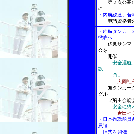
第２次公募
に
・内航総連、若
申請資格者
・内航タンカー
徹底へ
鶴見サンマ
会を
開催
安全運航
課
題に
広岡社
旭タンカー
グルー
プ船主会総会
安全に終
岩田社
・日本殉職船員
員追
悼式を開催