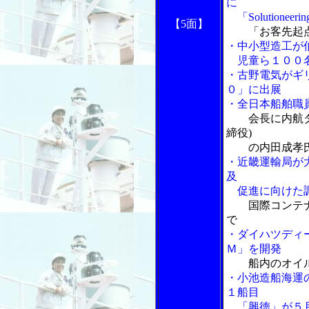
に
「Solutioneer
【5面】
「お客先起
・中小型造工が
児童ら１００
・古野電気がギ
０」に出展
・全日本船舶職
会長に内航
締役)
の内田成孝氏
・近畿運輸局が
及
促進に向けた調
国際コンテ
で
・ダイハツディ
Ｍ」を開発
船内のオイ
・小池造船海運
１船目
「興徳」が５