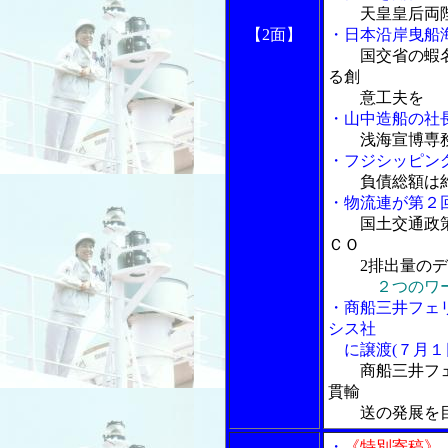
天皇皇后両
【2面】
・日本沿岸曳船
国交省の蝦
る創
意工夫を
・山中造船の社長
浅海宣博専
・フジシッピン
負債総額は
・物流連が第２
国土交通政
ＣＯ
2排出量のディ
２つのワ
・商船三井フェ
シス社
に譲渡(７月１
商船三井フ
貫輸
送の発展を目
・
《特別寄稿》