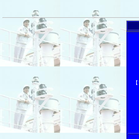
「内航海
【