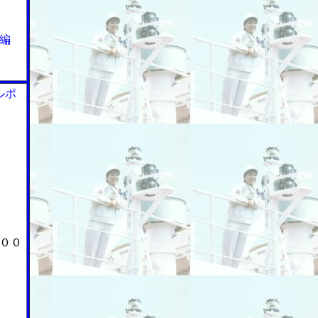
編
ルポ
００