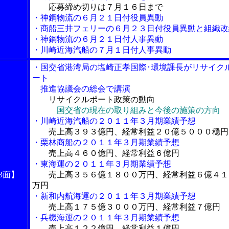
応募締め切りは７月１６日まで
・神鋼物流の６月２１日付役員異動
・商船三井フェリーの６月２３日付役員異動と組織改
・神鋼物流の６月２１日付人事異動
・川崎近海汽船の７月１日付人事異動
・国交省港湾局の塩崎正孝国際･環境課長がリサイク
ート
推進協議会の総会で講演
リサイクルポート政策の動向
国交省の現在の取り組みと今後の施策の方向
・川崎近海汽船の２０１１年３月期業績予想
売上高３９３億円、経常利益２０億５０００穏円
・栗林商船の２０１１年３月期業績予想
売上高４６０億円、経常利益６億円
・東海運の２０１１年３月期業績予想
3面】
売上高３５６億１８００万円、経常利益６億４１
万円
・新和内航海運の２０１１年３月期業績予想
売上高１７５億３０００万円、経常利益７億円
・兵機海運の２０１１年３月期業績予想
売上高１２２億円、経常利益１億円