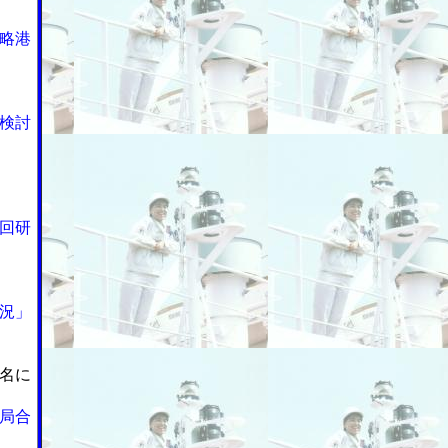
略港
検討
回研
況」
名に
局合