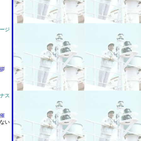
ージ
拶
ナス
催
ない