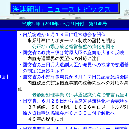
運新聞」ニューストピックス
平成22年（2010年）6月21日付 第2148号
・内航総連が６月１８日に通常総会を開催
事業計画にカボタージュ制度の堅持を明記
公正な市場形成と経営基盤の強化を図る
・国交省の政務三役は前原大臣の意向を大きく反映
内航海運業界の要望への対応に注目
・国交省の三日月大造副大臣が職員への挨拶で交通基
の制定に意欲を示す
1面】
・国交省の小野海事局長が６月１７日に記者懇談会開
内航総連の暫定措置事業の改善問題への対応を高
価
老齢船処理事業では共通認識の点で苦言も呈す
・国交省、６月２８日から高速道路無料化社会実験を
３７路線、５０区間、１６２６キロメートルが対
・輸入貨物輸送協議会が６月３０日付で解散へ
４９年の歴史に幕
・国交省海事局、６月１４日に浪速タンカーに機関部