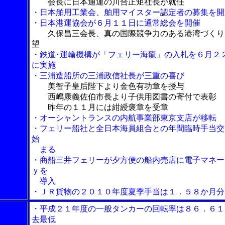
会長に日本通運の川合正矩社長が就任
・日本舶用工業会、舶用マイスター認定者の募集を開
・日本港運協会が６月１１日に通常総会を開催
久保昌三会長、真の国際競争力のある港湾づくり
望
・鉄道･運輸機構が「フェリー海龍」の入札を６月２
に実施
・三浦造船所の三浦政信社長が三重の喜び
美智子皇后陛下より金色有功章を授与
西嶋康義佐伯市長より子供用図書の寄付で表彰
昨年の１１月には紺綬褒章を受章
・オーシャントランスの内航事業部東京支店が移転
・フェリー船社と全日本海員組合との年間臨時手当交
始
まる
・商船三井フェリーが夕方便の船内売店に電子マネー
ｙを
導入
・ＪＲ貨物の２０１０年度夏季手当は１．５８か月分
・平成２１年度の一般タンカーの回転率は８６．６１
去最低