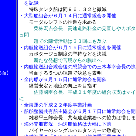
を記録
特殊タンク船は同９６．３２と微減
・大型船組合が６月１４日に通常総会を開催
モーダルシフトの推進を求める
栗林宏吉会長、高速道路料金の見直しやカボタ
ュ問
題での陳情活動は３３回にも及ぶ
・内航輸送組合が６月１５日に通常総会を開催
カボタージュ制度の堅持などを決議
新たな発想で苦境からの脱出へ
・内航輸送組合総会後の懇親会での三木孝幸会長の挨
6面】
当面する５つの課題で決意を表明
・全内船が６月１５日に通常総会を開催
経営安定と地位の向上を目指す
佐藤國臣会長、平成２１年度の組合収支はマイ
に
・全海運の平成２２年度事業計画
・船舶整備共有船主協会が６月１７日に通常総会を開
雑喉平三郎会長、共有建造業務への協力は惜しま
・海外売船市況、油送船価格は大幅に下落
バイヤーのシングルハルタンカーの敬遠で