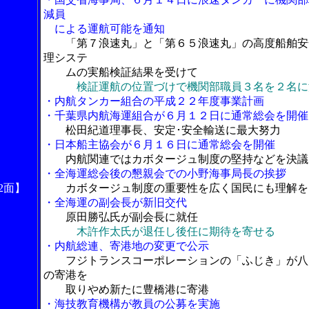
減員
による運航可能を通知
「第７浪速丸」と「第６５浪速丸」の高度船舶安
理システ
ムの実船検証結果を受けて
検証運航の位置づけで機関部職員３名を２名に
・内航タンカー組合の平成２２年度事業計画
・千葉県内航海運組合が６月１２日に通常総会を開催
松田紀道理事長、安定･安全輸送に最大努力
・日本船主協会が６月１６日に通常総会を開催
内航関連ではカボタージュ制度の堅持などを決議
・全海運総会後の懇親会での小野海事局長の挨拶
2面】
カボタージュ制度の重要性を広く国民にも理解を
・全海運の副会長が新旧交代
原田勝弘氏が副会長に就任
木許作太氏が退任し後任に期待を寄せる
・内航総連、寄港地の変更で公示
フジトランスコーポレーションの「ふじき」が八
の寄港を
取りやめ新たに豊橋港に寄港
・海技教育機構が教員の公募を実施