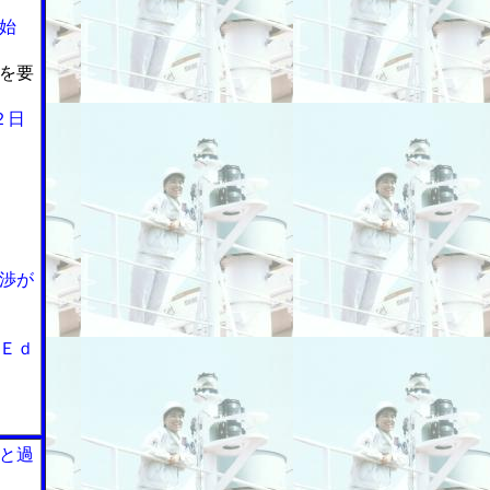
始
を要
２日
渉が
Ｅｄ
と過