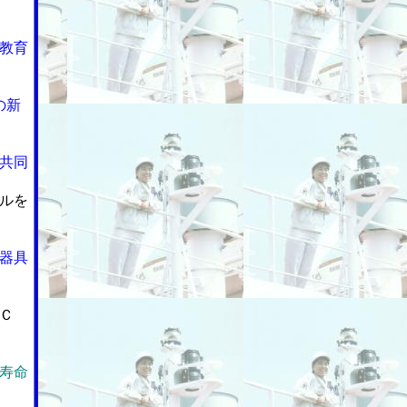
教育
の新
共同
ルを
器具
Ｃ
寿命