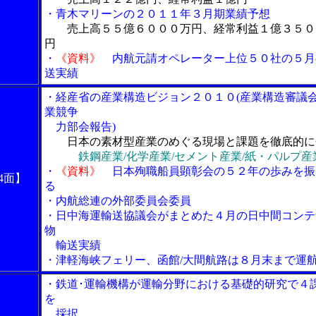
・青木マリーンの２０１１年３月期業績予想
売上高５５億６０００万円、経常利益１億３５０
円
・
《資料》
内航元請オペレーター上位５０社の５月
送実績
・経産省の産業構造ビジョン２０１０(産業構造審議
業競争
力部会報告)
日本の素材型産業のめぐる現場と課題を徹底的に
鉄鋼産業/化学産業/セメント産業/紙・パルプ産
・
《資料》
日本殉職船員顕彰会の５２年の歩みを振
4面】
る
・内航総連の外部委員会委員
・日中海運輸送協議会がまとめた４月の日中間コンテ
物
輸送実績
・津軽海峡フェリー、函館/大間航路は８月末まで運
・鉄道･運輸機構が運輸分野における基礎的研究で４
を
採択