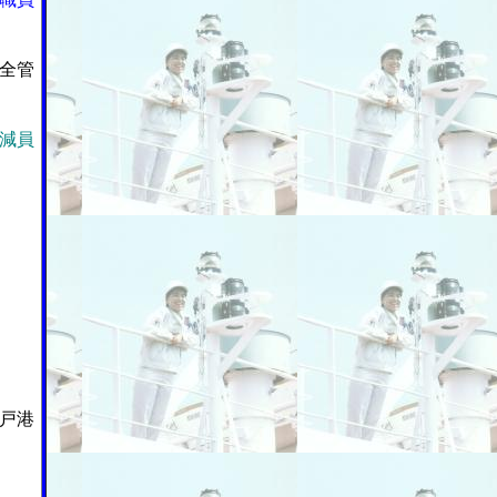
全管
減員
戸港