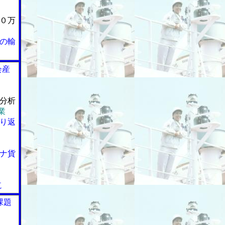
０万
の輸
会産
分析
業
り返
ナ貨
航
課題