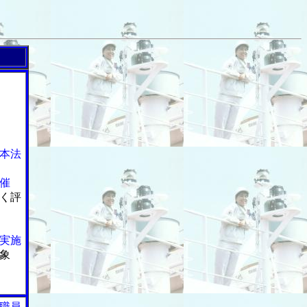
本法
催
く評
実施
象
職員