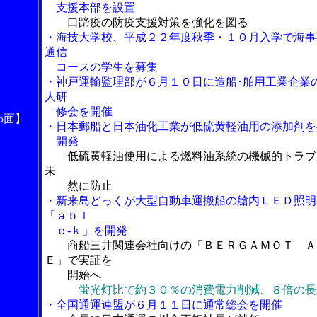
支援本部を設置
口蹄疫の防疫支援対策を強化を図る
・海技大学校、平成２２年度秋季・１０月入学で海事
通信
コースの学生を募集
・神戸運輸監理部が６月１０日に造船･舶用工業企業
人研
修会を開催
5面】
・日本郵船と日本油化工業が低硫黄軽油用の添加剤を
開発
低硫黄軽油使用による燃料油系統の機械的トラブ
未
然に防止
・新来島どっくが大型自動車運搬船の艙内ＬＥＤ照明
「ａｂｌ
ｅ-ｋ」を開発
商船三井関連会社向けの「ＢＥＲＧＡＭＯＴ Ａ
Ｅ」で実証を
開始へ
蛍光灯比で約３０％の消費電力削減、８倍の長
・全国通運連盟が６月１１日に通常総会を開催