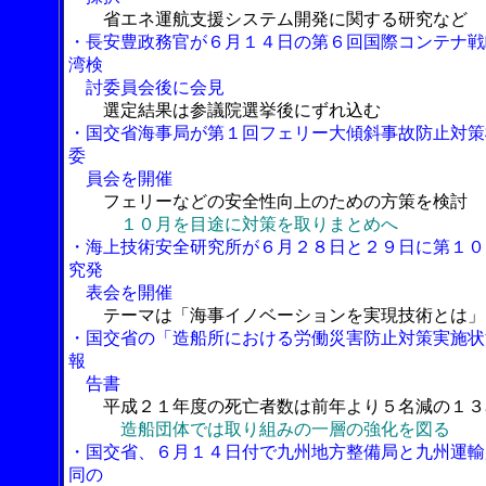
省エネ運航支援システム開発に関する研究など
・長安豊政務官が６月１４日の第６回国際コンテナ戦
湾検
討委員会後に会見
選定結果は参議院選挙後にずれ込む
・国交省海事局が第１回フェリー大傾斜事故防止対策
委
員会を開催
フェリーなどの安全性向上のための方策を検討
１０月を目途に対策を取りまとめへ
・海上技術安全研究所が６月２８日と２９日に第１０
究発
表会を開催
テーマは「海事イノベーションを実現技術とは」
・国交省の「造船所における労働災害防止対策実施状
報
告書
平成２１年度の死亡者数は前年より５名減の１３
造船団体では取り組みの一層の強化を図る
・国交省、６月１４日付で九州地方整備局と九州運輸
同の