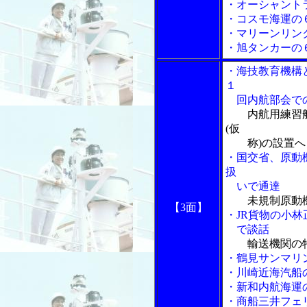
・オーシャント
・コスモ海運の
・マリーンリン
・旭タンカーの
・海技教育機構
１
回内航部会での
内航用練習
(仮
称)の設置へ
・国交省、原動
扱
いで通達
未規制原動機
【3面】
・JR貨物の小
で談話
輸送機関の
・鶴見サンマリ
・川崎近海汽船
・新和内航海運
・商船三井フェ