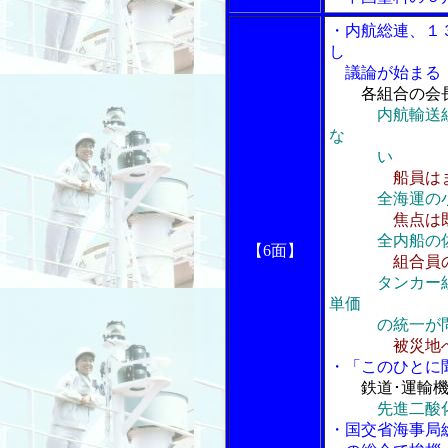
・内航総連、１
し
議論が始まる
各組合の会
内航輸送
な
い
船員は
全海運の小比
焦点は
全内船の佐藤
【6面】
組合員
タンカー組合
単価
の統一が問
被災地
・「このひとに
鉄道･運輸
先進二酸
・国交省海事局