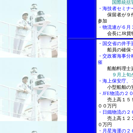
国際統括
・海技者セミナー
保留者が９
参加
・物流連が６月
会長にJR
・国交省の井手
船員の確保
・交政審海事分
催
船舶料理士
９月上旬
・海上保安庁、
小型船舶の
・JFE物流の２
売上高１５
００万円
・日鐵物流の２
売上高１２
０万円
・月星海運の２