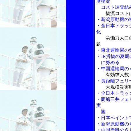
度物流
コスト調査結
物流コスト
・新潟原動機の
・全日本トラッ
化
労働力人口
題
・東北運輸局の
・JR貨物の夏
に努める
・中国運輸局の
有効求人数１
・長距離フェリ
大規模災害
・全日本トラッ
・商船三井フェ
実
施
・日本ペイント
・新潟原動機の
・中国塗料の６