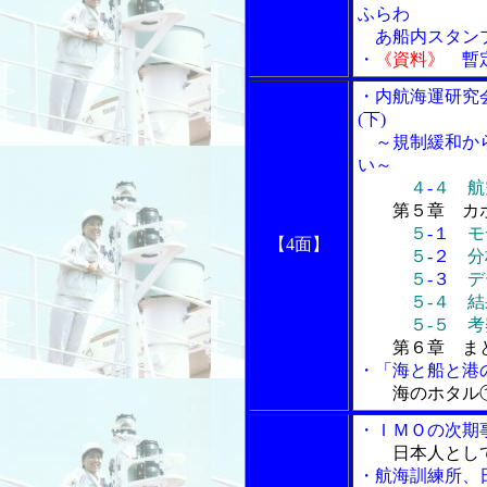
ふらわ
あ船内スタン
・
《資料》
暫定
・内航海運研究
(下)
～規制緩和から
い～
４
‐
４
航
第５章 カ
５
‐１
モ
【4面】
５
‐２
分
５
‐３
デ
５‐４ 結
５‐５ 考
第６章 ま
・「海と船と港の
海のホタル
・ＩＭＯの次期
日本人とし
・航海訓練所、