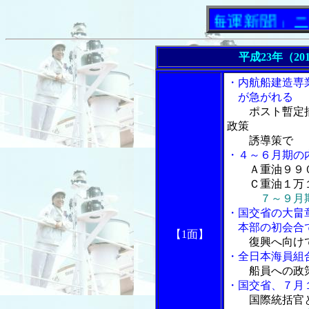
「内航海運新聞」ニュース
平成23年（20
・内航船建造専
が急がれる
ポスト暫定
政策
誘導策で
・４～６月期の
Ａ重油９９
Ｃ重油１万１
７～９月
・国交省の大畠
本部の初会合で
【1面】
復興へ向け
・全日本海員組
船員への政
・国交省、７月
国際統括官