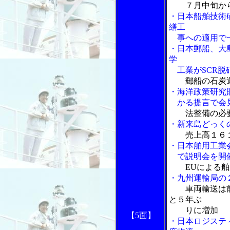
７月中旬か
・日本船舶技術
繕工
事への適用で一
・日本郵船、大
学
工業がSCR脱
郵船の石炭
・海洋政策研究
かる提言で会
法整備の必
・新来島どっく
売上高１６
・日本舶用工業
で説明会を開
EUによる
・九州運輸局の
車両輸送は
と５年ぶ
りに増加
【5面】
・日本ロジステ