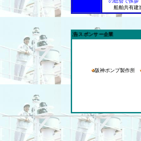
の総会で挨拶
船舶共有建
阪神ポンプ製作所