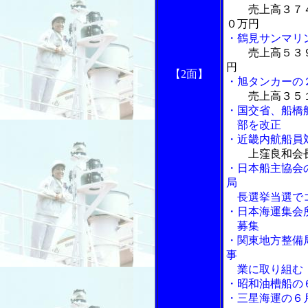
売上高３７
０万円
・鶴見サンマリ
売上高５３
円
【2面】
・旭タンカーの
売上高３５
・国交省、船橋
部を改正
・近畿内航船員
上窪良和会
・日本船主協会
局
長選挙当選で
・日本海運集会
募集
・関東地方整備
事
業に取り組む
・昭和油槽船の
・三星海運の６