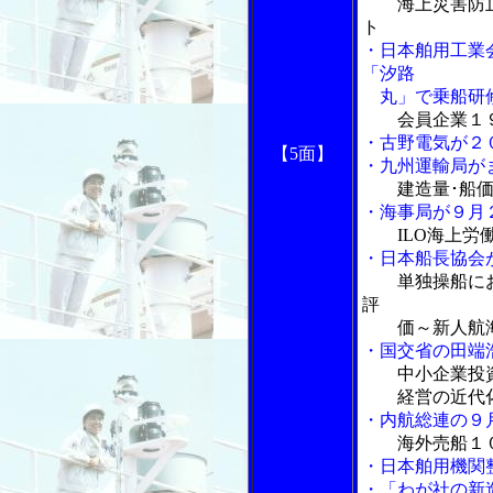
海上災害防
ト
・日本舶用工業
「汐路
丸」で乗船研
会員企業１
・古野電気が２
【5面】
・九州運輸局が
建造量･船
・海事局が９月
ILO海上
・日本船長協会
単独操船に
評
価～新人航海
・国交省の田端
中小企業投
経営の近代化
・内航総連の９
海外売船１
・日本舶用機関
・「わが社の新