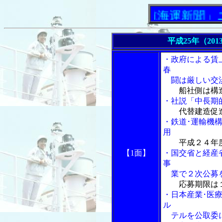
「内航海運新聞」ニュー
平成25年（201
・政府による賃
春
闘は厳しい交
船社側は構
・社説「中長期
代替建造促
・鉄道･運輸機
用
平成２４年
【1面】
・国交省と経産
事
業で２次公募
応募期限は
・日本産業･医
ル
テルを公取委