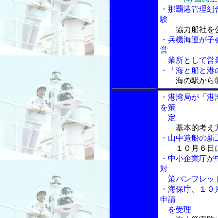
・那覇港管理組
験
協力船社を
・兵機海運が子
営
業所として営
・「海と船と港の
海の駅から
・港湾局が「港
を策
定
基本的考え
・山中造船の新
１０月６日
・中小企業庁が
対
策パンフレッ
・海保庁、１０
申請
を受理