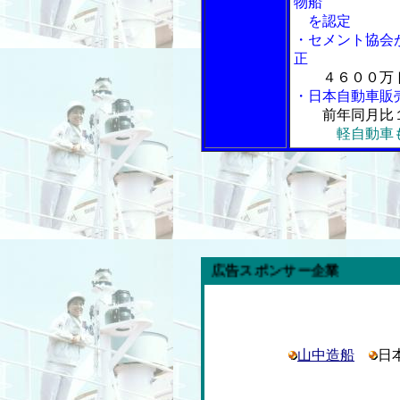
物船
を認定
・セメント協会
正
４６００万
・日本自動車販
前年同月比
軽自動車
内航海運新聞」広告スポンサー企業
山中造船
日