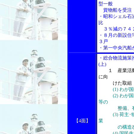
型一般
貨物船を受注
・昭和シェル石
比
３％減の７４
・８月の新設住
３戸
・第一中央汽船
・総合物流施策
(上)
１ 産業活
に向
けた取組
(1) わ
(2) わが国
等の
整備、有
(3) 荷主･
【4面】
業
の構造改
(4) 国民生