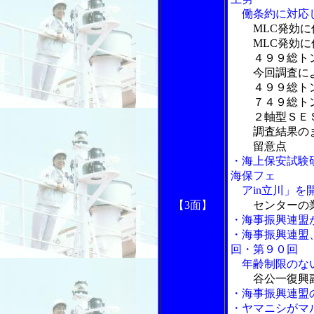
働条約に対応し
MLC発効
MLC発効に伴
４９９総トン
今回調査によ
４９９総トン
７４９総トン
２軸型ＳＥＳ
調査結果の
留意点
・海上保安試験
海保フェ
アin立川」を
【3面】
センターの
・海事振興連盟
・海事振興連盟
回・第９０回
年齢制限のない
谷公一復興
・海事振興連盟
・ヤマニシがマ