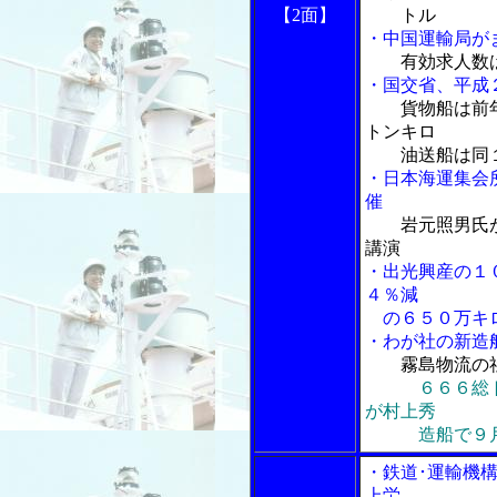
【2面】
トル
・中国運輸局が
有効求人数
・国交省、平成
貨物船は前
トンキロ
油送船は同１
・日本海運集会
催
岩元照男氏
講演
・出光興産の１
４％減
の６５０万キ
・わが社の新造
霧島物流の
６６６総
が村上秀
造船で９月
・鉄道･運輸機
上労