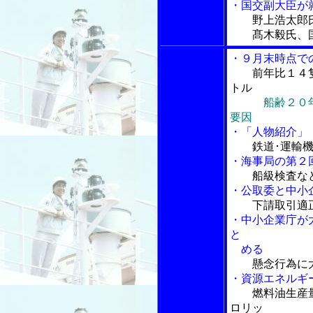
・国交副大臣が就
野上浩太郎
髙木毅氏、国
・９月末時点で
前年比１４
トル
船齢２０
要因
・「人物紹介」
鉄道･運輸
・海事局の第２
船級検査な
・公取委と中小
下請取引適
・中小企業庁が
と
める
懸念行為に
・資源エネルギ
燃料油生産
ロリッ