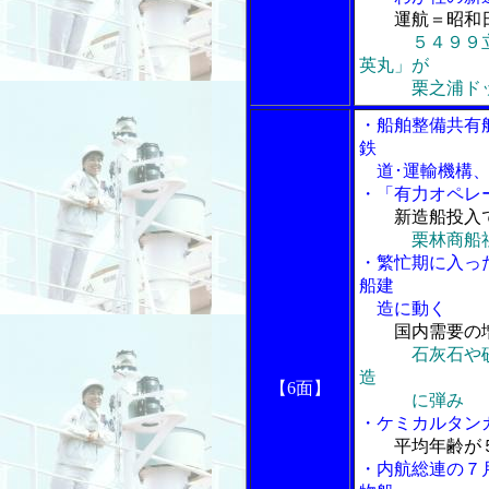
運航＝昭和
５４９９
英丸」が
栗之浦ドック
・船舶整備共有
鉄
道･運輸機構、
・「有力オペレ
新造船投入
栗林商船
・繁忙期に入っ
船建
造に動く
国内需要の
石灰石や
造
【6面】
に弾み
・ケミカルタン
平均年齢が
・内航総連の７