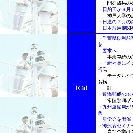
開発成果の
・日舶工が８月
神戸大学の
・日通の７月の
・日本舶用機関
・千葉県砂利船
を
要求へ
事業存続の
・「新社長にイ
裕氏
モーダルシ
も検
【6面】
討
・近海郵船のR
常陸那珂/
・九州運輸局が
業
見学会を開催
・海技者セミナ
参加企業は