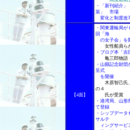
・「新刊紹介」
策」 市場
変化と制度改
・関東運輸局が
回「海
の女子会」を
女性船員ら
・ブログ本「吉
亀三郎物語
・山縣記念財団
呈式
を開催
木原智己氏
の４
【4面】
氏が受賞
・港湾局、山形
て登録
・シップデータ
サルテ
ィングサービ