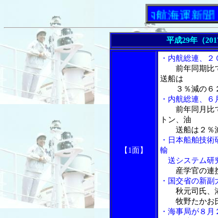
「内航海運新聞」ニ
平成29年（20
・内航総連、２
前年同期比
送船は
３％減の６２２
・内航総連、６
前年同月比
トン、油
送船は２％減
・日本船舶技術
【1面】
輸
送システム研
産学官の連
・国交省の新副
秋元司氏、
牧野たかお氏
・海事局が８月