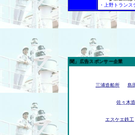
・上野トランス
今週の「内航海運新聞」広告スポンサー企業
三浦造船所
島
佐々木
エスケエ鉄工