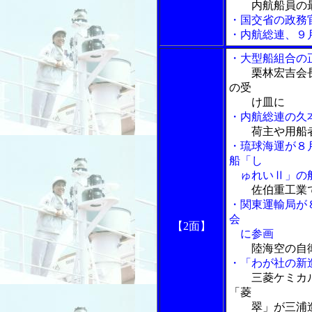
内航船員の
・国交省の政務
・内航総連、９
・大型船組合の
栗林宏吉会
の受
け皿に
・内航総連の久
荷主や用船
・琉球海運が８
船「し
ゅれいⅡ」の
佐伯重工業
・関東運輸局が
会
【2面】
に参画
陸海空の自
・「わが社の新
三菱ケミカ
「菱
翠」が三浦造