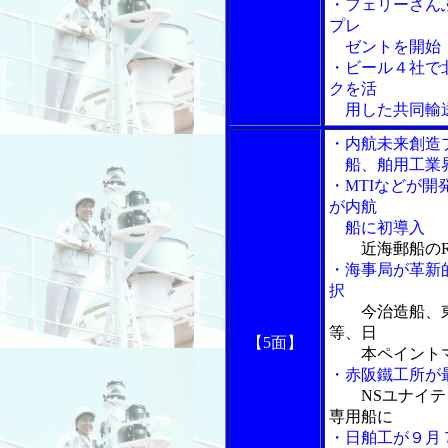
・フェリーさん
プレ
ゼントを開始
・ビール４社で
クを活
用した共同輸
・内航未来創造
船、舶用工業界
・MTIなどが開
が内航
船に初導入
近海郵船の
・海事局が革新
択
今治造船、
等、日
【5面】
本ペイントマ
・赤阪鐵工所が
NSユナイ
専用船に
・日舶工が９月