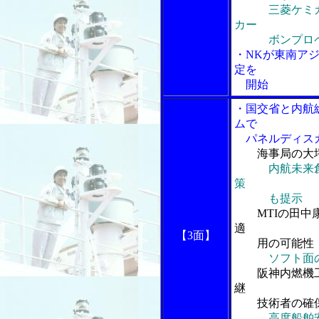
三菱ケミ
カー
ボンプロペ
・NKが東南ア
定を
開始
・国交省と内航
ムで
パネルディスカ
海事局の大
内航未来
策
も提示
MTIの田
適
【3面】
用の可能性
ソフト面
阪神内燃機
継
技術者の確保
高度船舶