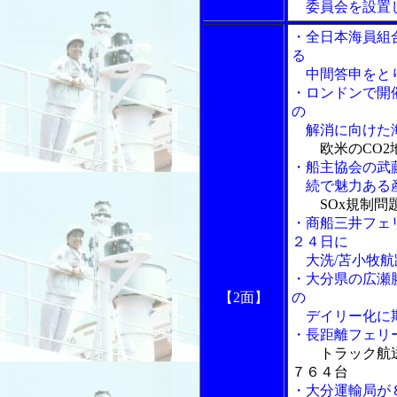
委員会を設置し
・全日本海員組
る
中間答申をと
・ロンドンで開
の
解消に向けた海
欧米のCO
・船主協会の武
続で魅力ある
SOx規制
・商船三井フェ
２４日に
大洗/苫小牧航
・大分県の広瀬
【2面】
の
デイリー化に
・長距離フェリ
トラック航
７６４台
・大分運輸局が