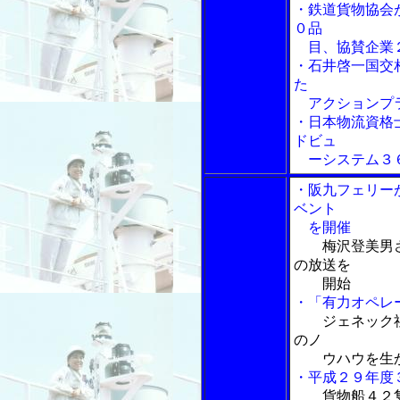
・鉄道貨物協会
０品
目、協賛企業
・石井啓一国交
た
アクションプ
・日本物流資格
ドビュ
ーシステム３６
・阪九フェリー
ベント
を開催
梅沢登美男
の放送を
開始
・「有力オペレ
ジェネック社
のノ
ウハウを生か
・平成２９年度
貨物船４２