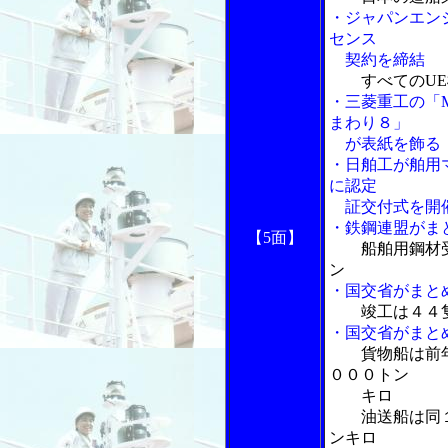
・ジャパンエン
センス
契約を締結
すべてのU
・三菱重工の「
まわり８」
が表紙を飾る
・日舶工が舶用
に認定
証交付式を開
・鉄鋼連盟がま
【5面】
船舶用鋼材
ン
・国交省がまと
竣工は４４
・国交省がまと
貨物船は前
０００トン
キロ
油送船は同１
ンキロ