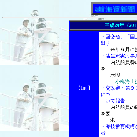
「内航海運新聞」ニ
平成29年（20
・国交省、「国
出す
来年６月に
・蒲生篤実海事
内航船員養
を
示唆
小樽海上
【1面】
・交政審・第９
につ
いて報告
内航船員の
を要
求
・海技教育機構
者