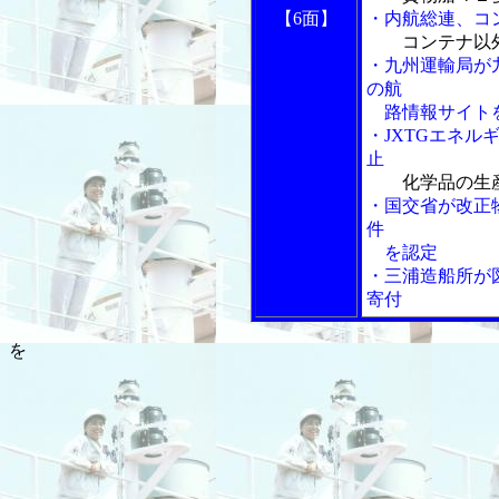
【6面】
・内航総連、コ
コンテナ以
・九州運輸局が
の航
路情報サイト
・JXTGエネ
止
化学品の生
・国交省が改正
件
を認定
・三浦造船所が
寄付
を