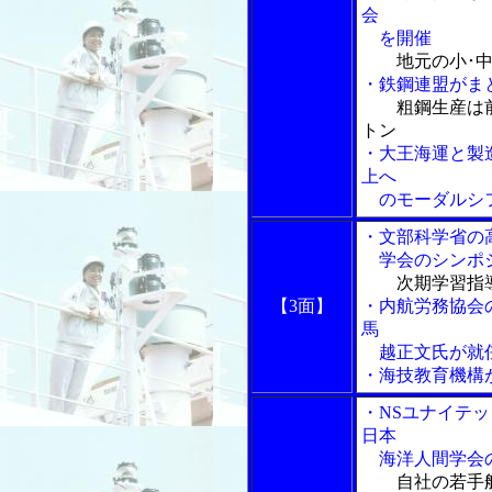
会
を開催
地元の小･
・鉄鋼連盟がま
粗鋼生産は
トン
・大王海運と製
上へ
のモーダルシフ
・文部科学省の
学会のシンポ
次期学習指
【3面】
・内航労務協会
馬
越正文氏が就
・海技教育機構
・NSユナイテ
日本
海洋人間学会の
自社の若手