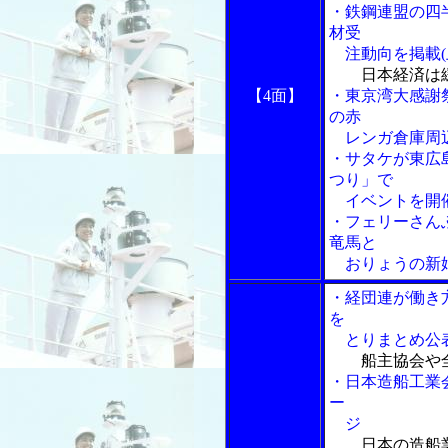
・鉄鋼連盟の四
材受
注動向を掲載(
日本経済は
【4面】
・東京湾大感謝
の赤
レンガ倉庫周辺
・サタケが東広
つり」で
イベントを開
・フェリーさん
竜馬と
おりょうの新
・経団連が働き
を
とりまとめ公
船主協会や
・日本造船工業
ー
ジ
日本の造船