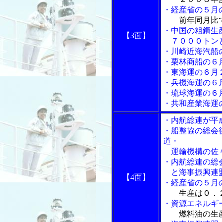
・経産省の５月
前年同月比
・中国の粗鋼生
【3面】
７０００トンと
・川崎近海汽船
・栗林商船の６
・東海運の６月
・兵機海運の６
・琉球海運の６
・共和産業海運
・内航総連が平
・船整協の総会
道・
運輸機構の佐々
・内航総連の総
と海事振興連盟
【4面】
・経産省の５月
生産は０．
・資源エネルギ
燃料油の生