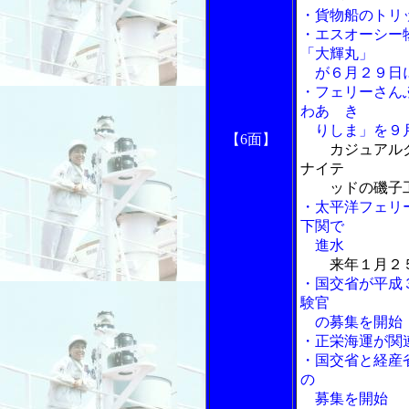
・貨物船のトリ
・エスオーシー
「大輝丸」
が６月２９日に
・フェリーさん
わあ き
りしま」を９月
【6面】
カジュアル
ナイテ
ッドの磯子工
・太平洋フェリ
下関で
進水
来年１月２
・国交省が平成
験官
の募集を開始
・正栄海運が関
・国交省と経産
の
募集を開始