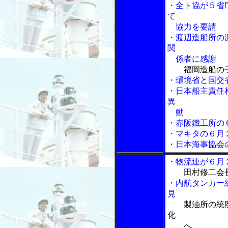
・全ト協が５省
て
協力を要請
・渡辺造船所の
関
係者に感謝
福岡造船の
・環境省と国交
・日本船主責任
異
動
・赤阪鐵工所の
・マキタの６月
・日本海事協会
・物流連が６月
田村修二会長
・内航タンカー
見
製油所の統
化
へ