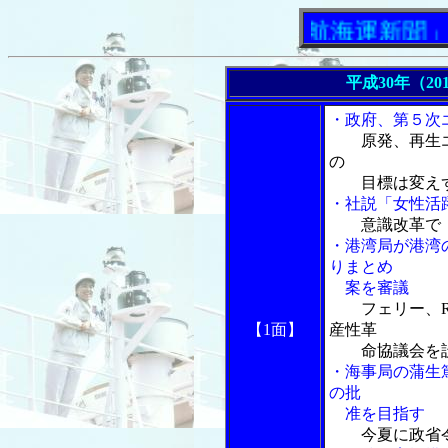
「内航海運新聞」ニュ
平成30年（20
・政府、第５次
原発、再生
の
目標は変え
・社説「女性活躍
意識改革で
・港湾局が港湾
りまとめ
案を審議
フェリー、
【1面】
産性革
命協議会を
・海事局の蒲生
の批
准を目指す
今夏に政省