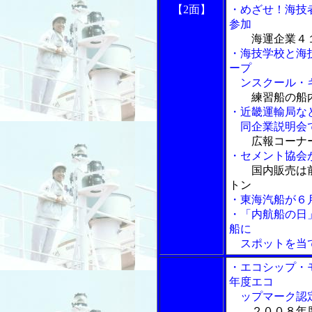
【2面】
・めざせ！海技
参加
海運企業４
・海技学校と海
ープ
ンスクール・
練習船の船
・近畿運輸局な
同企業説明会で
広報コーナ
・セメント協会
国内販売は
トン
・東海汽船が６
・「内航船の日
船に
スポットを当
・エコシップ・
年度エコ
ップマーク認定
２００８年