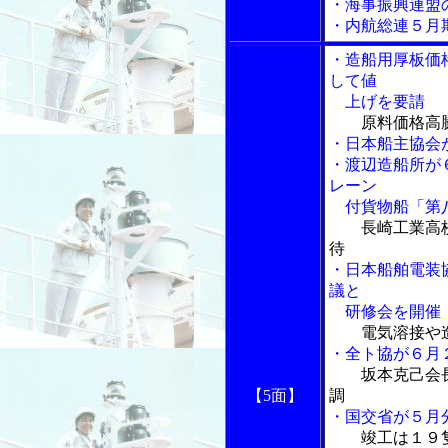
・海事振興連盟
・内航総連５月
・造船用厚板価
して値
上げを要請
原料価格高
・日本船主協会
・渡辺造船所が
レーン
付貨物船「第
長崎工業高
待
・日本船舶電装
議と
研修会を開催
電気溶接や
・全ト協が６月
坂本克己会
【5面】
調
・国交省が５月
竣工は１９