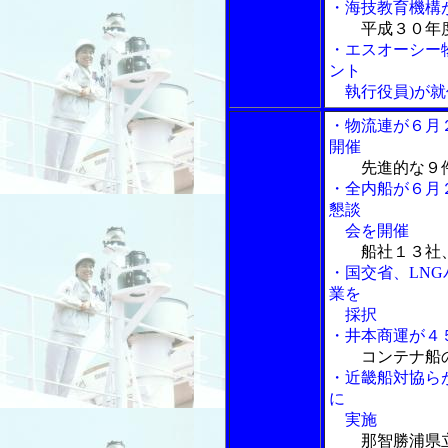
・海技教育機構
平成３０年
・エスオーシー
ント
執行役員)が就
・物流連が６月
開催
先進的な９
・全内船が６月
懇談
会を開催
船社１３社
・国交省、LN
業を
採択
・井本商運が４
コンテナ船
・近畿船対協ら
に
実施
那智勝浦県