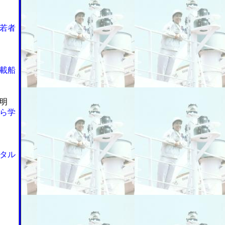
若者
載船
明
ら学
タル