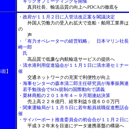
キックオフミーティングを開催
真貝社長、輸送品質の向上へPDCAの徹底を
・政府が１１月２日に入管法改正案を閣議決定
外国人労働力の受入れ拡大で造船・舶用工業界は
の
声
・「有力オペレーターの経営戦略」 日本マリン社長
崎一郎
氏
高品質で低廉な内航輸送サービスの提供へ
・清水港利用促進協会が１１月１日に清水港セミナー
6面】
催
交通ネットワークの充実で利便性が向上
・海事センターの森本清二郎主任研究員が海事振興連
若手勉強会でSOx規制の国際動向で講義
・栗林商船の２０１８年４～９月期連結決算
売上高２２８億円、経常利益５億６００万円
・関東運輸局が１１月５日に若年船員就職促進懇話会
催
・サイバーポート推進委員会の初会合が１１月２日に
平成３２年末を目途にデータ連携基盤の構築へ