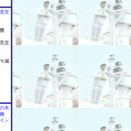
見交
費
見交
％減
の木
施
イン