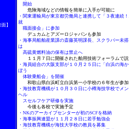
開始
危険海域などの情報を簡単に入手が可能に
・関東運輸局が東京都労働局と連携して「３夜連続！
就
2面】
職面接会」に参加
デュカムとアズーロジャパンも参加
・海事局船舶産業課の斎藤英明課長、スクラバー未搭
は
高硫黄燃料油の保有は禁止へ
１１月７日に開催された舶用技術フォーラムで説
・海員組合の大阪支部が１０月２５日に「白浜の海か
ぼう
体験乗船会」を開催
和歌山県白浜町立白浜第一小学校の６年生が参加
・海技教育機構が１０月３０日に小樽海技学校でメン
ヘル
スセルフケア研修を実施
今後も各校で実施予定
・NKのアーカイブセンターが初のSCFを格納
・海事振興連盟が１１月２８日に若手勉強会
・海技教育機構が海技大学校の教員を募集