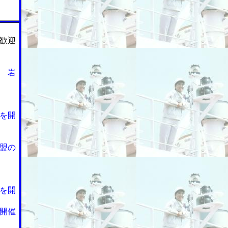
歓迎
 岩
を開
盟の
を開
開催