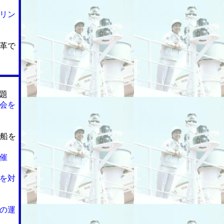
リン
革で
題
会を
造船を
催
を対
の運