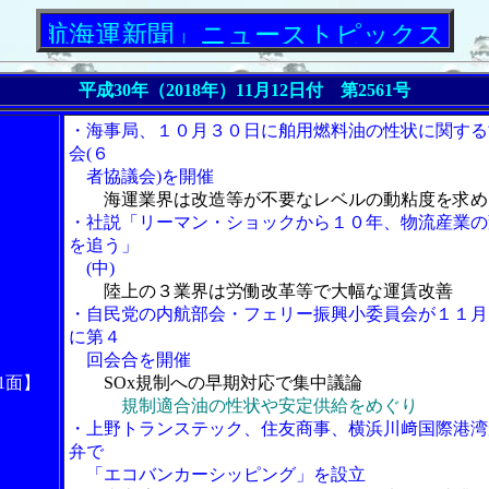
海運新聞」ニューストピックス
平成30年（2018年）
11月12日付 第2561号
・海事局、１０月３０日に舶用燃料油の性状に関する
会(６
者協議会)を開催
海運業界は改造等が不要なレベルの動粘度を求め
・社説「リーマン・ショックから１０年、物流産業の
を追う」
(中)
陸上の３業界は労働改革等で大幅な運賃改善
・自民党の内航部会・フェリー振興小委員会が１１月
に第４
回会合を開催
1面】
SOx規制への早期対応で集中議論
規制適合油の性状や安定供給をめぐり
・上野トランステック、住友商事、横浜川﨑国際港湾
弁で
「エコバンカーシッピング」を設立