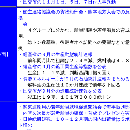
・国交省の１１月１日、５日、７日付人事異動
・船主連絡協議会の貨物船部会・熊本地方大会での意
換
会
４グループに分かれ、船員問題や若年船員の育成
用、
総トン数基準、後継者オペ訪問への要望などで意
換
3面】
・経産省の９月の生産動態統計速報
前年同月比で粗鋼は２．４％減、燃料油は４．８
・経産省の９月の鉱工業生産等指数を公表
生産は１．１％減、判断基調は据え置く
・資源エネルギー庁が９月の石油統計速報をまとめる
燃料油の生産は１０か月連続で前年を下回る
・国交省が９月分の造船統計速報を公表
竣工は１９隻、１０１万３０００総トン
・関東運輸局の若年船員就職促進懇話会で海事振興部
内智久次長が選考船員の確保・育成でプレゼンを実
・日通総研短観、１０～１２月期の国内出荷量は５ポ
ト増の