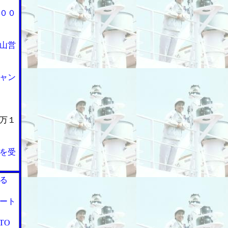
００
山営
ャン
万１
を受
る
ート
TO