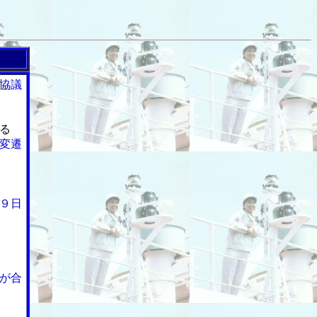
協議
る
変遷
９日
が合