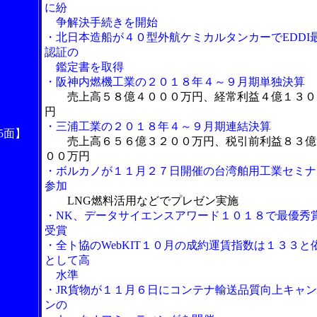
に紛
争解決手続きを開始
・北日本造船が４０型外航ケミカルタンカーでEDDI
認証の
鑑定書を取得
・阪神内燃機工業の２０１８年４～９月期単独決算
売上高５８億４０００万円、経常利益４億１３０
円
・三浦工業の２０１８年４～９月期連結決算
5面】
売上高６５６億３２００万円、税引前利益８３億
００万円
・ボルカノが１１月２７日開催の台湾舶用工業セミナ
参加
LNG燃料活用などでプレゼン実施
・NK、データサイエンスアワード１０１８で最優秀
受賞
・全ト協のWebKIT１０月の成約運賃指数は１３３と
として高
水準
・JR貨物が１１月６日にコンテナ輸送品質向上キャ
ンの