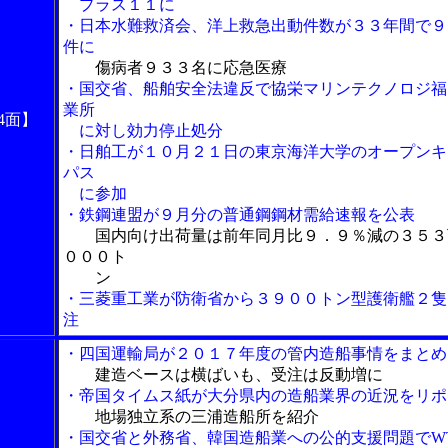
プラス１１に
・日本水難救済会、洋上救急出動件数が３３年間で９
件に
傷病者９３３名に応急医療
・国交省、船舶安全法違反で協栄マリンテクノロジ福
業所
4面】
に対し効力停止処分
・日舶工が１０月２１日の東京海洋大学のオープンキ
パス
に参加
・鉄鋼連盟が９月分の普通鋼鋼材需給速報を公表
国内向け出荷量は前年同月比９．９％減の３５３
０００ト
ン
・三菱重工業が防衛省から３９００トン型護衛艦２隻
注
・四国運輸局が２０１７年度の管内造船事情をまとめ
建造ベースは横ばいも、受注は反動増に
・帝国タイムス紙が大分県内の造船業界の近況をリポ
地場独立系の三浦造船所を紹介
・国交省と外務省、韓国造船業への公的支援問題でW