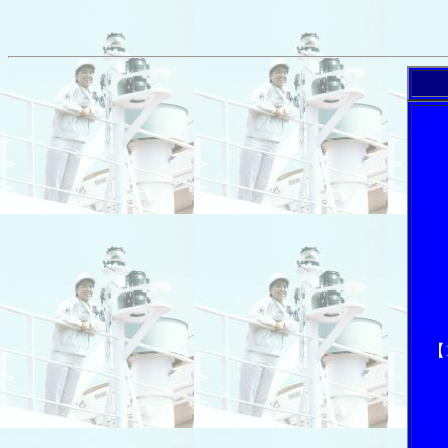
「内航
【