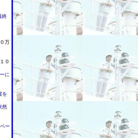
最終
０万
１０
ーに
賞を
依然
ンペー