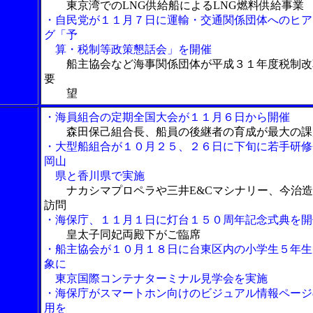
東京湾でのLNG供給船によるLNG燃料供給事業
・自民党が１１月７日に運輸・交通関係団体へのヒア
グ「予
算・税制等政策懇話会」を開催
船主協会など海事関係団体が平成３１年度税制改
要
望
・海員組合の定期全国大会が１１月６日から開催
森田保己組合長、船員の後継者の育成が最大の課
・大型船組合が１０月２５、２６日に下旬に若手研修
岡山
県と香川県で実施
ナカシマプロペラや三井E&Cマシナリー、今治
訪問
・海保庁、１１月１日に灯台１５０周年記念式典を開
皇太子同妃両殿下がご臨席
・船主協会が１０月１８日に台東区内の小学生５年生
象に
東京国際コンテナターミナル見学会を実施
・海保庁がスマートホン向けのビジュアル情報ページ
用を