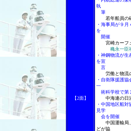
執
筆
若年船員の
・海事局が９月
を
開催
宮崎カーフ
穐永一臣
・神鋼物流が生
を宣
言
労働と物流
・自衛隊援護協
一
術科学校で第２
【2面】
中海連の日
・中国地区船対
見学
会を開催
中国運輸局
どが協