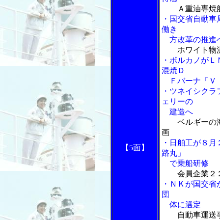
Ａ重油専焼
・国交省自動車
働き
方改革の推進へ
ホワイト物
・ボルカノがＬ
混焼Ｄ
Ｆバーナ「Ｖｉ
・ツネイシクラ
ェリーの
建造へ
ベルギーの
画
・日舶工が８月
【5面】
路丸」
で乗船研修
会員企業２
・ＮＫが国交省
団
体に選定
自動車運送