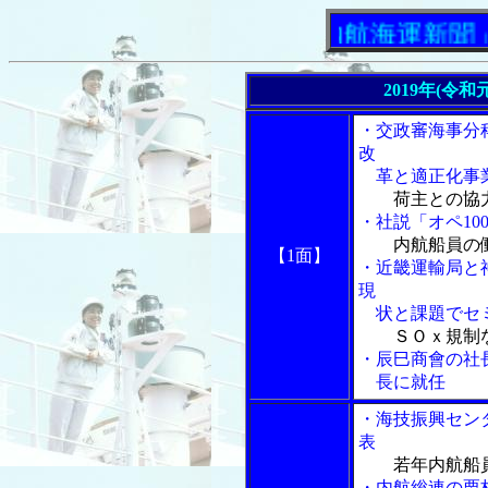
「内航海運新聞」ニュ
2019年(令和
・交政審海事分
改
革と適正化事業
荷主との協
・社説「オペ10
内航船員の
【1面】
・近畿運輸局と
現
状と課題でセ
ＳＯｘ規制
・辰巳商會の社
長に就任
・海技振興セン
表
若年内航船
・内航総連の栗