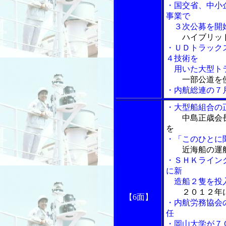
・国交省、中小
事業で
３次公募を開
ハイブリッ
・ＵＤトラック
４技術を
用いた大型トラ
一部公道を
・内航総連の７
・大型船組合の
中島正歳会
を
・「このひとに
近海船の運
・ＳＨＫライン
に新
造船２隻を投
２０１２年
【6面】
・内航労務協会
任
・岡山大学が７