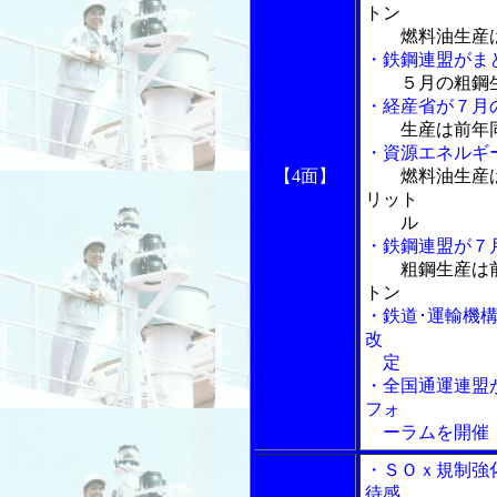
トン
燃料油生産は
・鉄鋼連盟がま
５月の粗鋼
・経産省が７月
生産は前年
・資源エネルギ
【4面】
燃料油生産
リット
ル
・鉄鋼連盟が７
粗鋼生産は
トン
・鉄道･運輸機
改
定
・全国通運連盟
フォ
ーラムを開催
・ＳＯｘ規制強
待感