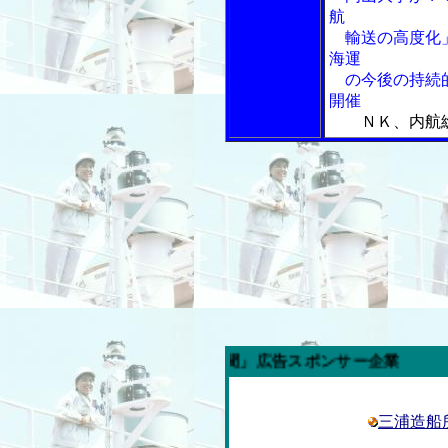
航
輸送の高度化」
海運
の今後の持続的
開催
ＮＫ、内航
週の「内航海運新聞」広告スポンサー企業
三浦造船