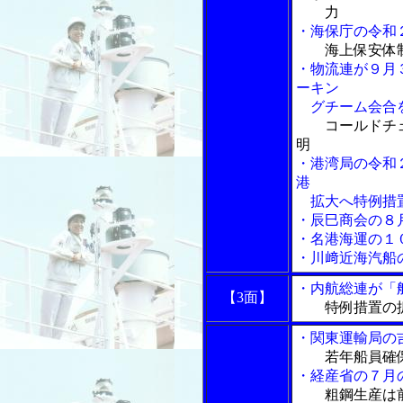
力
・海保庁の令和
海上保安体
・物流連が９月
ーキン
グチーム会合
コールドチ
明
・港湾局の令和
港
拡大へ特例措
・辰巳商会の８
・名港海運の１
・川﨑近海汽船
・内航総連が「
【3面】
特例措置の
・関東運輸局の
若年船員確
・経産省の７月
粗鋼生産は