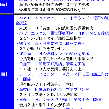
4面】
海洋汚染確認件数の過去１０年間の推移
令和３年海域別海洋汚染確認件数など
・Ｍａｒｉｎｄｏｗｓ、 シードラウンド２億円の追
金調達
末次ＣＥＯ「共創」で内航海運の課題解決
・パワーエックス、電気運搬開発へＮＫとＭＯＵ締結
２５年のプロトタイプ船竣工目指す
・物流連、低・脱炭素推進へ情報交換会
３社が取り組みをプレゼン
・海事局、ＬＮＧ燃料タンク内製化を支援
今治造船、新来島サノヤス造船の事業採択
・日舶工、「舶用実践英語」講座を実施
１０社・１０人が受講し英語力向上
5面】
・シップデータセンター、４月１２日に国内船主向け
ナー開催
現存船のＣＩＩ対策等テーマに
・海技研、船体応答解析ウェブアプリ公開
ストリップ法・３Ｄパネル法搭載
・日舶工、神戸女子大で「舶用工業説明会」開催
会員２社・学生１０人が参加