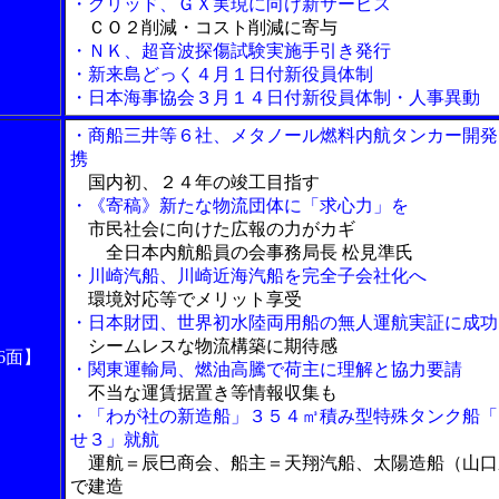
・グリッド、ＧＸ実現に向け新サービス
ＣＯ２削減・コスト削減に寄与
・ＮＫ、超音波探傷試験実施手引き発行
・新来島どっく４月１日付新役員体制
・日本海事協会３月１４日付新役員体制・人事異動
・商船三井等６社、メタノール燃料内航タンカー開発
携
国内初、２４年の竣工目指す
・《寄稿》新たな物流団体に「求心力」を
市民社会に向けた広報の力がカギ
全日本内航船員の会事務局長 松見準氏
・川崎汽船、川崎近海汽船を完全子会社化へ
環境対応等でメリット享受
・日本財団、世界初水陸両用船の無人運航実証に成功
シームレスな物流構築に期待感
6面】
・関東運輸局、燃油高騰で荷主に理解と協力要請
不当な運賃据置き等情報収集も
・「わが社の新造船」３５４㎥積み型特殊タンク船「
せ３」就航
運航＝辰巳商会、船主＝天翔汽船、太陽造船（山口
で建造