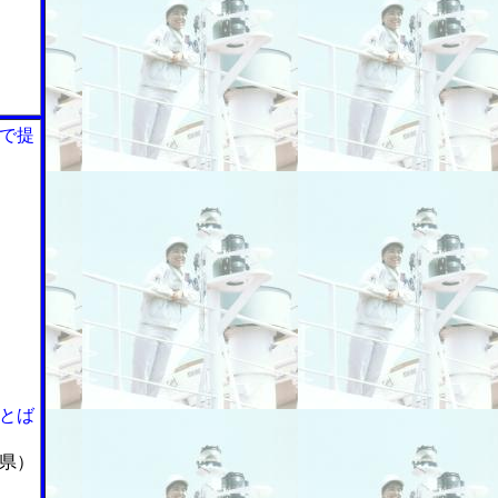
で提
とば
県）