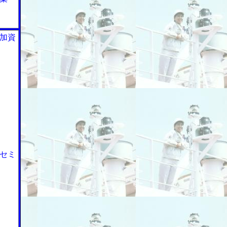
加資
セミ