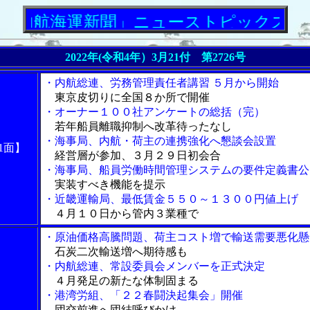
内航海運新聞」ニューストピックス
2022年(令和4年）3月21付 第2726号
・内航総連、労務管理責任者講習 ５月から開始
東京皮切りに全国８か所で開催
・オーナー１００社アンケートの総括（完）
若年船員離職抑制へ改革待ったなし
・海事局、内航・荷主の連携強化へ懇談会設置
1面】
経営層が参加、３月２９日初会合
・海事局、船員労働時間管理システムの要件定義書公
実装すべき機能を提示
・近畿運輸局、最低賃金５５０～１３００円値上げ
４月１０日から管内３業種で
・原油価格高騰問題、荷主コスト増で輸送需要悪化懸
石炭二次輸送増へ期待感も
・内航総連、常設委員会メンバーを正式決定
４月発足の新たな体制固まる
・港湾労組、「２２春闘決起集会」開催
団交前進へ団結呼びかけ