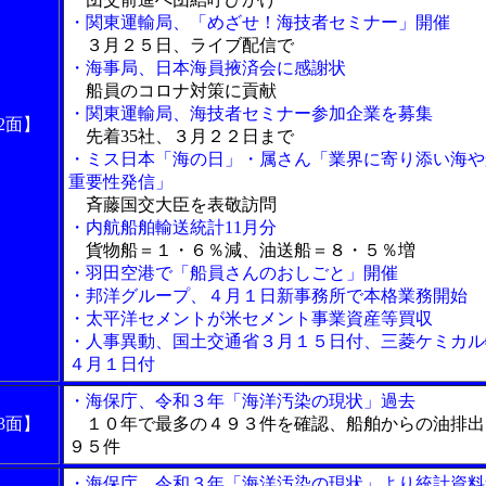
・関東運輸局、「めざせ！海技者セミナー」開催
３月２５日、ライブ配信で
・海事局、日本海員掖済会に感謝状
船員のコロナ対策に貢献
・関東運輸局、海技者セミナー参加企業を募集
2面】
先着35社、３月２２日まで
・ミス日本「海の日」・属さん「業界に寄り添い海や
重要性発信」
斉藤国交大臣を表敬訪問
・内航船舶輸送統計11月分
貨物船＝１・６％減、油送船＝８・５％増
・羽田空港で「船員さんのおしごと」開催
・邦洋グループ、４月１日新事務所で本格業務開始
・太平洋セメントが米セメント事業資産等買収
・人事異動、国土交通省３月１５日付、三菱ケミカル
４月１日付
・海保庁、令和３年「海洋汚染の現状」過去
3面】
１０年で最多の４９３件を確認、船舶からの油排出
９５件
・海保庁、令和３年「海洋汚染の現状」より統計資料