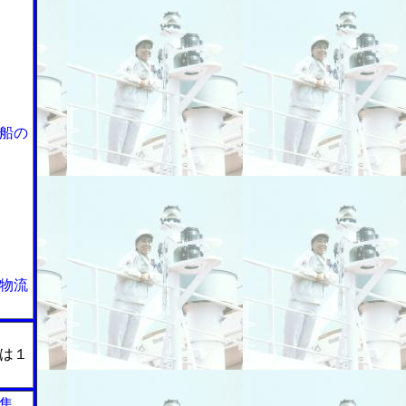
船の
物流
は１
集