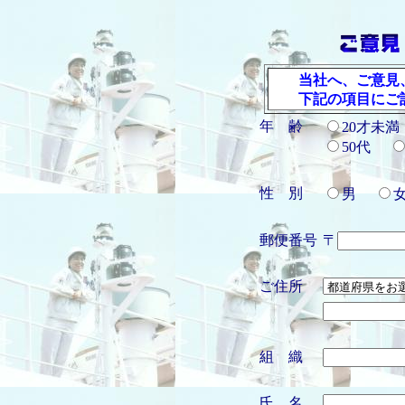
当社へ、ご意見
下記の項目にご
年 齢
20才未
50代
性 別
男
郵便番号
〒
ご住所
組 織
氏 名