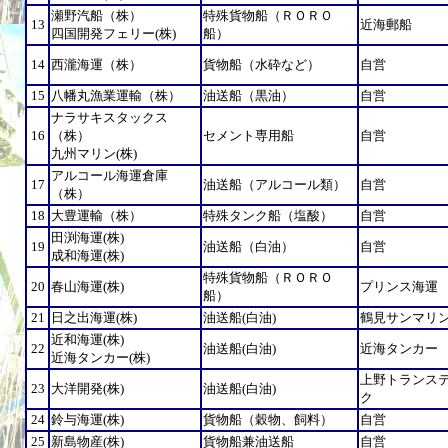
瀬野汽船（株）
特殊貨物船（ＲＯＲＯ
13
近海郵船
四国開発フェリー(株)
船）
14
西瀧海運（株）
貨物船（水砕など）
自営
15
八幡丸漁業運輸（株）
油送船（黒油）
自営
ナラサキスタックス
16
（株）
セメント専用船
自営
九州マリン(株)
アルコール海運倉庫
17
油送船（アルコール類）
自営
（株）
18
大豊運輸（株）
特殊タンク船（塩酸）
自営
田渕海運(株)
19
油送船（白油）
自営
成和海運(株)
特殊貨物船（ＲＯＲＯ
20
春山海運(株)
プリンス海運
船）
21
日之出海運(株)
油送船(白油)
鶴見サンマリ
近和海運(株)
22
油送船(白油)
近海タンカー
近海タンカー(株)
上野トランス
23
大洋開発(株)
油送船(白油)
ク
24
鈴与海運(株)
貨物船（穀物、飼料）
自営
25
新島物産(株)
貨物船兼油送船
自営