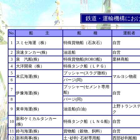
鉄道・運輸機構におけ
No.
船 主
船 種
運航者
1
スミセ海運（株）
特殊貨物船（石灰石）
自営
2
浪速タンカー(株)
油送船
自営
3
泉 汽船(株)
特殊貨物船(RORO船)
栗林商船
4
大洋開発（株）
特殊タンク船（ＬＰＧ）
5
プッシャー(スラグ微粉)
末広海運(株)
マルヨシ物産
6
バージ(同)
プッシャー(セメント専用
7
船)
伊豫海運(株)
自営
8
バージ(同)
上野トランス
9
東幸海運(株)
油送船(白油)
ク
新和ケミカルタンカー
10
特殊タンク船（ＬＮＧ船)
自営
(株)
11
鈴与海運(株)
貨物船（穀物、飼料）
自営
12
新和商事(株)
土･砂利･石材専用船
西部砂利船舶