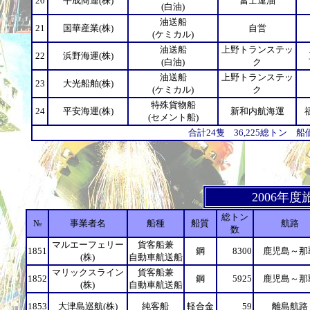
20
平成商運(株)
冨士運油
(白油)
油送船
21
国華産業(株)
自営
(ケミカル)
油送船
上野トランステッ
22
浜野海運(株)
(白油)
ク
油送船
上野トランステッ
23
大光船舶(株)
(ケミカル)
ク
特殊貨物船
24
平安海運(株)
新和内航海運
(セメント船)
合計24隻 36,225総トン 船
2006年
総トン
№
事業者名
船種
船質
航路
数
マルエーフェリー
貨客船兼
1851
鋼
8300
鹿児島～那
(株)
自動車航送船
マリックスライン
貨客船兼
1852
鋼
5925
鹿児島～那
(株)
自動車航送船
1853
大津島巡航(株)
純客船
軽合金
59
離島航路