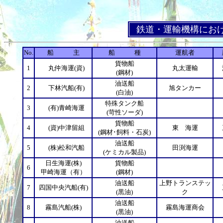
鉄道・運輸機構におけ
No.
船 主
船 種
運航者
貨物船
1
丸仲海運(資)
丸太運輸
(鋼材)
油送船
2
下林汽船(有)
旭タンカー
(白油)
特殊タンク船
3
(有)青崎海運
(苛性ソーダ)
貨物船
4
(資)中津留組
東 海運
(鋼材･飼料・石炭)
油送船
5
(株)松和汽船
田渕海運
(ケミカル製品)
日生海運(株)
貨物船
6
甲崎海運（有）
(鋼材)
油送船
上野トランステッ
7
四国中央汽船(有)
(黒油)
ク
油送船
8
霧島汽船(株)
霧島海運商会
(黒油)
油送船