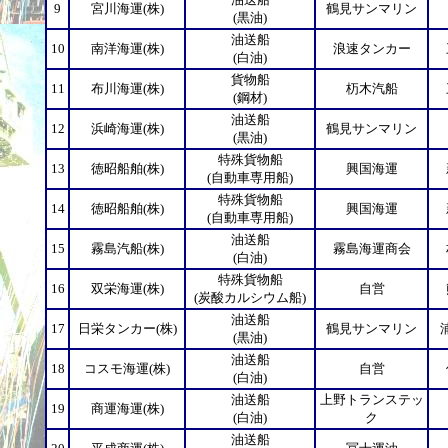
9
宮川海運(株)
鶴見サンマリン
(黒油)
油送船
10
南洋海運(株)
浪速タンカー
(白油)
貨物船
11
布川海運(株)
杤木汽船
(鋼材)
油送船
12
浜崎海運(株)
鶴見サンマリン
(黒油)
特殊貨物船
13
徳昭船舶(株)
興国海運
(自動車専用船)
特殊貨物船
14
徳昭船舶(株)
興国海運
(自動車専用船)
油送船
15
霧島汽船(株)
霧島海運商会
(白油)
特殊貨物船
16
双栄海運(株)
自営
(炭酸カルシウム船)
油送船
17
日栄タンカー(株)
鶴見サンマリン
(黒油)
油送船
18
コスモ海運(株)
自営
(白油)
油送船
上野トランステッ
19
商運海運(株)
(白油)
ク
油送船