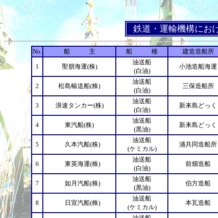
鉄道・運輸機構におけ
No.
船 主
船 種
建造造船所
油送船
1
聖朋海運(株)
小池造船海運
(白油)
油送船
2
松島輸送船(株)
三保造船所
(白油)
油送船
3
浪速タンカー(株)
新来島どっく
(白油)
油送船
4
東汽船(株)
新来島どっく
(黒油)
油送船
5
久本汽船(株)
浦共同造船所
(ケミカル)
油送船
6
東英海運(株)
前畑造船
(白油)
油送船
7
如月汽船(株)
伯方造船
(黒油)
油送船
8
日宣汽船(株)
本瓦造船
(ケミカル)
油送船