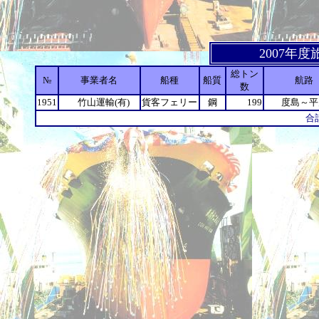
2007年
総トン
№
事業者名
船種
船質
航路
数
1951
竹山運輸(有)
貨客フェリー
鋼
199
度島～平
合