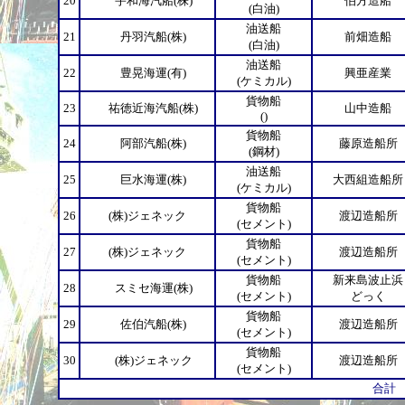
20
宇和海汽船(株)
伯方造船
(白油)
油送船
21
丹羽汽船(株)
前畑造船
(白油)
油送船
22
豊晃海運(有)
興亜産業
(ケミカル)
貨物船
23
祐徳近海汽船(株)
山中造船
()
貨物船
24
阿部汽船(株)
藤原造船所
(鋼材)
油送船
25
巨水海運(株)
大西組造船所
(ケミカル)
貨物船
26
(株)ジェネック
渡辺造船所
(セメント)
貨物船
27
(株)ジェネック
渡辺造船所
(セメント)
貨物船
新来島波止浜
28
スミセ海運(株)
(セメント)
どっく
貨物船
29
佐伯汽船(株)
渡辺造船所
(セメント)
貨物船
30
(株)ジェネック
渡辺造船所
(セメント)
合計 