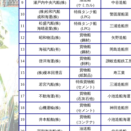
9
瀬戸内中央汽船(株)
中谷造船
(ケミカル)
(株)松和汽船
特殊タンク船
10
警固屋船渠
成和海運(株)
(LPG)
松盛汽船(株)
特殊タンク船
11
三浦造船所
海晴産業(株)
(LPG)
貨物船
12
昭和物流(株)
矢野造船
(鋼材)
貨物船
13
海福汽船(有)
岡島造船所
(鋼材)
貨物船
14
啓洋海運(株)
讃岐造船鉄工
(飼料)
貨物船
15
(株)榎本回漕店
寿工業
(紙製品)
特殊貨物船
16
若宮汽船(株)
三浦造船所
(セメント)
貨物船
17
不動海運(有)
小池造船海運
(石灰石他)
貨物船
18
山機運輸(株)
神田造船所
(セメント)
貨物船
19
井本船舶(株)
小池造船海運
(コンテナ)
油送船