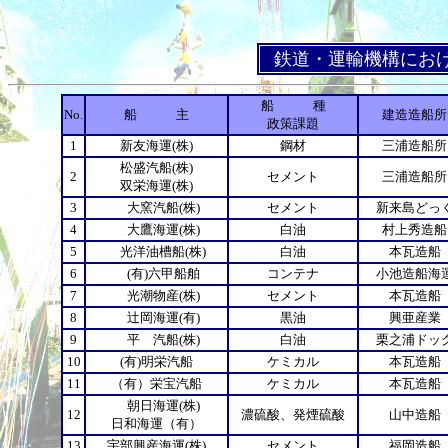
鉄道・運輸機構におけ
船 種
No.
船 主
建造造船所
政策課題
1
新友海運(株)
鋼材
三浦造船所
松盛汽船(株)
2
セメント
三浦造船所
双栄海運(株)
3
大窯汽船(株)
セメント
新来島どっ
4
大鷹海運(株)
白油
村上秀造船
5
光洋油槽船(株)
白油
本瓦造船
6
(有)六甲船舶
コンテナ
小池造船海
7
光潮物産(株)
セメント
本瓦造船
8
辻岡海運(有)
黒油
興亜産業
9
平 汽船(株)
白油
栗之浦ドッ
10
(有)明栄汽船
ケミカル
本瓦造船
11
（有）栄宝汽船
ケミカル
本瓦造船
朝日海運(株)
12
濃硫酸、発煙硫酸
山中造船
日和海運（有）
13
宇部興産海運(株)
セメント
福岡造船