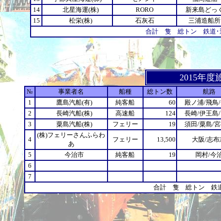
14
北星海運(株)
RORO
新来島どっ
15
松栄(株)
石灰石
三浦造船所
合計 隻 総トン 鉄道･
2015年
№
事業者名
船種
総トン数
航路
1
鷹島汽船(有)
純客船
60
殿ノ浦/飛鳥
2
長崎汽船(株)
高速船
124
長崎/伊王島
3
粟島汽船(株)
フェリー
19
須田/粟島/
(株)フェリーさんふらわ
4
フェリー
13,500
大阪/志布
あ
5
今治市
純客船
19
岡村/今
6
7
合計 隻 総トン 鉄