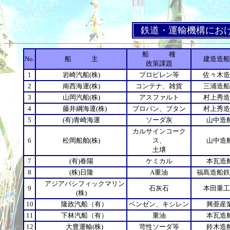
鉄道・運輸機構におけ
船 種
No.
船 主
建造造船
政策課題
1
岩崎汽船(株)
プロピレン等
佐々木造
2
南西海運(株)
コンテナ、雑貨
三浦造船
3
山岡汽船(株)
アスファルト
村上秀造
4
藤井綱海運(株)
プロパン、ブタン
村上秀造
5
(有)青崎海運
ソーダ灰
山中造
カルサインコーク
6
松岡船舶(株)
ス、
山中造
土壌
7
(有)春陽
ケミカル
本瓦造
8
(株)日隆
A重油
福島造船鉄
アジアパシフィックマリン
9
石灰石
本田重工
(株)
10
隆政汽船（有）
ベンゼン、キシレン
興亜産
11
下林汽船（有）
重油
本瓦造
12
大豊運輸(株)
苛性ソーダ等
鈴木造