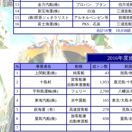
13
金力汽船(株)
プロパン、ブタン
伯方造
14
新宝海運(株)
白油
三浦造船
15
(株)菅原ジェネラリスト
アルキルベンゼン等
前畑造
16
富士海運(株)
PKS、石炭
三浦造船
合計16隻 18,03
2016年
№
事業者名
船種
総トン数
航
1
上関航運(株)
純客船
43
祝島/
貨客船兼
2
十島村
1,953
鹿児島/十
自動車運搬船
3
宇和島運輸(株)
フェリー
2,700
八幡浜/
4
東海汽船(株)
水中翼船
165
東京/大島/
5
萩海運（有）
高速貨客船
270
見島/
旅客船兼
6
粟島汽船(株)
650
粟島/
自動車渡船
7