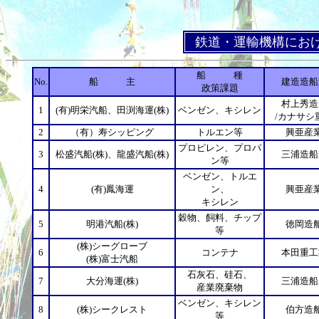
鉄道・運輸機構におけ
船 種
No.
船 主
建造造船
政策課題
村上秀造
1
(有)明栄汽船、田渕海運(株)
ベンゼン、キシレン
/カナサシ
2
（有）寿シッピング
トルエン等
興亜産
プロピレン、プロパ
3
松盛汽船(株)、龍盛汽船(株)
三浦造船
ン等
ベンゼン、トルエ
4
(有)鳳海運
ン、
興亜産
キシレン
穀物、飼料、チップ
5
明港汽船(株)
徳岡造
等
(株)シーグローブ
6
コンテナ
本田重工
(株)富士汽船
石灰石、硅石、
7
大分海運(株)
三浦造船
産業廃棄物
ベンゼン、キシレン
8
(株)シークレスト
伯方造
等