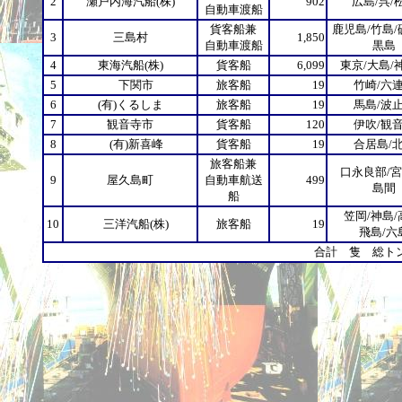
2
瀬戸内海汽船(株)
902
広島/呉/
自動車渡船
貨客船兼
鹿児島/竹島/
3
三島村
1,850
自動車渡船
黒島
4
東海汽船(株)
貨客船
6,099
東京/大島/
5
下関市
旅客船
19
竹崎/六
6
(有)くるしま
旅客船
19
馬島/波
7
観音寺市
貨客船
120
伊吹/観
8
(有)新喜峰
貨客船
19
合居島/
旅客船兼
口永良部/宮
9
屋久島町
自動車航送
499
島間
船
笠岡/神島/
10
三洋汽船(株)
旅客船
19
飛島/六
合計 隻 総ト