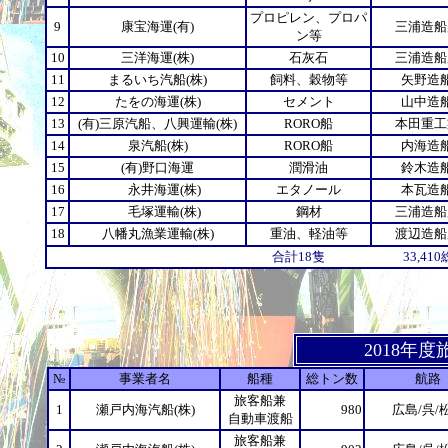
プロピレン、プロパ
9
康宝海運(有)
三浦造船
ン等
10
三洋海運(株)
石灰石
三浦造船
11
まるいち汽船(株)
飼料、穀物等
矢野造
12
たをの海運(株)
セメント
山中造
13
(有)三原汽船、八興運輸(株)
RORO船
本田重工
14
泉汽船(株)
RORO船
内海造
15
(有)野口海運
潤滑油
鈴木造
16
永井海運(株)
エタノール
本瓦造
17
毛塚運輸(株)
鋼材
三浦造船
18
八幡丸漁業運輸(株)
重油、軽油等
渡辺造船
合計18隻 33,410総ト
2018年
№
事業者名
船種
総トン数
航路
旅客船兼
1
瀬戸内海汽船(株)
980
広島/呉/
自動車渡船
旅客船兼