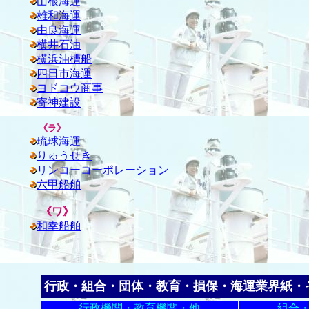
山根海運
雄和海運
由良海運
横井石油
横浜油槽船
四日市海運
ヨドコウ商事
寄神建設
《ラ》
琉球海運
りゅうせき
リンコーコーポレーション
六甲船舶
《ワ》
和幸船舶
行政・組合・団体・教育・損保・海運業界紙・
行政機関・教育機関・他
組合