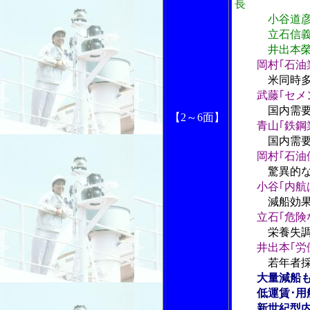
長
小谷道彦･日
立石信義･全
井出本榮･
岡村｢石油
米同時
武藤｢セメ
国内需
【2
～6
面】
青山｢鉄鋼
国内需
岡村｢石油
驚異的
小谷｢内航
減船効
立石｢危険
栄養失調
井出本｢労
若年者
大量減船
低運賃･用船
新世紀型内航