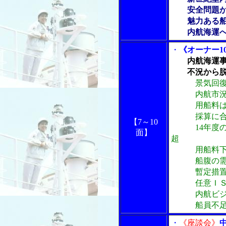
安全問題から
魅力ある船員
内航海運へ
・
《オーナー1
内航海運
不況から脱
景気回
内航市況､秋
用船料は下
採算に合わず
【7～10
14年度の用
面】
超
用船料下落防
船腹の需給状
暫定措置事業
任意ＩＳＭ
内航ビジョン
船員不足でパ
・
《座談会》