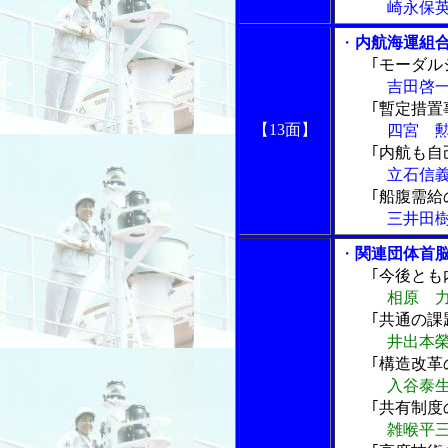
崎永保英･
・
内航海運組
｢モーダル
吉田啓一･
｢暫定措置
【13面】
四宮 勲･
｢内航も自
立石信義･全
｢船腹需給
三井田樹彦
・
関連団体首
｢今後とも
相原 
｢共通の課
井出本
｢構造改革
入谷泰
｢共有制度
雑喉平