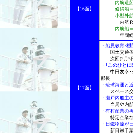
内航造船＝
【16面】
修繕船＝修
小型外航船
内航
内航船
年間総
・船員教育3
国土交通
次回(2月5
・
｢このひとに
中田友幸･
部長
・琉球海運と近
【17面】
スペース
・瀬戸内船主の
当局や内
・有村産業の
特定企業な
・日鐵物流が
新日鐵千