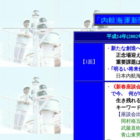
「内航海運新聞」ニ
平成14年(20
・
新たな創造
正念場迎
【1面】
重要課題
・
｢明るい将来
日本内航
・
《新春座談
で今､ 何が
生き残れ
キーワード
【座談会
岡村格
武藤直樹･住
青山東男･太