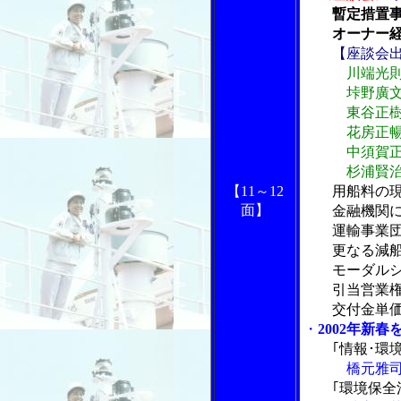
暫定措置
オーナー経
【座談会
川端光
垰野廣文･
東谷正樹･
花房正暢･
中須賀正為
杉浦賢治･
用船料の
【11～12
面】
金融機関に
運輸事業団は
更なる減船
モーダルシフ
引当営業権
交付金単価
・
2002年新春
｢情報･環
橋元雅司･
｢環境保全