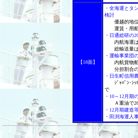
・全海運とタ
検討
優越的地
運賃・用船
・日通総研の2
内航海運は
総輸送量は1
・運輸事業団の
【18面】
内航貨物船
分担割合の
・日生町信用
ｼﾞｬﾊﾟﾝ･
で
・10～12月
Ａ重油で26
・12月期建造
・田渕海運人事異