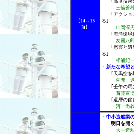
｢高度技術
三輪善
｢アクシ
る｣
【14～15
面】
山岡淳
｢海洋環境
友國八
｢慰霊と
る｣
相浦紀
・
新たな希望
｢天馬空を
菊間 
｢壬午の馬
斎藤宣
｢還暦の節
河上尚
・
中小造船業
明日を開
大手造