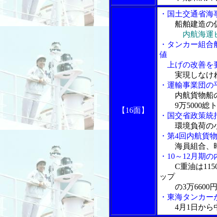
・国土交通省海
船舶建造の促
内航海運
・タンカー組合
値
上げの改善を
実現しなけ
・運輸事業団の
内航貨物船
9万5000総
【16面】
・国交省政策統括
環境負荷の小
・第4回内航貨
海員組合、
・10～12月期
C重油は115
ップ
の3万6600
・東海タンカー
4月1日か