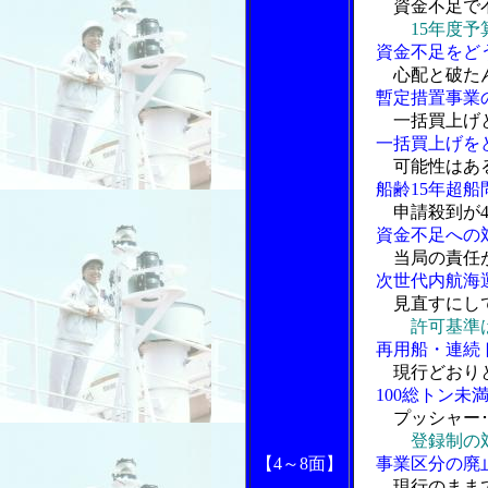
資金不足で
15年度
資金不足をど
心配と破たん
暫定措置事業
一括買上げ
一括買上げを
可能性はあ
船齢15年超船
申請殺到が4
資金不足への
当局の責任
次世代内航海運
見直すにし
許可基準
再用船・連続ト
現行どおり
100総トン未
プッシャー
登録制の
【4～8面】
事業区分の廃
現行のまま