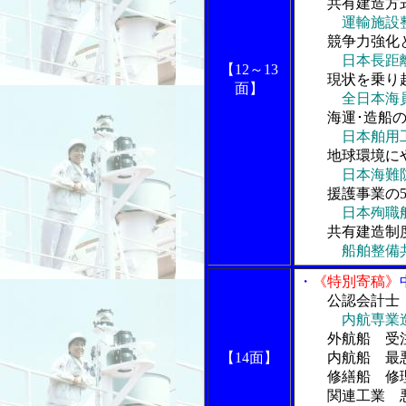
共有建造方
運輸施設
競争力強化
日本長距
【12～13
現状を乗り
面】
全日本海
海運･造船
日本舶用
地球環境に
日本海難
援護事業の
日本殉職
共有建造制
船舶整備
・
《特別寄稿》
公認会計士
内航専業
外航船 受
【14面】
内航船 最悪
修繕船 修理
関連工業 悪