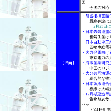
因
今後の対応 
・引当権損害賠
最終弁論は3
2月25日
・日本鉄鋼連盟の
粗鋼生産は1
・日本自動車工業
四輪車総需要
・火力発電向け
東京電力の
【15面】
・海事産業研究所
中国のロジ
・大分共同海運
総合的な物
・日本製紙連合会
板紙は大幅
・12月期建造等
貨物船20隻
セッ
ト)は転用申