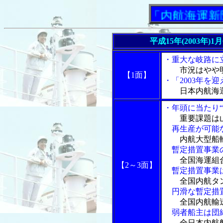
「内航海運新聞」ニ
平成15年(2003年)
・重大な岐路に
市況はやや
【1面】
・「2003年を
日本内航海
・年頭に当たり“
重要課題は
再生産が可能な
内航大型船
暫定措置事業の
全国海運組
【2～3面】
暫定措置事業は
全国内航タ
円滑な暫定措置
全国内航輸
弱者船主は団結
全日本内航