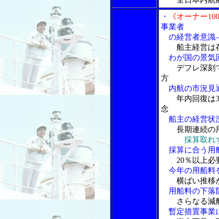
・
《オーナー1
事業者
の経営者意識―
船主経営は
わが国の景気
デフレ深刻
方
内航の市況見
年内回復は
念
船主の経営状
長期連続の
採算取れ
採算に合う用
20％以上
今年の用船料
横ばい推移
用船料の下落
さらなる減
暫定措置事業