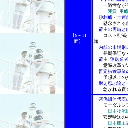
一過性なが
運賃･用
砂利船・土運
懸念される
荷主の再編と
【9～11
コスト削減
面】
題
内航の市場形
長期保証な
荷主･運送業者
意識改革で
暫定措置事業
予想以上の
耐え忍ぶ論と一
急がれる資
・関係団体代表
モーダルシ
日本物流
安定輸送の
日本船主