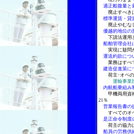
適正船腹量と
廃止すべき
標準運賃・貸
廃止やむな
優越的地位の
下請法運用
船舶管理会社
実現に疑問
運送約款につ
業務はすべ
建造促進策に
荷主･オペ
運輸事業
内航船乗組み
甲機両用資
21％
営業報告書の
すべてのオペ
是正命令制度
荷主の協力
船員の労務供給