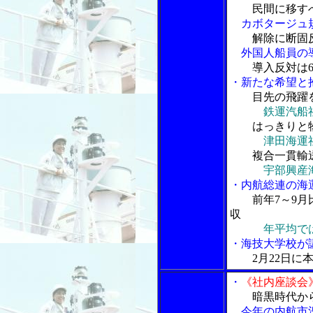
民間に移す
カボタージュ
解除に断固
外国人船員の
導入反対は6
・新たな希望と
目先の飛躍
鉄運汽船
はっきりと
津田海運
複合一貫輸
宇部興産
・内航総連の海
前年7～9月
収
年平均で
・海技大学校が
2月22日
・
《社内座談会
暗黒時代か
今年の内航市況