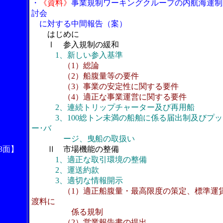
・
《資料》
事業規制ワーキングクループの内航海運制
討会
に対する中間報告（案）
はじめに
Ⅰ 参入規制の緩和
1、新しい参入基準
（1）総論
（2）船腹量等の要件
（3）事業の安定性に関する要件
（4）適正な事業運営に関する要件
2、連続トリップチャーター及び再用船
3、100総トン未満の船舶に係る届出制及びプッ
ー･バ
ージ、曳船の取扱い
3面】
Ⅱ 市場機能の整備
1、適正な取引環境の整備
2、運送約款
3、適切な情報開示
（1）適正船腹量・最高限度の策定、標準運賃
渡料に
係る規制
（2）営業報告書の提出