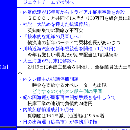
ジェクトチームで検討へ
・内航総連が15年度からトライアル雇用事業を創設
ＳＥＣＯＪと共同で1人当たり30万円を組合員に
・社説「大詰めを迎えた抗議停船」
英知結集での戦略が不可欠
・「抜本的な組織の見直しへ｣
物流連の新年パーティで栗林会長があいさつ
・川崎近海汽船が新年懇親会を開催（1月31日）
今年も厳しい環境だが期末配当は1割継続を
・大三海運が3月末に解散へ
2面】
2月19日に再建主集会を開催し、全従業員は大王
へ
・内タン船主の抗議停船問題
一時金を支給するオペレーターも出現
どうするのか内タン船主側の評価
・紀の国海運が民事再生開始手続きを申し立て
松庫工業の連鎖で負債約24億円
・内航船舶輸送統計10月分
貨物船は16.1％減、油送船は19.5％増
・日の出海運（広島市）が事務所移転