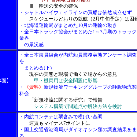
Ⅲ 輸送の安全の確保
・シャトルハイウェイラインの買船は依然成立せず
スケジュールどおりの就航（2月中旬予定）は困
・北海道運輸局がまとめた10月の運輸の動き
・全日本トラック協会がまとめた1～3月期のトラック
業界
の景況感
・全日本海員組合が内航船員業務実態アンケート調査
を
まとめる(下)
現在の実態と現場で働く立場からの意見
4面】
甲・機両用は安全問題に影響
・
《資料》
新規物流ワーキンググループの静脈物流関
科会
「新規物流に関する研究」で報告
システム構築で問題点や解決方法を検討
・内航コンテナは弱含みで横ばい基調
運賃もマイナス7ポイントに
・国土交通省港湾局がダイオキシン類の調査結果をま
る