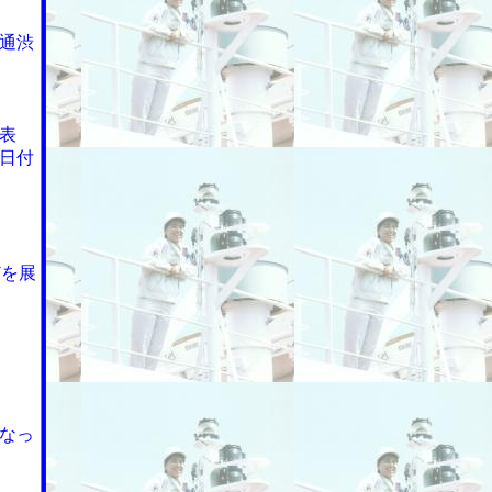
通渋
表
日付
どを展
なっ