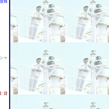
度検
シャ
･貸