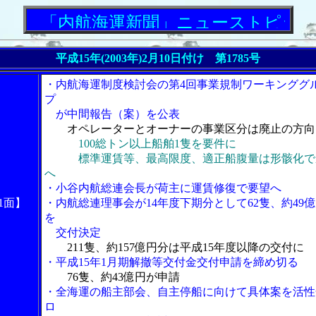
「内航海運新聞」ニューストピックス
平成15年(2003年)2月10日付け 第1785号
・内航海運制度検討会の第4回事業規制ワーキンググ
プ
が中間報告（案）を公表
オペレーターとオーナーの事業区分は廃止の方向
100総トン以上船舶1隻を要件に
標準運賃等、最高限度、適正船腹量は形骸化で
へ
・小谷内航総連会長が荷主に運賃修復で要望へ
1面】
・内航総連理事会が14年度下期分として62隻、約49
を
交付決定
211隻、約157億円分は平成15年度以降の交付に
・平成15年1月期解撤等交付金交付申請を締め切る
76隻、約43億円が申請
・全海運の船主部会、自主停船に向けて具体案を活性
ロ