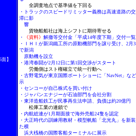
全調査地点で基準値を下回る
・トラックのスピードリミッター義務は高速道路の交
滞に影
響
貨物船船社は海上シフトに期待寄せる
・
《資料》
解撤等交付金「平成14年度下期」交付一覧
・ＩＨＩが新潟鐵工所の原動機部門を譲り受け、2月3
で新潟
原動機を設立
5面】
・港湾春闘が2月12日に第1回交渉がスタート
労働側はスト権確立で統一行動へ
・古野電気が東京国際ボートショーに「NavNet」
な
示
・センコーが自己株式を買い付け
・ジャパンエナジーが石油部門を会社分割
・東洋造船鉄工が民事再生法申請、負債は約20億円
松庫工業の連鎖で
・内航総連が1月期面接で海外売船24隻を認定
・大正時代の訓練用教材・模型帆船「北光丸」を新装
た横
浜大桟橋の国際客船ターミナルに展示