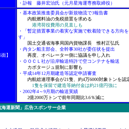
・訃報 藤井宏治氏（元月星海運専務取締役）
・基本政策推進委員会が新規物流で3報告書
内航燃料油の免税措置を求める
港湾荷役費用の見直しも
・「暫定措置事業の着実な実施で軟着陸できる方向を
す」
国土交通省海事局国内貨物課長 惟村正弘氏
・内タン船主部会、全幹事30社が委任状を提出
6面】
再度、オペレーター側に協議を申し入れ
・ＯＯＣＬ社が沿岸輸送特許で空コンテナを輸送
カボタージュ規制に影響も
・平成14年12月期建造等認定申請審査
内航総連理事会が21隻、約4万6000対象トンを認
1隻を保留で建造等納付金は約21億円強に
・2002年4～9月期の輸送実績
2億2000万トンで前年同期比3.6％減に
広告スポンサー企業