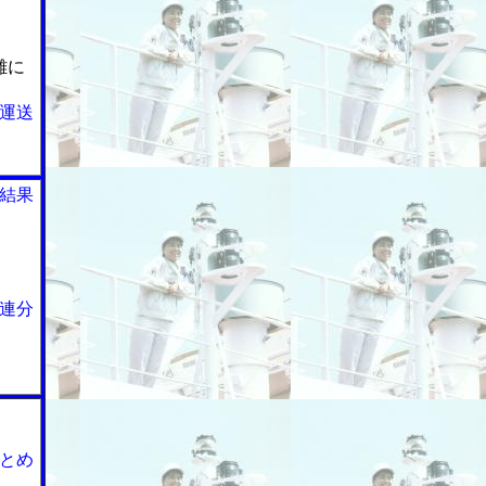
難に
運送
結果
連分
とめ