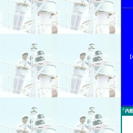
【
今週の「内航海運新聞」