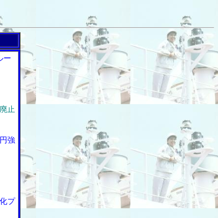
ルー
廃止
億円強
化プ