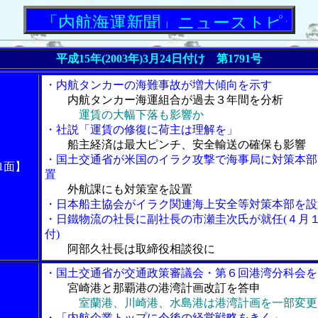
「内航海運新聞」ニューストピックス
平成15年(2003年)3月24日付け 第1791号
・内航タンカーの海難事故が増大傾向を示す
内航タンカー海運組合が過去３年間を分析
運賃の大幅下落も影響か
・社説「運賃の修復に荷主は理解を」
船主経済は最大ピンチ、安全輸送の確保も影響
・国土交通省が米国のイラク攻撃で海事局に対策本部
1面】
置
外航課にも対策室を設置
・日本船主協会がイラク関連海上安全等対策本部を設
・日鐵物流の社長に副社長の市瀬圭次氏が就任(４月
付)
阿部久社長は取締役相談役に
・国土交通省が交通政策審議会・第６回港湾分科会を
宮崎港と那覇港の港湾計画改訂を答申
室蘭港、川崎港、水島港は港湾計画を一部変更
・「内航企業トップに今後の経営戦略をきく」