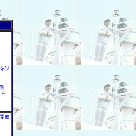
を設
置
１日
開催