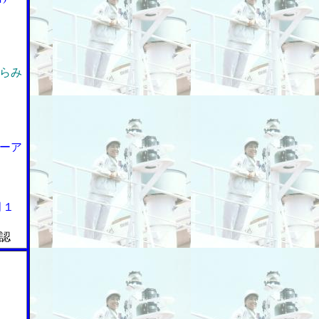
らみ
ーア
月１
認