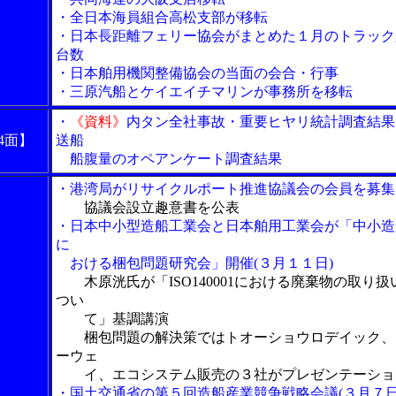
・全日本海員組合高松支部が移転
・日本長距離フェリー協会がまとめた１月のトラック
台数
・日本舶用機関整備協会の当面の会合・行事
・三原汽船とケイエイチマリンが事務所を移転
・
《資料》
内タン全社事故・重要ヒヤリ統計調査結果
4面】
送船
船腹量のオペアンケート調査結果
・港湾局がリサイクルポート推進協議会の会員を募集
協議会設立趣意書を公表
・日本中小型造船工業会と日本舶用工業会が「中小造
に
おける梱包問題研究会」開催(３月１１日)
木原洸氏が「ISO140001における廃棄物の取り扱
つい
て」基調講演
梱包問題の解決策ではトオーショウロデイック、
ーウェ
イ、エコシステム販売の３社がプレゼンテーショ
・国土交通省の第５回造船産業競争戦略会議(３月７日