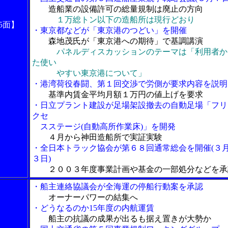
造船業の設備許可の総量規制は廃止の方向
１万総トン以下の造船所は現行どおり
5面】
・東京都などが「東京港のつどい」を開催
森地茂氏が「東京港への期待」で基調講演
パネルディスカッションのテーマは「利用者か
た使い
やすい東京港について」
・港湾荷役春闘、第１回交渉で労側が要求内容を説明
基準内賃金平均月額１万円の値上げを要求
・日立プラント建設が足場架設撤去の自動足場「フリ
クセ
スステージ(自動高所作業床)」を開発
４月から神田造船所で実証実験
・全日本トラック協会が第６８回通常総会を開催(３
３日)
２００３年度事業計画や基金の一部処分などを承
・船主連絡協議会が全海運の停船行動案を承認
オーナーパワーの結集へ
・どうなるのか15年度の内航運賃
船主の抗議の成果が出るも据え置きが大勢か