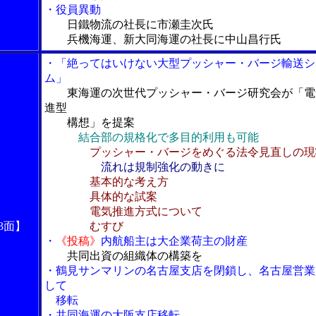
・役員異動
日鐵物流の社長に市瀬圭次氏
兵機海運、新大同海運の社長に中山昌行氏
・「絶ってはいけない大型プッシャー・バージ輸送シ
ム」
東海運の次世代プッシャー・バージ研究会が「電
進型
構想」を提案
結合部の規格化で多目的利用も可能
プッシャー・バージをめぐる法令見直しの現
流れは規制強化の動きに
基本的な考え方
具体的な試案
電気推進方式について
3面】
むすび
・
《投稿》
内航船主は大企業荷主の財産
共同出資の組織体の構築を
・鶴見サンマリンの名古屋支店を閉鎖し、名古屋営業
して
移転
・共同海運の大阪支店移転