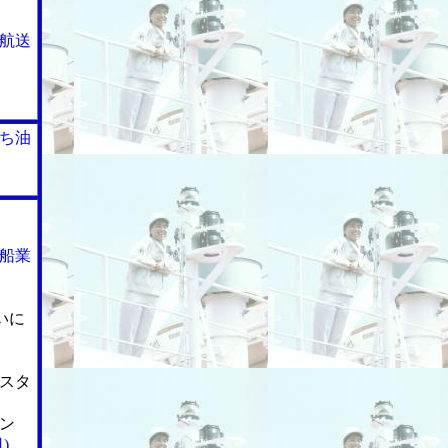
航送
ち油
船業
いに
スタ
ン
)