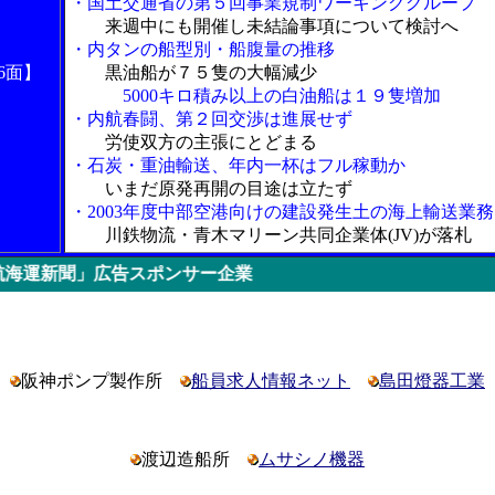
・国土交通省の第５回事業規制ワーキンググループ
来週中にも開催し未結論事項について検討へ
・内タンの船型別・船腹量の推移
6面】
黒油船が７５隻の大幅減少
5000キロ積み以上の白油船は１９隻増加
・内航春闘、第２回交渉は進展せず
労使双方の主張にとどまる
・石炭・重油輸送、年内一杯はフル稼動か
いまだ原発再開の目途は立たず
・2003年度中部空港向けの建設発生土の海上輸送業務
川鉄物流・青木マリーン共同企業体(JV)が落札
広告スポンサー企業
阪神ポンプ製作所
船員求人情報ネット
島田燈器工業
渡辺造船所
ムサシノ機器