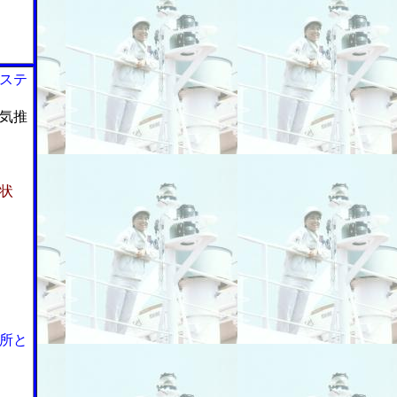
ステ
気推
状
所と