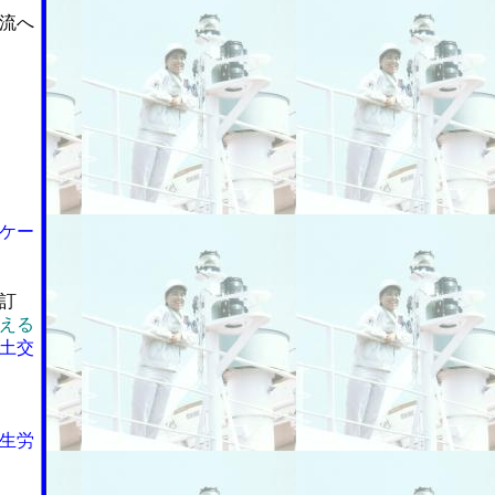
流へ
ケー
訂
える
土交
生労