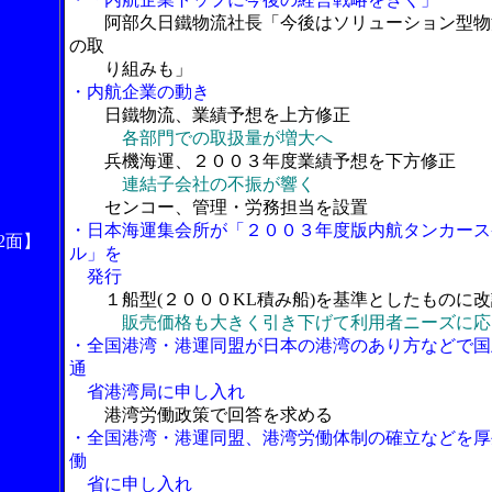
阿部久日鐵物流社長「今後はソリューション型物
の取
り組みも」
・内航企業の動き
日鐵物流、業績予想を上方修正
各部門での取扱量が増大へ
兵機海運、２００３年度業績予想を下方修正
連結子会社の不振が響く
センコー、管理・労務担当を設置
・日本海運集会所が「２００３年度版内航タンカース
2面】
ル」を
発行
１船型(２０００KL積み船)を基準としたものに改
販売価格も大きく引き下げて利用者ニーズに応
・全国港湾・港運同盟が日本の港湾のあり方などで国
通
省港湾局に申し入れ
港湾労働政策で回答を求める
・全国港湾・港運同盟、港湾労働体制の確立などを厚
働
省に申し入れ