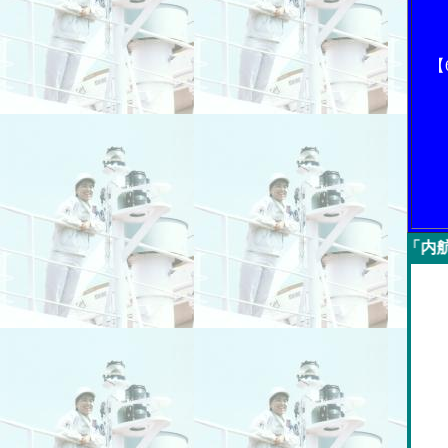
【
今週の「内航海運新聞」