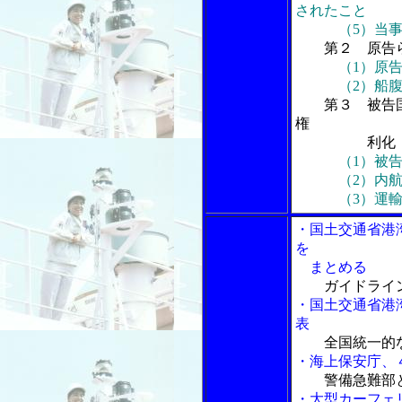
されたこと
（5）当事者
第２ 原告
（1）原
（2）船腹調
第３ 被告
権
利化
（1）被
（2）内航海
（3）運輸省
・国土交通省港
を
まとめる
ガイドライ
・国土交通省港
表
全国統一的
・海上保安庁、
警備急難部
・大型カーフェ