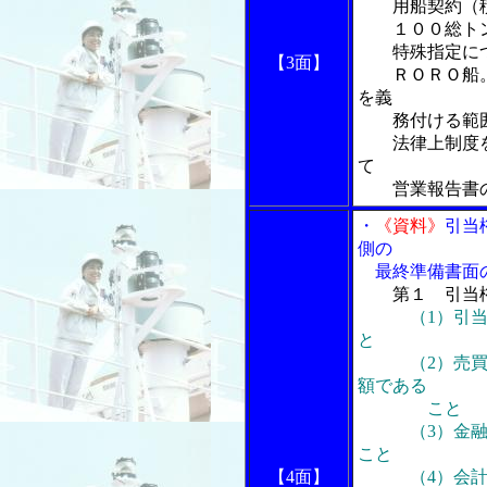
用船契約（
１００総トン
特殊指定に
【3面】
ＲＯＲＯ船。
を義
務付ける範囲
法律上制度を
て
営業報告書の
・
《資料》
引当
側の
最終準備書面
第１ 引当権
（1）引
と
（2）売買に
額である
こと
（3）金融機
こと
【4面】
（4）会計上