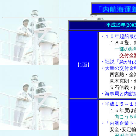
「内航海運新聞」
平成15年(20
・１５年超船最
１８４隻、
一部の船
交付金
・社説「急がれ
【1面】
・大量の交付金
四宮勲・全
真木克朗・全
立石信義・内
・海事局と内航
・平成１５～１
１５年度は
向こう５年
・「内航企業ト
安全･安定
田渕海運