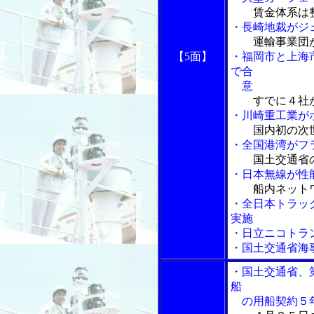
賃金体系は
・長崎地裁がジ
運輸事業団
【5面】
・福岡市と上海
で合
意
すでに４社
・川崎重工業が
国内初の次
・全国港湾がフ
国土交通省
・日本無線が性
船内ネット
・全日本トラッ
実施
・日立ニコトラ
・国土交通省海
・国土交通省、
船
の用船契約５年