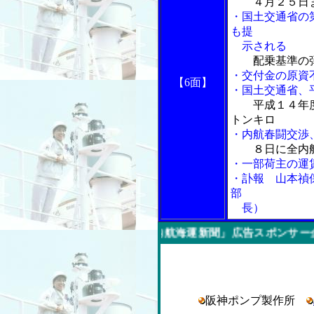
４月２５日
・国土交通省の
も提
示される
配乗基準の
・交付金の原資
【6面】
・国土交通省、
平成１４年
トンキロ
・内航春闘交渉
８日に全内
・一部荷主の運
・訃報 山本禎
部
長）
今週の「内航海運新聞」広告スポンサー企業
阪神ポンプ製作所