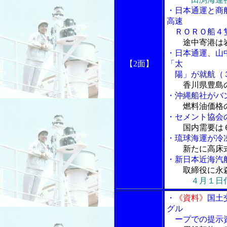
・日本通運と商
高速
ＲＯＲＯ船４
途中寄港は岩
・日本通運、山
【2面】
「太
陽」が就航（
香川県豊島
・沖縄船社がバ
燃料油価格
・セメント協会
国内需要は
・琉球海運が冷
新たに高床
・新日本近海汽
取締役に永
４月１日
・
《資料》
国土
グル
ープでの提示