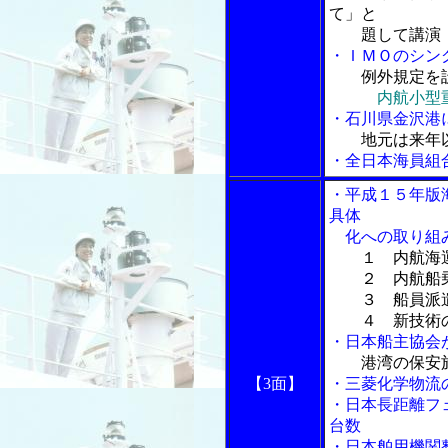
て」と
題して講演
・ＩＭＯのシン
例外規定を
内航小型
・石川県金沢港
地元は来年
・全日本海員組
・平成１５年版
具体
化への取り組
１ 内航海
２ 内航船乗
３ 船員派遣
４ 新技術の
・日本船主協会
港湾の保安
【3面】
・三菱化学物流
・日本長距離フ
台数
・日本舶用機関