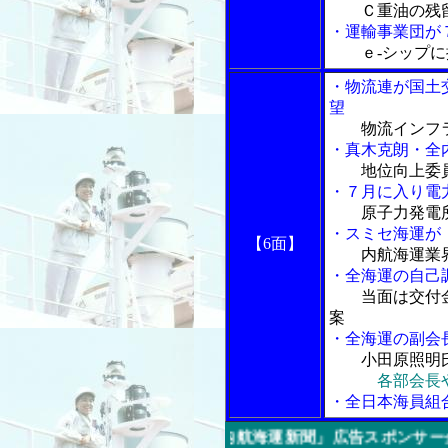
Ｃ重油の残
・運輸事業団が
ｅ-シップ
・物流連が国土
望
物流インフ
・真木克朗・全
地位向上委
・７月に入り電
原子力発電
・スミセ海運が
【6面】
内航海運業
・全海運の自己
当面は交付
案
・全海運の副会
小田原照明
各部会長
・全日本海員組
今週の「内航海運新聞」広告スポンサー企業