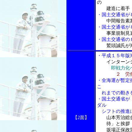
の
建造に着手
・国土交通省が
中間報告素
・国土交通省が
事業規制見
・国土交通省の
鷲頭誠氏が
・平成１５年版
インターン
即戦力化
２ 労
・全海運が暫定
こ
れまでの動き
・国土交通省が
ダル
シフトの推進に
【2面】
山本芳治総
待」と挨拶
坂場正保政策