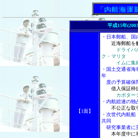
「内航海運新聞」
平成15年(20
・日本郵船、国
近海郵船を
ドライバ
ク・マリタ
イムに集
・国土交通省海
年
度の予算確保
借入保証枠
カボター
・内航総連の独
不公正な取
【1面】
・次世代内航船
共同
研究事業者に
本年度中に