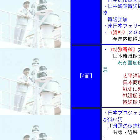
・日中海運輸送
物
輸送実績
・東日本フェリ
・
《資料》
２０
全国内航輸
・
《特別寄稿》
日本殉職船
わが国船
員
【4面】
太平洋
日本商船隊
戦史に残る
戦没船員
輸送船と運命
・日本プロジェ
が低い河
川舟運の促進
関東・近畿
し、