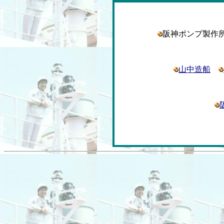
阪神ポンプ製
山中造船