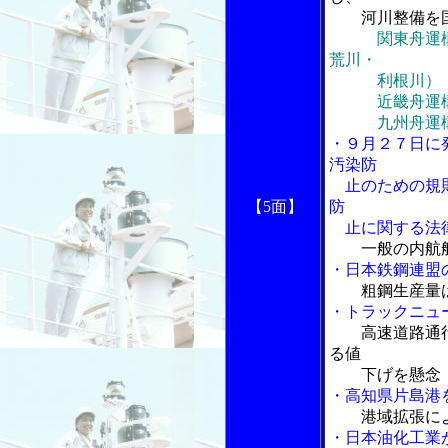
河川整備を国
関東舟運
荒川・
利根川）
近畿舟運構想
九州舟運構想
・９月２７日に
汚染防
止のための規則
【5面】
防
止に関する法
一般の内航
・日本鉄鋼連盟
粗鋼生産量
・トラックニュ
高速道路通
る値
下げを懸念
・高知県片島港
港域拡張に
・日本油化工業