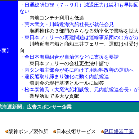
・日通総研短観（７～９月）減退圧力は緩和も早期回
ない
内航コンテナ利用も低迷
・荒木武文・川崎近海汽船社長が就任会見
順調推移の３部門のさらなる効率化で業容を拡大
・東日本フェリーの再建問題は運輸事業団の出方がカ
川崎近海汽船と商船三井フェリー、運航は引受け
8面】
向
・全日本海員組合が自治体などに支援を要請
東日本フェリーの会社更生法申請で
・内タン船主部会が冬に向けて用船料改善の運動へ
・違反船取り締まり強化に動く内航総連
罰則金の現行基準とルールに回答
・松本泰徳氏（大窯汽船相談役、元内航総連会長）が
業界活動で多大な貢献
告スポンサー企業
阪神ポンプ製作所
日本技術サービス
島田燈器工業