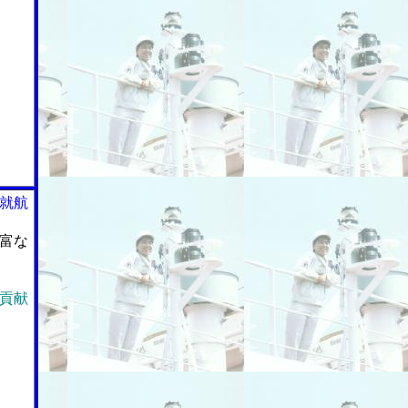
就航
富な
貢献