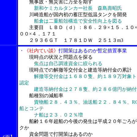
無事故・無災害に万全を期す
新和ケミカルタンカー社長 森島壽昭氏
川崎造船が国内初の蓄圧型低温タンクを開発
船倉は二重船殻構造で安全性向上を図る
主要目 ＬＢＤ（ｄ）：８６．２９×１５．１０
００×４．１７１
２９３６ＧＴ １７８１ＤＷ ２５１３m3
・
《社内てい談》
打開策はあるのか暫定措置事業
現時点の状況と問題点を探る
焦点は自己調達資金に絞られる
現時点での解撤等交付金と建造等納付金の累計
解撤等交付金は１６８０隻、約１８９万対象ト
認定
建造等納付金は２７８隻、約２８６億円が納付
船種別の減船率
貨物船２８．４３％、油送船２２．８４％、RO
船とコンテ
ナ船は２３．０２％増
船齢１６年超船の今後の発生は平成２０年ごろが
クか
資金問題で打開策はあるのか