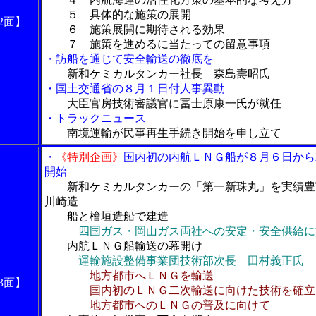
５ 具体的な施策の展開
2面】
６ 施策展開に期待される効果
７ 施策を進めるに当たっての留意事項
・訪船を通じて安全輸送の徹底を
新和ケミカルタンカー社長 森島壽昭氏
・国土交通省の８月１日付人事異動
大臣官房技術審議官に冨士原康一氏が就任
・トラックニュース
南境運輸が民事再生手続き開始を申し立て
・
《特別企画》
国内初の内航ＬＮＧ船が８月６日から
開始
新和ケミカルタンカーの「第一新珠丸」を実績豊
川崎造
船と檜垣造船で建造
四国ガス・岡山ガス両社への安定・安全供給に
内航ＬＮＧ船輸送の幕開け
運輸施設整備事業団技術部次長 田村義正氏
地方都市へＬＮＧを輸送
3面】
国内初のＬＮＧ二次輸送に向けた技術を確立
地方都市へのＬＮＧの普及に向けて