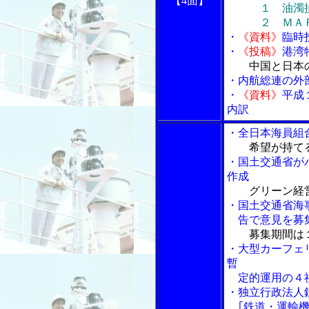
【4面】
１ 油濁
２ ＭＡＲＰ
・
《資料》
臨時
・
《投稿》
港湾
中国と日本
・内航総連の外
・
《資料》
平成
内訳
・全日本海員組
希望が持て
・国土交通省が
作成
グリーン経
・国土交通省海
告で意見を募
募集期間は
・大型カーフェ
暫
定的運用の４社
・独立行政法人
｢鉄道・運輸機