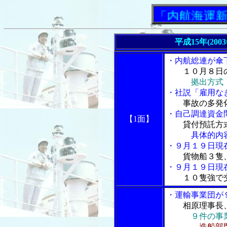
「内航海運新聞」
平成15年(200
・内航総連が傘
１０月８日
拠出方式
・社説「雇用な
事故の多発
・自己調達資金
【1面】
貸付預託方
具体的内容に
・９月１９日現
貨物船３隻
・９月１９日現
１０隻強で
・運輸事業団が
相原理事長
９件の事
造船部