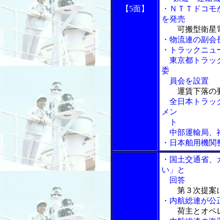
【5面】
・ＮＴＴドコモ
を発売
可搬型衛星
・物流連の副会
・トラックニュ
東京都トラック
委
員会を設置
運賃下落の
全日本トラック
メン
ト
中部運輸局、神
・日本舶用機関
・国土交通省、
い」と
回答
第３次提案
・内航総連が公
荷主とオペ