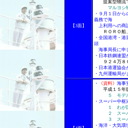
提案型物流
マルヨシ
・９月１日から
義務で海
【3面】
上利用への商
ＲＯＲＯ船
・全国港湾・港
頭
海事局長に申し
・日本鉄鋼連盟
９２４万８
・日本港運協会
・九州運輸局が
・
《資料》
海事
平成１５年
５ モデ
・スーパー中枢
１ わが
２ スーパー
３ スーパー
・海洋・大気環