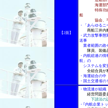
海運部門 春
特殊功績部門
船
協会、平田
・「あらゆるニ
商船三井内
【2面】
・武力攻撃事態
送事
業者範囲の政
隊員、装備
・内航総連の情
航」の
システムを変
全組合員が
・海運組合の中
・国土交通省の
・物流連が組織
経営問題委
下請法の
・｢内航企業ト