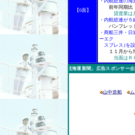
・内航総連の海
前年同期比（
【6面】
貸渡業は
・内航総連が５
パンフレッ
・商船三井・日
ーエク
スプレス｣を設
１１月から
当面はＲ
今週の「内航海運新聞」広告スポンサー企業
山中造船
ム