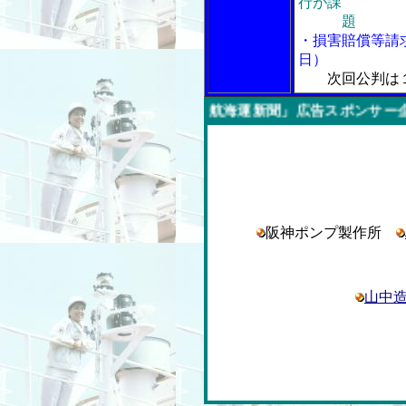
行が課
題
・損害賠償等請
日）
次回公判は
今週の「内航海運新聞」広告スポンサー企業
阪神ポンプ製作所
山中