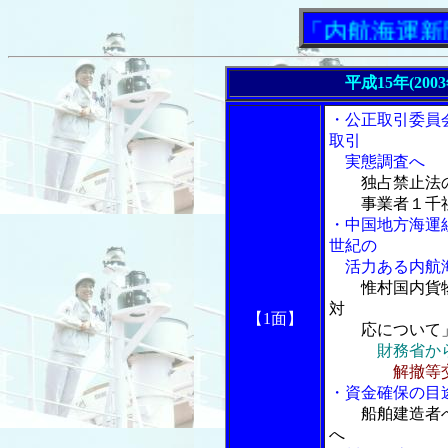
「内航海運新聞」ニ
平成15年(200
・公正取引委員
取引
実態調査へ
独占禁止法
事業者１千社
・中国地方海運
世紀の
活力ある内航海
惟村国内貨
対
【1面】
応について
財務省か
解撤等
・資金確保の目
船舶建造者
へ