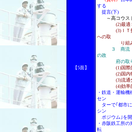
する
提言(下)
～高コウス
(2)
(3)ＩＴ投
への取
り組
３ 商流
の政
府の取り
【5面】
(1)
(2)国内物
(3)流通分
(4)効率的
・鉄道・運輸機
セン
ターで｢都市に
シン
ポジウム｣を開
・赤阪鉄工所の
転