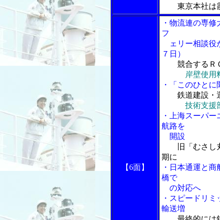
東京本社は
・物流連の専修
フ
ェリー相談役が
７日）
競合するＲ
岸壁使用
・「このひとに
鉄道建設・
技術支援
・上海スーパー
航路を
開設
旧「むさし丸
期に
【6面】
・日本通運と商
橋で
の対応へ
・スピードリミ
輸送増
最終的には