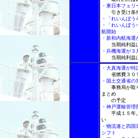
・東日本フェリ
引き受け条
・「れいんぼう
・「れいんぼう
航開始
・新和内航海運
当期純利益
・兵機海運が３
当期純利益は
・大真海運が特
省燃費３０
・国土交通省の
事務局が取
まとめ
の予定
・神戸運輸管理
平成１５年
い
・物流連と四国
シフト