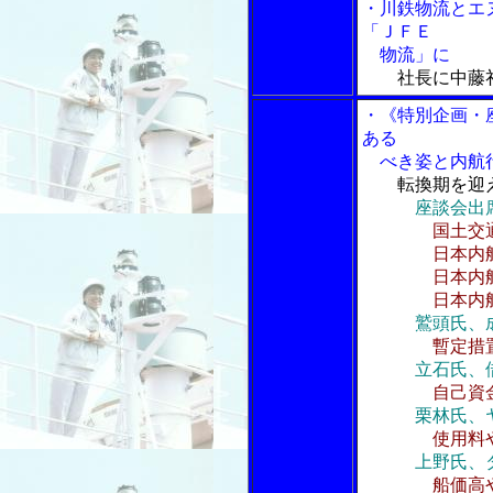
・川鉄物流とエ
「ＪＦＥ
物流」に
社長に中藤
・《特別企画・
ある
べき姿と内航
転換期を迎
座談会出
国土交
日本内航海運
日本内航海運
日本内航海運
鷲頭氏、成
暫定措
立石氏、
自己資
栗林氏、
使用料
上野氏、
船価高