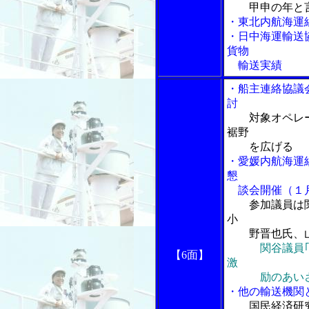
甲申の年と
・東北内航海運
・日中海運輸送
貨物
輸送実績
・船主連絡協議
討
対象オペレ
裾野
を広げる
・愛媛内航海運
懇
談会開催（１
参加議員は
小
野晋也氏、山
関谷議員
【6面】
激
励のあい
・他の輸送機関
国民経済研