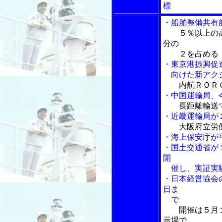
標
・船舶整備共有
５％以上の
分の
２を占める
・東京港振興促
向けた新アクシ
内航ＲＯＲ
・中国運輸局、
長距離輸送
・近畿運輸局が
大阪府立労
・海上保安庁が
・国土交通省が
開
催し、実証実
・日本経営協会
日ま
で
開催は５月
示場で