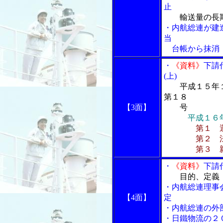
止
輸送量の長
・内航総連が建
当
台帳から抹消
・
《資料》
下請
(上)
平成１５年
第１８
【3面】
号
平成１６
第１ 
第２ 法の
第３ 親事
・
《資料》
下請
目的、定義
・内航総連理事
【4面】
定
・内航総連の外
・日鐵物流の２