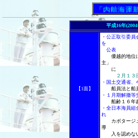
「内航海運新聞」
平成16年(200
・公正取引委員
を
公表
優越的地位
主」
に
２月１３
・国土交通省、
【1面】
船員法と船
・１月期解撤等
船齢１６年
・全日本海員組
れ
カボタージ
導
入を認めない