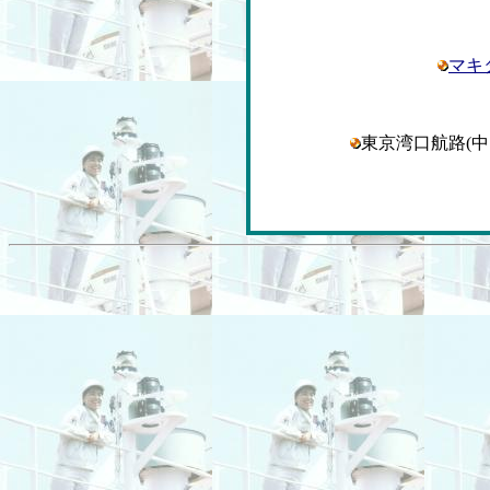
マキ
東京湾口航路(