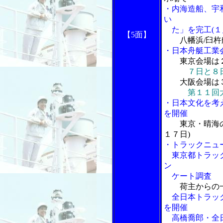
・内海造船、宇
い
た」を完工(１
【5面】
八幡浜/臼
・日本舟艇工業
東京会場は
７日と８
大阪会場は
第１１回
・日本文化を考
を開催
東京・晴海
１７日)
・トラックニュ
東京都トラック
ン
ケート調査
荷主からの
全日本トラック
を開催
高橋喬郎・全日