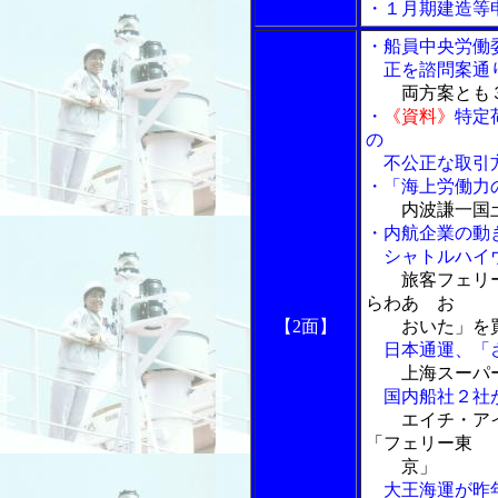
・１月期建造等
・船員中央労働
正を諮問案通り
両方案とも
・
《資料》
特定
の
不公正な取引方
・「海上労働力
内波謙一国
・内航企業の動
シャトルハイウ
旅客フェリ
らわあ お
【2面】
おいた」を
日本通運、「さ
上海スーパ
国内船社２社が
エイチ・ア
「フェリー東
京」
大王海運が昨年