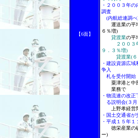
・２００３年の
調査
(内航総連調べ
運送業の平
６％増)
【6面】
貸渡業
の平
２００３
９．３％増)
貸渡業(６％
・建設資源広域
争入
札を受付開始
粟津港と中
業務で
・物流連の改正
る説明会(３月
上野孝経営
・国土交通省が
・平成１５年１
徳栄産業の
ー)