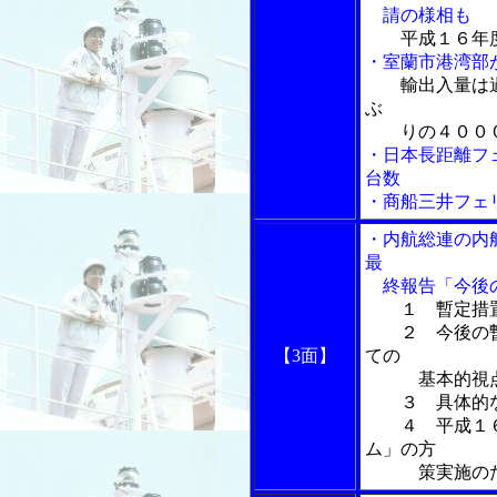
請の様相も
平成１６年
・室蘭市港湾部
輸出入量は
ぶ
りの４０００
・日本長距離フ
台数
・商船三井フェ
・内航総連の内
最
終報告「今後の
１ 暫定措
２ 今後の暫
【3面】
ての
基本的視
３ 具体的な
４ 平成１６
ム」の方
策実施のため