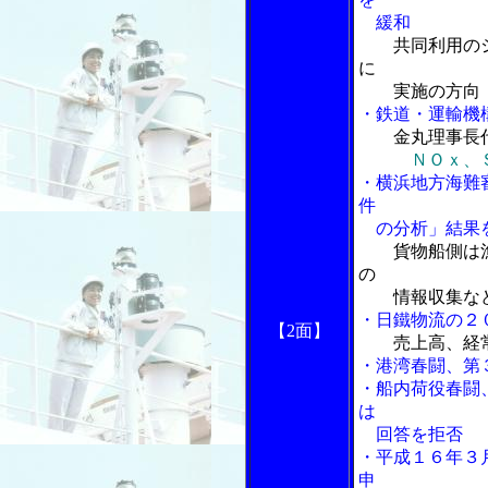
緩和
共同利用の
に
実施の方向
・鉄道・運輸機
金丸理事長
ＮＯｘ、
・横浜地方海難
件
の分析」結果
貨物船側は
の
情報収集など
・日鐵物流の２
【2面】
売上高、経
・港湾春闘、第
・船内荷役春闘
は
回答を拒否
・平成１６年３
申