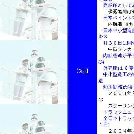
秀船舶として
優秀船舶は
・日本ペイント
内航船向け
・日本中小型造
を３
月３０日に開
中型タンカー
・内航総連が平
(海
外売船)１６隻
【5面】
・中小型造工の
造
船所勤務)が参
２００３年
の
スクーリン
・トラックニュ
全日本トラック
１日)
２００４年