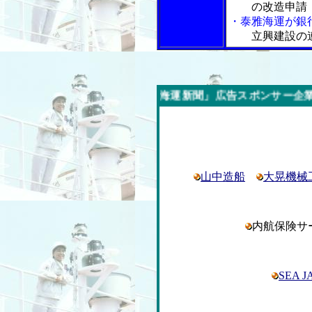
の改造申請
・泰雅海運が銀
立興建設の
今週の「内航海運新聞」広告スポンサー企業
山中造船
大晃機械
内航保険
SEA J