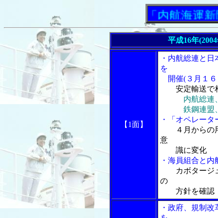
「内航海運新聞」ニ
平成16年(200
・内航総連と日
を
開催(３月１６
安定輸送で
内航総連
鉄鋼連盟、弱
・「オペレータ
【1面】
４月からの
意
識に変化
・海員組合と内
カボタージ
の
方針を確認
・政府、規制改
を