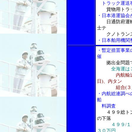
トラック運送事
貨物用トラ
・日本港運協会
日通防府運輸
士テ
クノトランス(
・日本舶用機関
・暫定措置事業
催
拠出金問題
全海運は
内航輸
日)、内タン
組合(３月３
・内航総連調べ
船
料調査
４９９総ト
の下落
４９９/
３０万円