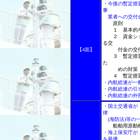
・今後の暫定措
事
業者への交付金
原則
１ 基本的
２ 資金ショ
る交
【4面】
付金の交付の
３ 暫定措置
た
めの対策
４ 暫定措置
・内航総連が一
・内航総連の引
・内航総連の
・国土交通省が
律
(海防法)等の
船舶用原動
・海上保安庁が
を最優