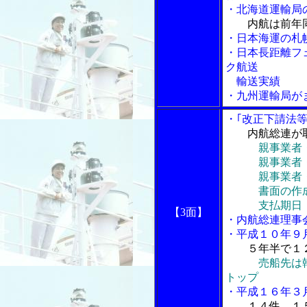
・北海道運輸局
内航は前年
・日本海運の札
・日本長距離フ
ク航送
輸送実績
・九州運輸局が
・｢改正下請法
内航総連が
親事業者
親事業者・下
親事業者・下
書面の作成
支払期日
【3面】
・内航総連理事
・平成１０年９
５年半で１
売船先は
トップ
・平成１６年３
１４件、１