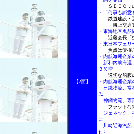
ＳＥＣＯＪ
・「何事も誠意
鉄道建設・
海上交通支援
・東海地区曳船
近藤会長「
・東日本フェリ
焦点は債権
・内航海運企業
新和内航海運、
３％増
適切な船腹
【2面】
・内航海運企業
日鐵物流、常務
氏
神鋼物流、専
フラットな
ジェネック、社
に
川崎近海汽船、
付〉