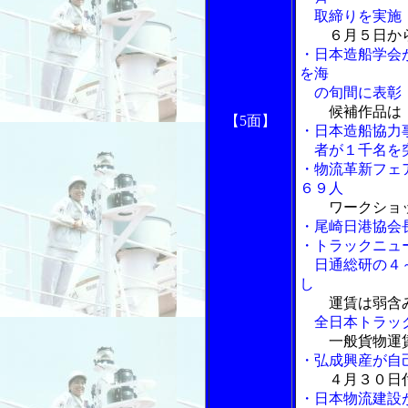
取締りを実施
６月５日か
・日本造船学会
を海
の旬間に表彰
候補作品は
【5面】
・日本造船協力
者が１千名を
・物流革新フェ
６９人
ワークショ
・尾崎日港協会
・トラックニュ
日通総研の４～
し
運賃は弱含
全日本トラック
一般貨物運賃
・弘成興産が自
４月３０日
・日本物流建設