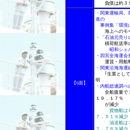
負債は約３
・関東運輸局、
進の
事例集「環境に
海上へのモ
・「石油元売り
積荷航送率
昭和シェル石
・四宮全海運会
運賃・用船
・関東沿海海運
｢生業とし
明
【6面】
・内航総連調べ
全船腹量で
１９．１７％
が減少
貨物船は
７．５１％減少
油送船は３６
２．７６％減少