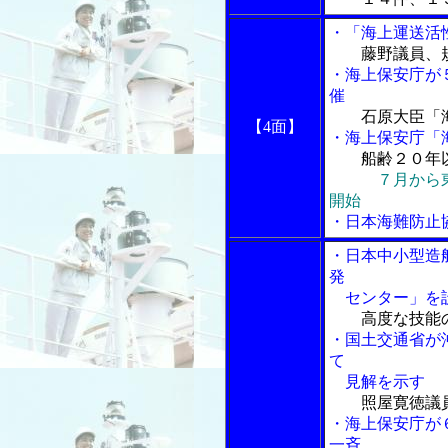
・「海上運送活
藤野議員、
・海上保安庁が
催
石原大臣「
【4面】
・海上保安庁「
船齢２０年
７月から
開始
・日本海難防止
・日本中小型造
発
センター」を
高度な技能
・国土交通省が
て
見解を示す
照屋寛徳議
・海上保安庁が
一斉