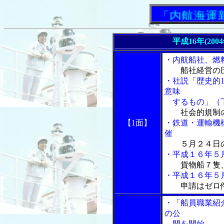
「内航海運新聞
平成16年(200
・内航船社、燃
船社経営の
・社説「歴史的
意味
するもの」（
社会的規制
【1面】
・鉄道・運輸機
催
５月２４日
・平成１６年５
貨物船７隻
・平成１６年５
申請はゼロ
・「船員職業紹
の公
開を開始