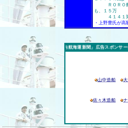
ＲＯＲＯ船・
も、１５万
４１４１対象
・上野豊氏が高
今週の「内航海運新聞」広告スポンサー企業
山中造船
大
佐々木造船
ナ