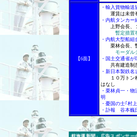
・輸入貨物輸送
運賃は未曾
・内航タンカー
上野会長、
暫定措置
・内航大型船組
栗林会長、
モーダル
【6面】
・国土交通省が
共有建造制
・新日本製鉄名
１０万トン
はなし
・栗林貞一・物
明
・憂国の士｢村
・訃報 谷本巍
今週の「内航海運新聞」広告スポンサー企業