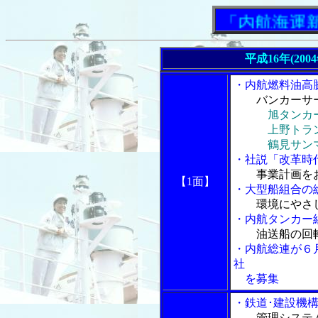
「内航海運新聞」
平成16年(200
・内航燃料油高
バンカーサ
旭タンカ
上野トランス
鶴見サンマリ
・社説「改革時
事業計画を
【1面】
・大型船組合の
環境にやさ
・内航タンカー
油送船の回
・内航総連が６
社
を募集
・鉄道･建設機
管理システ