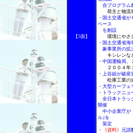
合プログラム創
荷主と物流
・国土交通省が
ベース
を創設
【5面】
環境にやさ
・国土交通省海
象事業所の拡
キシレンな
・中国運輸局、
２００４年
・上谷組が破産宣
松庫工業の
・大型カーフェ
・トラックニュ
全日本トラック
開催
中小企業庁が「
ル｣を
策定
・
《資料》
元請