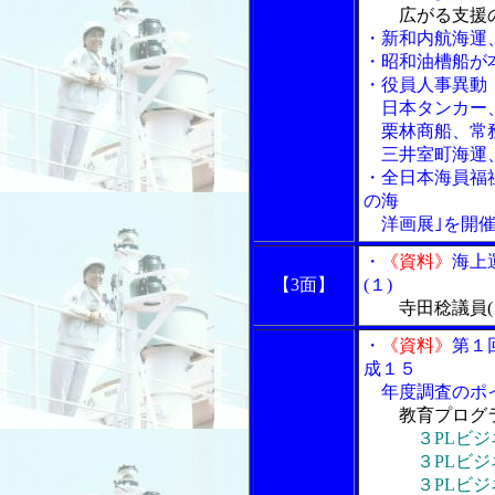
広がる支援
・新和内航海運
・昭和油槽船が
・役員人事異動
日本タンカー、
栗林商船、常務
三井室町海運、
・全日本海員福
の海
洋画展｣を開
・
《資料》
海上
【3面】
(１)
寺田稔議員(
・
《資料》
第１
成１５
年度調査のポイ
教育プログ
３PLビ
３PLビジネ
３PLビジネ