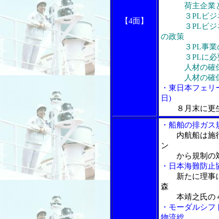
荷主企業と
３PLビジネ
【4面】
３PLビジネ
の政策
３PL事業の
３PLに必要
人材の確保･
人材の確保･
・東日本フェリ
日)
８月末に更
・船舶の排ガス
内航船は施
ン
から規制の
・日本海難防止
新たに理事
森
本靖之氏の４
・モーダルシフ
物流総