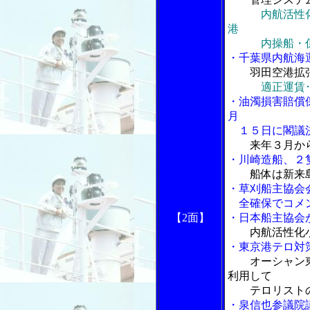
内航活性
港
内操船・係船
・千葉県内航海
羽田空港拡
適正運賃
・油濁損害賠償
月
１５日に閣議
来年３月か
・川崎造船、２
船体は新来
・草刈船主協会
全確保でコメ
【2面】
・日本船主協会
内航活性化
・東京港テロ対
オーシャン
利用して
テロリストの
・泉信也参議院