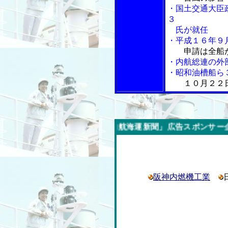
・国土交通大臣
３
氏が就任
・平成１６年９
申請は全船
・内航総連の外
・昭和油槽船ら
１０月２２
今週の「内航海運新聞」広告スポンサー企業
阪神内燃機工業