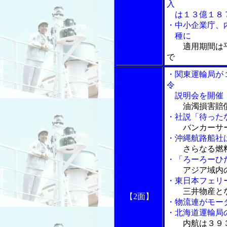
入
は１３億１８
・中小企業庁、
種に
適用期間は
で
・関東運輸局が
令
説明会を開催
油濁損害賠
・社説「待った
バンカーサ
・沖縄航路船社
さらなる燃
・「ろーろーひ
アジア域内
・東日本フェリ
三井物産と
【2面】
・物流連がモー
・北海道運輸局
内航は３９