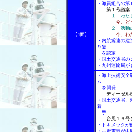
・海員組合の第６
第１号議案
１ わた
今、ど
２ 活動
【4面】
今、わ
・内航総連の建
９隻
を認定
・国土交通省の
・九州運輸局が
・海上技術安全
ム
を開発
ディーゼル
・国土交通省、
着
手
台風１６号
・トキメックが
・古野電気が中