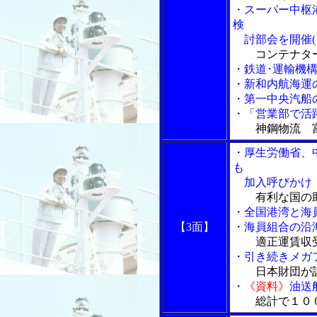
・スーパー中枢
検
討部会を開催(
コンテナタ
・鉄道･運輸機
・新和内航海運
・第一中央汽船
・「営業部で活
神鋼物流 
・厚生労働省、
も
加入呼びかけ
有利な国の
・全国港湾と海
【3面】
・海員組合の沿
適正運賃収
・引き続きメガ
日本財団が
・
《資料》
油送
総計で１０