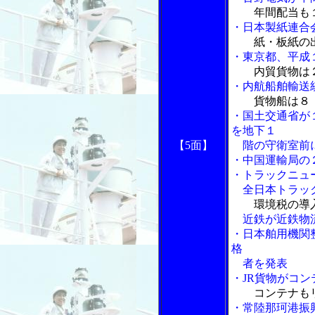
年間配当も
・日本製紙連合
紙・板紙の
・東京都、平成
内貿貨物は
・内航船舶輸送
貨物船は８
・国土交通省が
を地下１
【5面】
階の守衛室前
・中国運輸局の
・トラックニュ
全日本トラック
環境税の導
近鉄が近鉄物流
・日本舶用機関
格
者を発表
・JR貨物がコ
コンテナも
・常陸那珂港振