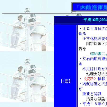
「内航海運新聞」
平成16年(200
・１０月６日の
係る
正常化処理要
認定対象ト
告を
確約書に
・立石内航総連
金
不足は目途が
処理要領の
・
《資料》
積載
【1面】
・内航総連との
が
重要と認識
活発な議論
・平成１６年９