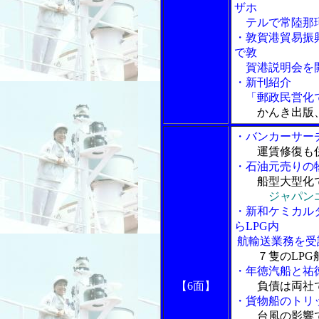
ザホ
テルで常陸那珂
・敦賀港貿易振
で敦
賀港説明会を
・新刊紹介
「郵政民営化で
かんき出版
・バンカーサー
運賃修復も
・石油元売りの
船型大型化
ジャパン
・新和ケミカルタ
らLPG内
航輸送業務を受
７隻のLP
・年徳汽船と祐
【6面】
負債は両社
・貨物船のトリ
台風の影響