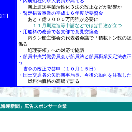
・内航船社の求人要請が高まる
海上運送事業活性化３法の改正などが影響か
・暫定措置事業の平成１６年度所要資金
6面】
あと７億２０００万円強が必要に
１１月期建造等申請などでほぼ目途が立つ
・用船料の改善で各支部で意見交換会
内タン船主部会の代表者会議で「積載トン数の認
係る
処理要領」への対応で協議
・船員中央労働委員会が船員法と船員職業安定法改正
う
省令の改正で答申（１０月１５日）
・国土交通省の矢部海事局長、今後の動向を注視した
燃料油価格の高騰で語る
広告スポンサー企業