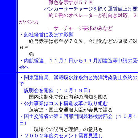
難色を示すが５７％
バンカーサーチャージを除く運賃値上げ要
約６割のオペレーターが前向き対応、２
がバンカ
ーサーチャージ要求のみなど
・船社経営に及ぼす影響
経営赤字は必至が７０％、合理化などの吸収で対
６％
強
・内航総連、１１月１日から１１月期建造等申請の受
始へ
・関東運輸局、満載喫水線条約と海洋汚染防止条約の
で
説明会を開催（１０月１９日）
国内法制化で改正内容の周知を図る
・公共事業はコスト構造改革に取り組む
蓮実進・国土交通服大臣が会見で語る
・国土交通省の第６回部門間兼務検討部会（１０月１
日）
「現場での説明と理解」の意見も
・２００２年度のセメント需要見通し