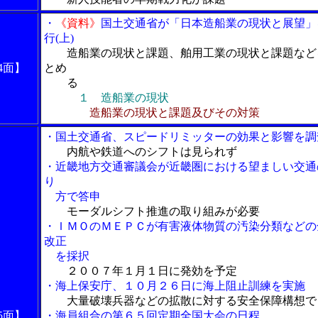
・
《資料》
国土交通省が「日本造船業の現状と展望」
行(上)
造船業の現状と課題、舶用工業の現状と課題など
4面】
とめ
る
１ 造船業の現状
造船業の現状と課題及びその対策
・国土交通省、スピードリミッターの効果と影響を調
内航や鉄道へのシフトは見られず
・近畿地方交通審議会が近畿圏における望ましい交通
り
方で答申
モーダルシフト推進の取り組みが必要
・ＩＭＯのＭＥＰＣが有害液体物質の汚染分類などの
改正
を採択
２００７年１月１日に発効を予定
・海上保安庁、１０月２６日に海上阻止訓練を実施
大量破壊兵器などの拡散に対する安全保障構想で
5面】
・海員組合の第６５回定期全国大会の日程