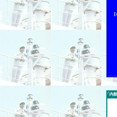
【
今週の「内航海運新聞」