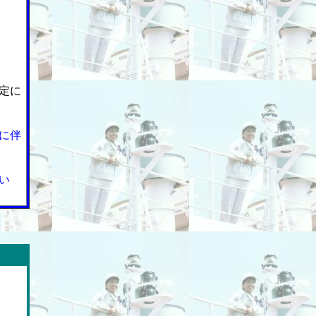
定に
に伴
い