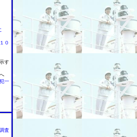
に
１０
示す
へ
犯一
調査