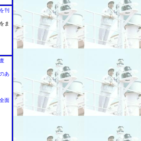
を刊
をま
査
のあ
全面