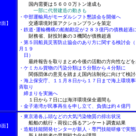
国内需要は５６００万トン達成も
一部に代替建造の動きも
・中部運輸局がモーダルシフト懇談会を開催へ
2面】
交通環境対策アクションプランを策定
・鉄道･運輸機構の船舶勘定が２８３億円の債務超過
財務省、財投対象の３機関が債務超過
・第５回船員災害防止協会のあり方に関する検討会（
月１９
日）
最終報告を取りまとめ今後の活動の方向性などを
・ケミカル貨物の汚染分類は５分類から４分類に
関係団体の意見を踏まえ国内法制化に向けて検討
・海上保安庁、１１月８日から１７日まで海上環境事
斉取り
締まりを実施へ
１日から７日には海洋環境保全週間も
・金子港湾が民事再生を申し立て、負債は約４億円
・東京港各ふ頭などの大気汚染物質の排出状況
船舶の航行・荷役に係るアンケート調査結果
3面】
・造船技能開発センターが新人・専門技能研修で実態
新人技能者の早期戦力化が課題