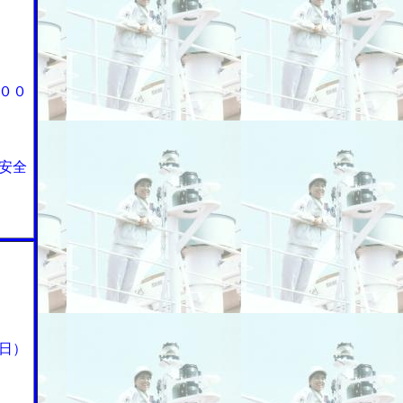
００
安全
日）