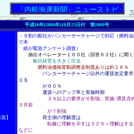
「内航海運新聞」ニューストピックス
平成16年(2004年)10月25日付 第1869号
・９割の船社がバンカーサーチャージで対応（燃料油
で本
紙が緊急アンケート調査）
抽出オペレーター１００社（回答６２社）に聞く
船社経営を大きく圧迫
燃料油価格変動調整金制度ありは約２６％
バンカーサーチャージ以外の運賃改定要求
える
が６０％
運賃へのアップ率と実施時期
３％以上の要求が６割強、実施･遡及含
０月前
が７割強
1面】
荷主側の理解度は
転嫁に理解を示すは３２％＜理解はする
などに