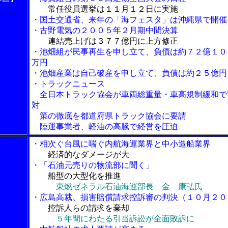
常任役員選挙は１１月１２日に実施
・国土交通省、来年の「海フェスタ」は沖縄県で開催
・古野電気の２００５年２月期中間決算
連結売上げは３７７億円に上方修正
・池畑組が民事再生を申し立て、負債は約７２億１０
万円
・池畑産業は自己破産を申し立て、負債は約２５億円
・トラックニュース
全日本トラック協会が車両総重量・車高規制緩和で
対
策の徹底を都道府県トラック協会に要請
陸運事業者、軽油の高騰で経営を圧迫
・相次ぐ台風に喘ぐ内航海運業界と中小造船業界
経済的なダメージが大
・「石油元売りの物流部に聞く」
船型の大型化を推進
東燃ゼネラル石油海運部長 金 康弘氏
・広島高裁、損害賠償請求控訴審の判決（１０月２０
控訴人らの請求を棄却
５年間にわたる引当訴訟が全面敗訴に