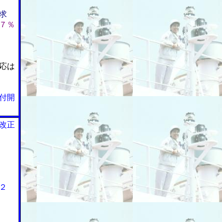
求
７％
応は
付開
改正
２