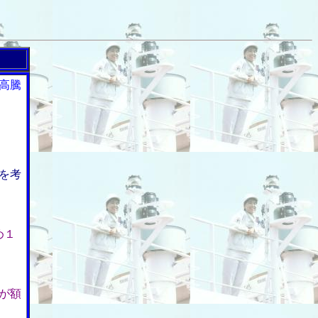
高騰
を考
め１
が額