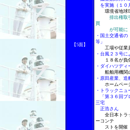
を実施（１０
環境省地球
排出権取
買
が可能に
・国土交通省の
等」
【5面】
工場や従業
・台風２３号に
１８名が負
・ダイハツディ
船舶用機関
・原田産業、造
ホームペー
・トラックニュ
「第３６回プロ
三宅
正浩さん
全日本トラ
ーコンテ
ストを開催