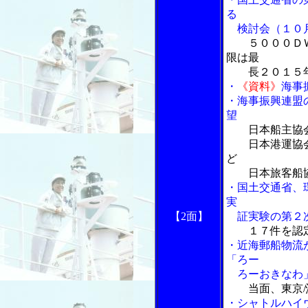
る
検討会（１０
５０００Ｄ
限は最
長２０１５
・
《資料》
海事
・海事振興連盟
望
日本船主協
日本港運協会
ど
日本旅客船協
・国土交通省、
実
【2面】
証実験の第２
１７件を認
・近海郵船物流
「ろー
ろーおきなわ
当面、東京
・シャトルハイ