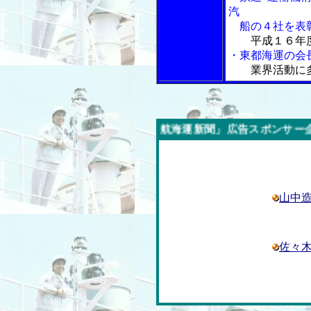
汽
船の４社を表
平成１６年
・東都海運の会
業界活動に
今週の「内航海運新聞」広告スポンサー企業
山中
佐々