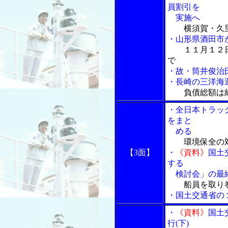
員割引を
実施へ
横須賀・久里
・山形県酒田市
１１月１２
で
・故・筒井俊治
・長崎の三洋海
負債総額は
・全日本トラッ
をまと
める
環境保全の対
【3面】
・
《資料》
国土
する
検討会」の最終
船員を取り
・国土交通省の
・
《資料》
国土
行(下)