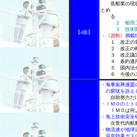
造船業の現
とめ
る
２ 舶用
３ 技術開
【4面】
・
《資料》
満載
１ 改正の
２ 改正の
３ 改正議定
４ 条約適
５ 国内法令
６ 今後のス
・海事振興連盟
の窮状を訴え
自助努力だ
・ＩＭＯのミト
ＩＭＯは何
・海上技術安全
次世代内航
・物流連が地球
温室効果ガスの