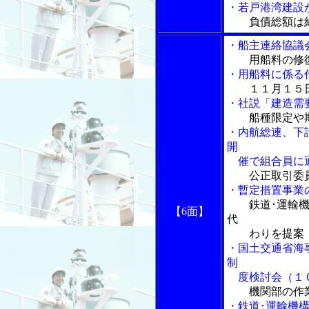
・若戸港湾建設
負債総額は約
・船主連絡協議
用船料の修
・用船料に係る
１１月１５
・社説「建造需
船種限定や
・内航総連、下
開
催で組合員に
公正取引委
・暫定措置事業
鉄道･運輸
【6面】
代
わりを提案
・国土交通省海
制
度検討会（１
機関部の作
・鉄道･運輸機