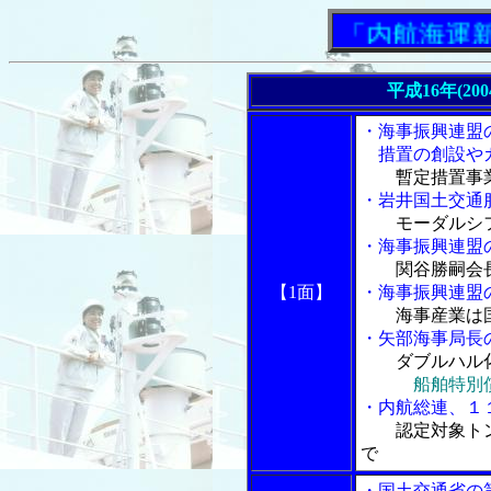
「内航海運新聞」
平成16年(20
・海事振興連盟
措置の創設やカ
暫定措置事
・岩井国土交通
モーダルシ
・海事振興連盟
関谷勝嗣会
【1面】
・海事振興連盟
海事産業は
・矢部海事局長
ダブルハル
船舶特別
・内航総連、１
認定対象ト
で
・国土交通省の