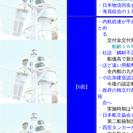
・日本物流同友
・海員組合の１
・内航総連が平
とめ
る
交付金交付
船齢１６
・社説「鋼材不
船価高で新
・ほど遠い用船
全内船の九
・小比加建造認
今後の認定
【6面】
・政府の独立行
統
合へ
実施時期は
・日本船主協会
第二船籍制
・四宮タンカー