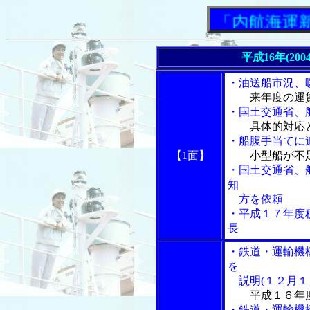
「内航海運新聞
平成16年(200
・油送船市況、
来年度の運
・国土交通省、
具体的対応と
・船腹手当てに
【1面】
小型船が不
・国土交通省、
知
方を依頼
・平成１７年度
長
・鉄道・運輸機
を
説明(１２月１
平成１６年
・鉄道・運輸機