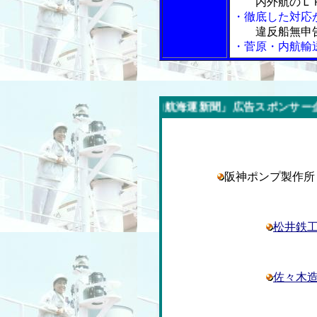
内外航のＬ
・徹底した対応
違反船無申
・菅原・内航輸
今週の「内航海運新聞」広告スポンサー企業
阪神ポンプ製作
松井鉄
佐々木