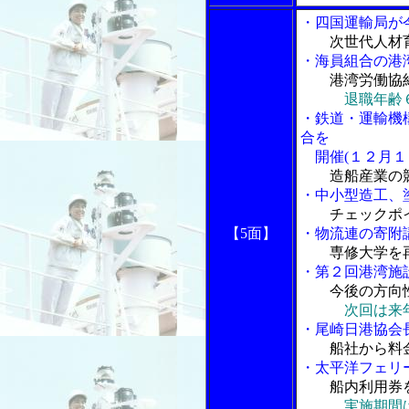
・四国運輸局が
次世代人材
・海員組合の港
港湾労働協
退職年齢
・鉄道・運輸機
合を
開催(１２月１
造船産業の
・中小型造工、
チェックポ
【5面】
・物流連の寄附
専修大学を
・第２回港湾施
今後の方向
次回は来
・尾崎日港協会
船社から料
・太平洋フェリ
船内利用券
実施期間