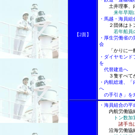
土井理事、
来年早期
・馬越・海員組
２団体はト
若年船員
【2面】
・厚生労働省の
会
「かりに一
・ダイヤモンドフ
を
代替建造へ
３隻すべてが
・内航総連、「
へ
の手引き」を
・海員組合の平
内航労働協
トン数加
諸手当
沿海労働協