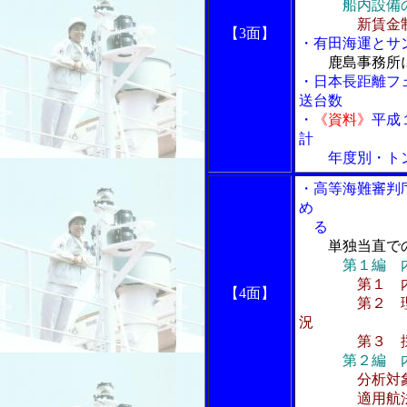
船内設備
新賃金
【3面】
・有田海運とサ
鹿島事務所
・日本長距離フ
送台数
・
《資料》
平成
計
年度別・トン
・高等海難審判
め
る
単独当直で
第１編 
第１ 
【4面】
第２ 理事官
況
第３ 採決か
第２編 
分析対
適用航法