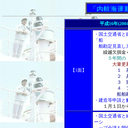
「内航海運新聞
平成16年(200
・国土交通省と
「船
舶勘定見直し
繰越欠損金
５年間の
大量更
【1面】
１ 
２ 具体
３ 重点集
４ フォ
船舶勘定に係
・建造等申請と
１月１日か
・国土交通省と
ーシ
ップ会議を開催