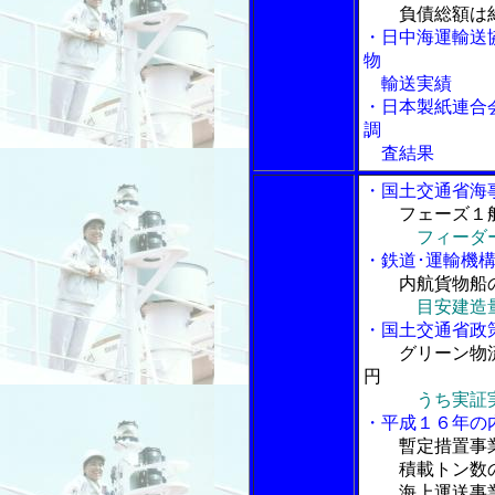
負債総額は
・日中海運輸送
物
輸送実績
・日本製紙連合
調
査結果
・国土交通省海
フェーズ１
フィーダ
・鉄道･運輸機
内航貨物船
目安建造
・国土交通省政
グリーン物
円
うち実証実
・平成１６年の
暫定措置事
積載トン数の
海上運送事業