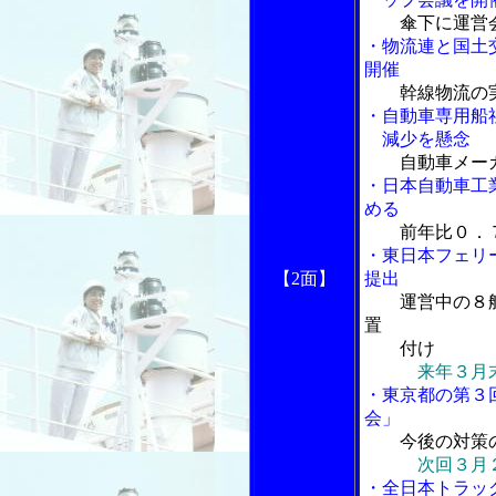
傘下に運営
・物流連と国土
開催
幹線物流の
・自動車専用船
減少を懸念
自動車メー
・日本自動車工
める
前年比０．
・東日本フェリ
【2面】
提出
運営中の８
置
付け
来年３月
・東京都の第３
会」
今後の対策
次回３月
・全日本トラッ