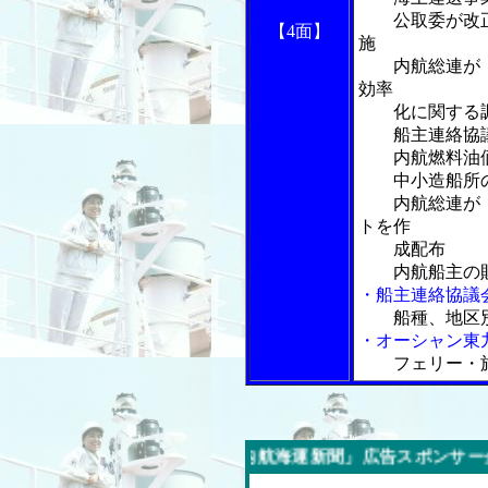
公取委が改正
【4面】
施
内航総連が「
効率
化に関する調
船主連絡協議
内航燃料油価
中小造船所の
内航総連が「
トを作
成配布
内航船主の財
・船主連絡協議
船種、地区別
・オーシャン東
フェリー・
今週の「内航海運新聞」広告スポンサー企業