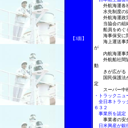
外航海運各
水先制度の抜
外航海運政策
当協会の組織
船員をめぐる
海事保安に関す
【3面】
海上運送事業
が
内航海運事業
外航船社間協
動
きが広がる
国民保護法が
定
スーパー中枢
・トラックニュ
全日本トラック
６３２
事業所を認定
事業者の安
日米興産が銀