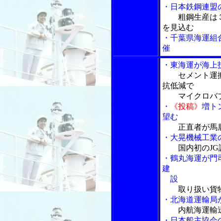
・日本鉄鋼連盟
粗鋼生産は
を見込む
・千葉県海運組
催
・東海運が海上
セメント運
抗低減で
マイクロバブ
・
《投稿》
増ト
望む
正直者が馬
・大晃機械工業
国内初のJ
・鶴丸海運が門
建
設
取り扱い貨
・北海道運輸局
内航海運輸
・日本船主協会