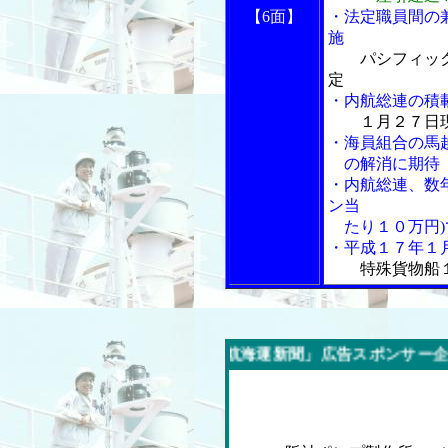
【6面】
・法定職員間の
施
パシフィッ
定
・内航総連の積
１月２７日
・海員組合の馬
の解消に期待
・内航総連、数
ン当
たり１０万円)
・平成１７年１
特殊貨物船
今週の「内航海運新聞」広告スポンサー企業