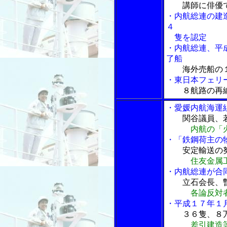
講師に俳優
・内航総連の建
４
隻を認定
・内航総連、平
了船
海外売船の
・東日本フェリ
８航路の再
・愛媛内航海運
関谷議員、
内航の「
・「鉄鋼荷主の
安定輸送の
住友金属
・内航総連が合同
立石会長、
各論反対
・平成１７年１
３６隻、８
差引建造