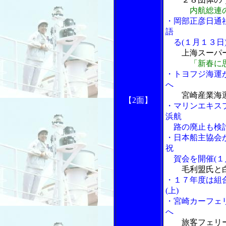
内航総連
・岡部正彦日通
語
る(１月１３日
上海スーパーエ
「新春に
・トヨフジ海運
へ
宮崎産業海
【2面】
・マリンエキス
浜航
路の廃止も検
・日本船主協会
祝
賀会を開催(１
毛利盟氏と
・１７年度は組
(上)
・宮崎カーフェ
へ
旅客フェリ