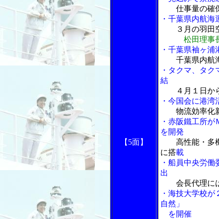
仕事量の確
・千葉県内航海
３月の羽田
松田理事
・千葉県袖ヶ浦
千葉県内航
・タクマ、タク
結
４月１日から
・今国会に港湾
物流効率化
・赤阪鐵工所が
を開発
【5面】
高性能・多
に搭
載
・船員中央労働
出
会長代理に
・海技大学校が
自然」
を開催