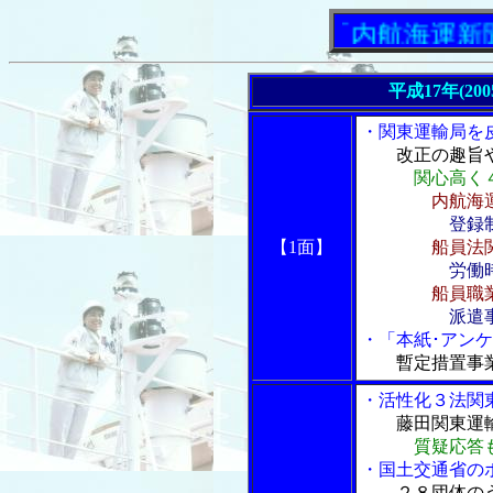
「内航海運新聞」ニ
平成17年(20
・関東運輸局を
改正の趣旨
関心高く
内航海
登録
【1面】
船員法
労働
船員職
派遣
・「本紙･アンケ
暫定措置事
・活性化３法関東
藤田関東運
質疑応答
・国土交通省の
２８団体の