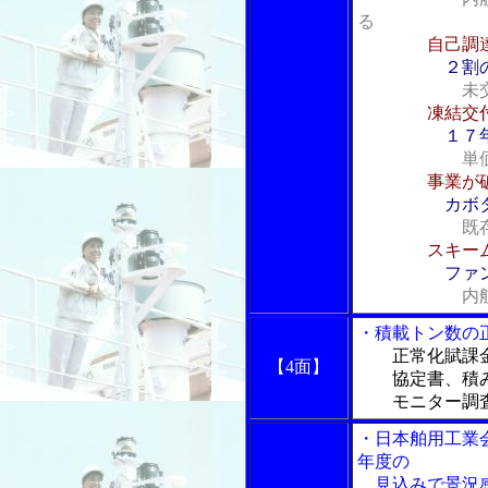
る
自己調
２割
未
凍結交
１７
単
事業が
カボ
既
スキー
ファ
内
・積載トン数の
正常化賦課
【4面】
協定書、積み
モニター調査
・日本舶用工業
年度の
見込みで景況