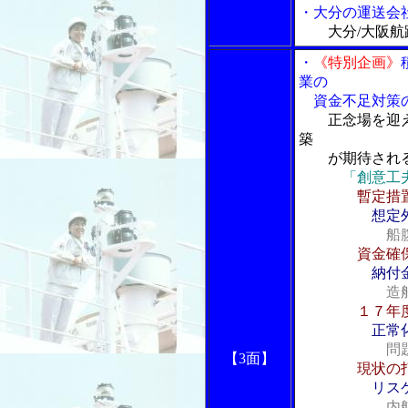
・大分の運送会
大分/大阪
・
《特別企画》
業の
資金不足対策の
正念場を迎
築
が期待され
「創意工
暫定措
想定
船
資金確
納付
造
１７年
正常
問
【3面】
現状の
リス
内