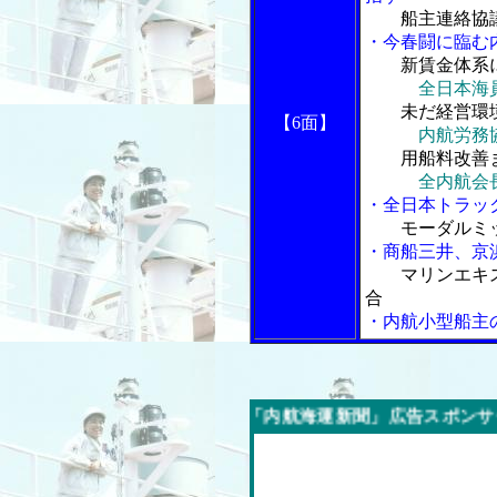
船主連絡協
・今春闘に臨む
新賃金体系
全日本海
未だ経営環
【6面】
内航労務
用船料改善
全内航会
・全日本トラッ
モーダルミ
・商船三井、京
マリンエキ
合
・内航小型船主
今週の「内航海運新聞」広告スポンサー企業