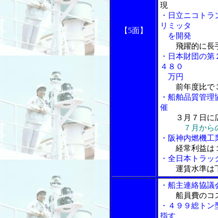
現
・日立ニコトラ
リミッタ
【5面】
を開発
飛躍的に長
・日本財団の第
４８０
万円
前年度比で
・船舶品質管理
催
３月７日に
７月から
・阪神内燃機工
経常利益は
・全日本トラッ
運賃水準は
・船主連絡協議
船員費のコ
・４９９総トン
指す