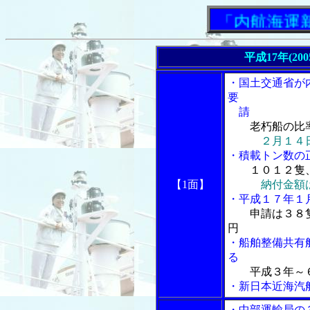
「内航海運新聞」
平成17年(20
・国土交通省が
要
請
老朽船の比
２月１４
・積載トン数の
１０１２隻
【1面】
納付金額
・平成１７年１
申請は３８
円
・船舶整備共有
る
平成３年～
・新日本近海汽
・中部運輸局の