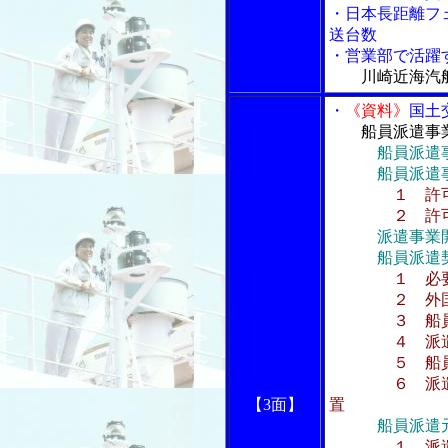
・日本長距離フ
送台数
・営業部で活躍
川崎近海汽
・
《資料》
国土
船員派遣事
船員派遣
船員派遣事
１ 許
２ 許可
派遣事業
船員派遣契
１ 必
２ 外国船舶
３ 船員派遣
４ 派遣受入
５ 船員派
６ 派遣船員
【3面】
置
船員派遣
１ 派