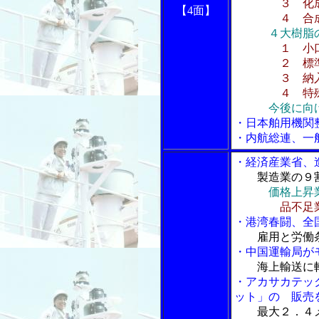
３ 化成
【4面】
４ 合成
４大樹脂
１ 小
２ 標準外
３ 納入時
４ 特殊取
今後に向
・日本舶用機関
・内航総連、一
・経済産業省、
製造業の９
価格上昇
品不足
・港湾春闘、全
雇用と労働
・中国運輸局が
海上輸送に
・アカサカテッ
ット」の 販売
最大２．４