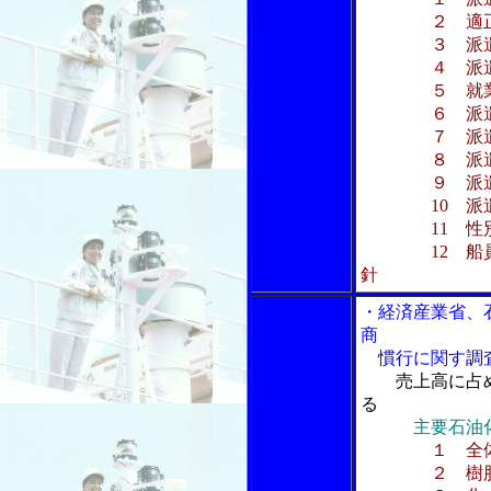
２ 適正な
３ 派遣船
４ 派遣船
５ 就業条
６ 派遣先
７ 派遣受入
８ 派遣先及
９ 派遣元
10 派遣
11 性別・
12 船員派
針
・経済産業省、
商
慣行に関す調
売上高に占
る
主要石油
１ 全
２ 樹