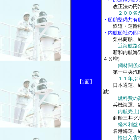
改正法の円
２００名
・船舶整備共有
鉄道・運輸
・内航船社の四半
栗林商船、
近海航路
新和内航海
４％増)
鋼材関係
第一中央汽
１１年ぶ
【2面】
日本通運、
減)
燃料費の
兵機海運、
内航売上
商船三井グ
経常利益
名港海運、
輸出入貨