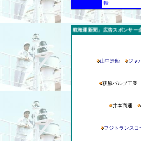
転
今週の「内航海運新聞」広告スポンサー企業
山中造船
ジャ
萩原バルブ工
井本商運
フジトランスコ