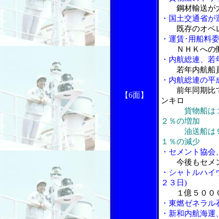
鋼材輸送が
・国土交通省が
既存のオペ
・運賃･用船料
ＮＨＫへの
・内航総連、若
若年内航船
・内航総連の平
前年同期比
【6面】
ンキロ
貨物船は
２％の増加
油送船は９０
１％の減少
・セメント協会
今後もセメ
・シャトルハイ
２３日)
１億５００
・東燃ゼネラル
・新和内航海運