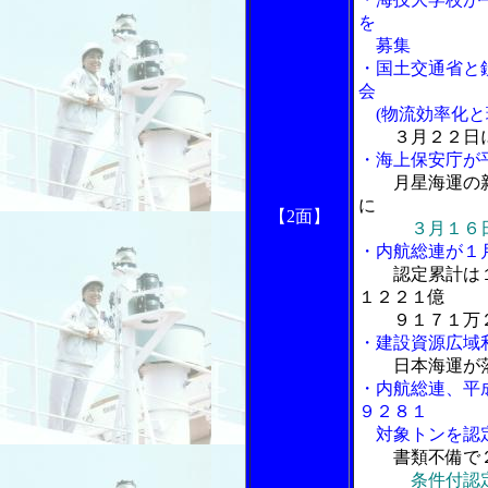
を
募集
・国土交通省と
会
(物流効率化と
３月２２日
・海上保安庁が
月星海運の
に
【2面】
３月１６
・内航総連が１
認定累計は
１２２１億
９１７１万２
・建設資源広域
日本海運が
・内航総連、平
９２８１
対象トンを認
書類不備で
条件付認