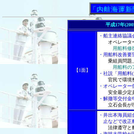
「内航海運新聞」ニ
平成17年(20
・船主連絡協議
オペレータ
用船料修
・用船料改善要
乗組員問題
用船料の
【1面】
・社説「用船料(
官民で環境
・オペレーター
安全最少定
・解撤等交付金
立石会長が
・井出本海員組
止などで改正船
法律遵守と
・海技大学校が