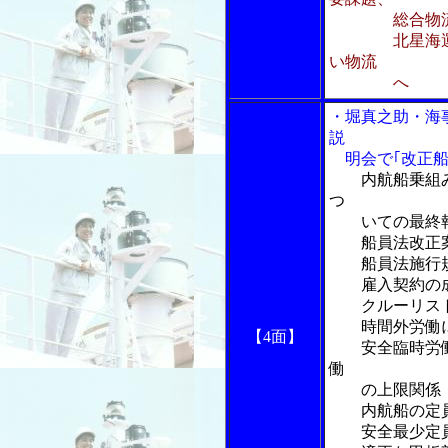
総合物流で
北星海運 大
い物流
へ
・堀真之助・海
説
明会で｢改正船
内航船乗組
つ
いての最終
船員法改正案
船員法施行規
雇入契約の成
クルーリスト
時間外労働に
【4面】
安全臨時労働
働
の上限関係
内航船の定員
安全最少定