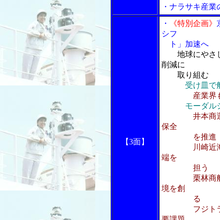
・ナラサキ産業
・
《特別企画》
シフ
ト」加速へ
地球にやさ
削減に
取り組む
受け皿で
産業界
モーダル
井本商
保全
を推進
【3面】
川崎近海汽船
端を
担う
栗林商船 新
境を創
る
フジトランス
要課題、