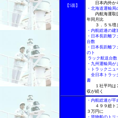
日本内外か
【5面】
・北海道運輸局
内航海運取
年同月比
３．５％増と
・内航総連の建
・日本長距離フ
台数
・日本長距離フ
のト
ラック航送台数
・九州運輸局が
・トラックニュ
全日本トラック
書
１社平均は
収が続く
・内航総連が平
４９９総ト
３万円に
・貨物船のトリ