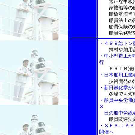
適正な甲板
家族船等の船
船橋航海当直の
船員法上の部
船員保険の未
船員労務監査
・４９９総トン
鋼材や舶用
・中小型造工が
行
ＰＲＴＲ法
・日本舶用工業
技術開発の
・新日鐵化学が
冬場でも短
・船員中央労働
８
日の船中労総
船員関連法
・ＳＥＡ-ＪＡ
開催へ