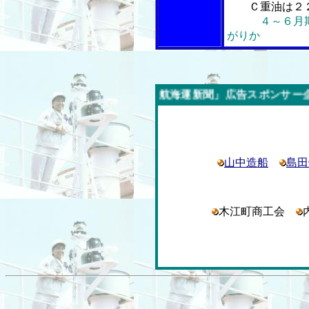
Ｃ重油は２２
４～６月
がりか
今週の「内航海運新聞」広告スポンサー企業
山中造船
島田
木江町商工会