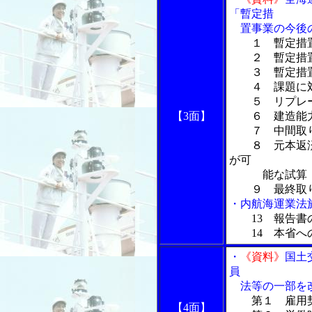
「暫定措
置事業の今後
１ 暫定措
２ 暫定措置
３ 暫定措置
４ 課題に対
５ リプレー
【3面】
６ 建造能力
７ 中間取り
８ 元本返済
が可
能な試算
９ 最終取り
・内航海運業法
13 報告書
14 本省へ
・
《資料》
国土
員
法等の一部を改
第１ 雇用
【4面】