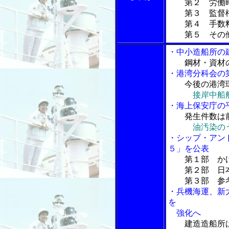
第２ 労働
第３ 監督権
第４ 手数料
第５ その
・中小造船所の
鋼材・資材
・港湾分科会の
今後の港湾
接岸中船
・海上保安庁の
発生件数は前
油汚染の
・シップ・アン
５」を公表
第１部 か
第２部 日本
第３部 参考
・兵機海運、新
を
強化へ
建造造船所