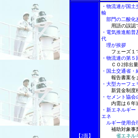
・物流連が国土
輸
部門の二酸化炭
用語の誤認
・電気推進船普
代
理が挨拶
フェーズ１
・物流連の第５
ＣＯ2排出
・国土交通省・
報告書案を
・大型カーフェ
新賃金制度
・セメント協会
内需は６年
・新エネルギー
エネ
ルギー使用合
補助対象事
【2面】
省エネル