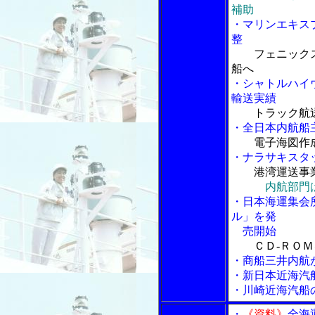
補助
・マリンエキス
整
フェニック
船へ
・シャトルハイ
輸送実績
トラック航
・全日本内航船
電子海図作
・ナラサキスタ
港湾運送事
内航部門
・日本海運集会
ル」を発
売開始
ＣＤ-ＲＯ
・商船三井内航
・新日本近海汽
・川崎近海汽船
・
《資料》
全海