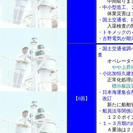
中間取りまと
・中小型造工、
休業災害は１
・国土交通省、
入渠検査の
・トキメックの
・古野電気が期
・国土交通省調
査
オペレータ
やや上昇
・小比加恒久建
正常化処理
標示板設
・日本海運集会
【6面】
改訂
新たに船舶
・船員法等関係
１２０ポイ
・１～３月期の
Ａ重油は２