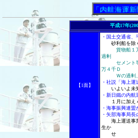
「内航海運新聞」
平成17年(20
・国土交通省、
砂利船を除
貨物船１
過剰
セメント専用
万４千Ｄ
Ｗの過剰、砂
・社説「海上運
【1面】
いよいよ未
・新日鐵の内航
１月に加え
・海事振興連盟
・矢部海事局長の
海上運送事
生か
せ