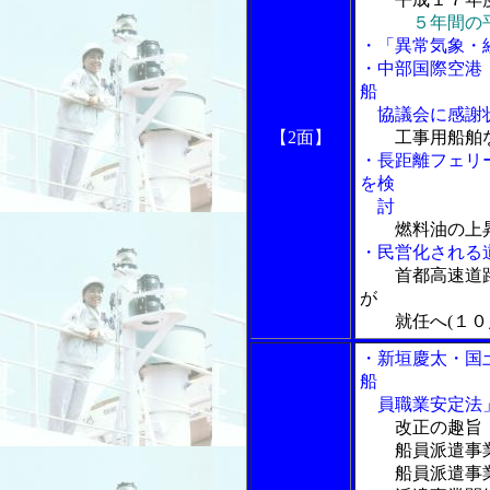
５年間の平
・「異常気象・
・中部国際空港
船
協議会に感謝
【2面】
工事用船舶
・長距離フェリ
を検
討
燃料油の上
・民営化される
首都高速道
が
就任へ(１０月
・新垣慶太・国
船
員職業安定法
改正の趣旨
船員派遣事
船員派遣事業