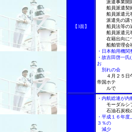
派遣事業開始
船員派遣契
船員派遣元事
派遣先の講ず
【3面】
船員法等の
船員派遣元事
在籍出向に
船舶管理会社
・日本舶用機関
・故吉田啓一氏
お
別れの会
４月２５日
帝国ホテ
ルで
・内航総連が内
モーダルシ
石油石炭税の
・平成１６年度
３％の
減少