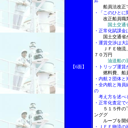
昇
船員法改正
・「このひとに
改正船員職
国土交通
・正常化賦課金
国土交通省
・運賃交渉は大
ＪＦＥ物流
７０万円
油送船の
【6面】
・トリップ運賃
燃料費、船
・内航２団体と
・全内航と海員
の
考え方を述べ
・正常化査定で
５１５件の
ンググ
ループを開
・ＪＦＥ物流の