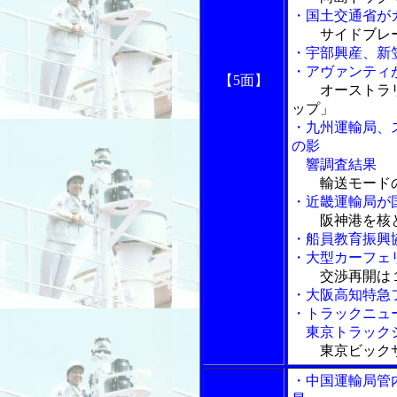
・国土交通省が
サイドブレ
・宇部興産、新
・アヴァンティ
【5面】
オーストラ
ップ」
・九州運輸局、
の影
響調査結果
輸送モード
・近畿運輸局が
阪神港を核
・船員教育振興
・大型カーフェ
交渉再開は
・大阪高知特急
・トラックニュ
東京トラックシ
東京ビック
・中国運輸局管