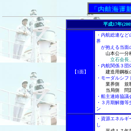
「内航海運新聞」
平成17年(20
・内航総連など
界
が抱える当面
山本公一分
立石会長
・内航関係３団
【1面】
建造用鋼板
・モーダルシフ
業界側 規
当局側 問題
・船主連絡協議
・３月期解撤等
ン
・資源エネルギ
し
平成１７年