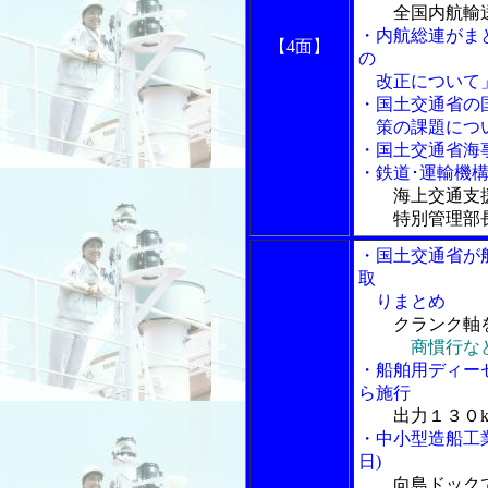
全国内航輸
・内航総連がま
【4面】
の
改正について
・国土交通省の
策の課題につい
・国土交通省海
・鉄道･運輸機
海上交通支
特別管理部長
・国土交通省が
取
りまとめ
クランク軸
商慣行な
・船舶用ディー
ら施行
出力１３０
・中小型造船工
日)
向島ドック