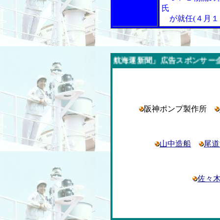
氏
が就任(４月１
今週の「内航海運新聞」広告スポンサー企業
阪神ポンプ製作所
山中造船
尾道
佐々