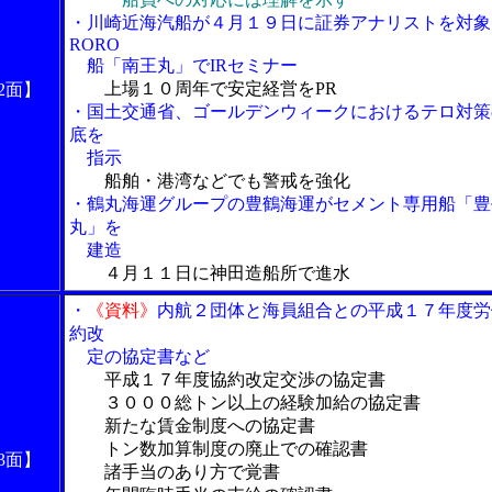
・川崎近海汽船が４月１９日に証券アナリストを対象
RORO
船「南王丸」でIRセミナー
上場１０周年で安定経営をPR
2面】
・国土交通省、ゴールデンウィークにおけるテロ対策
底を
指示
船舶・港湾などでも警戒を強化
・鶴丸海運グループの豊鶴海運がセメント専用船「豊
丸」を
建造
４月１１日に神田造船所で進水
・
《資料》
内航２団体と海員組合との平成１７年度労
約改
定の協定書など
平成１７年度協約改定交渉の協定書
３０００総トン以上の経験加給の協定書
新たな賃金制度への協定書
トン数加算制度の廃止での確認書
3面】
諸手当のあり方で覚書