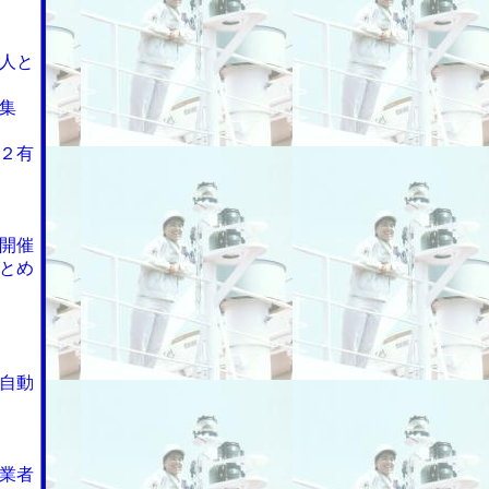
人と
集
２有
開催
とめ
自動
業者