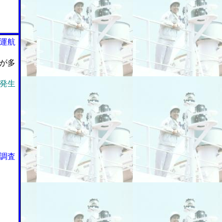
運航
が多
発生
調査