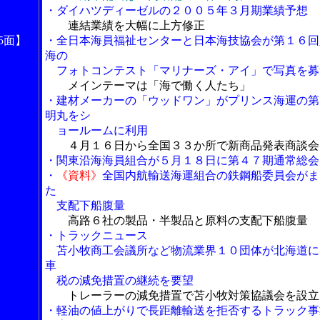
・ダイハツディーゼルの２００５年３月期業績予想
連結業績を大幅に上方修正
5面】
・全日本海員福祉センターと日本海技協会が第１６回
海の
フォトコンテスト「マリナーズ・アイ」で写真を募
メインテーマは「海で働く人たち」
・建材メーカーの「ウッドワン」がプリンス海運の第
明丸をシ
ョールームに利用
４月１６日から全国３３か所で新商品発表商談会
・関東沿海海員組合が５月１８日に第４７期通常総会
・
《資料》
全国内航輸送海運組合の鉄鋼船委員会がま
た
支配下船腹量
高路６社の製品・半製品と原料の支配下船腹量
・トラックニュース
苫小牧商工会議所など物流業界１０団体が北海道に
車
税の減免措置の継続を要望
トレーラーの減免措置で苫小牧対策協議会を設立
・軽油の値上がりで長距離輸送を拒否するトラック事