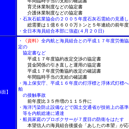
年間臨時手当の支給の確認書
育児休業制度などの協定書
介護休業制度などの協定書
・石灰石鉱業協会の２００５年度石灰石需給の見通し
総需要は１億６６００万トンと５年連続の前年度
・全日本海員組合本部に強盗(４月２０日)
・
《資料》
全内航と海員組合との平成１７年度労働協
定の
協定書など
平成１７年度協約改定交渉の協定書
賃金関係の引き直しと運用の協定書
平成１７年度労働協約改定の確認書
年間臨時手当の支給の確認書
・海上保安庁、平成１６年度の灯浮標と浮体式灯標へ
舶
4面】
の接触事故
前年度比３５件増の１１５件に
・海洋汚染防止設備などで国土交通省が技術上の基準
等を内航総連に通達
・船員家庭のプロボクサーが７度目の防衛をはたす
本望信人の海員組合後援会「あしたの本望」が応