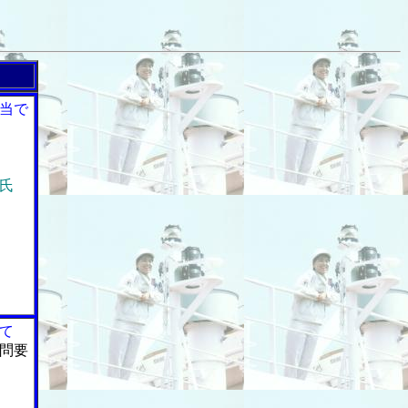
当で
氏
て
問要