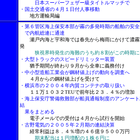
日本スーパーフェザー級タイトルマッチで
・国土交通省の４月１日付人事移動
地方運輸局編
・第６管区海上保安本部が霧の多発時期の船舶の安全
で内航総連に通達
瀬戸内海と宇和海では春先から梅雨にかけて濃霧
発
狭視界時発生の海難のうち約８割がこの時期に
・大型トラックのスピードリミッター装置
猶予期間が終わり９月から全車に義務付け
・中小型造船工業会が鋼材値上げの動向を調査へ
４月からの鋼材値上げを受けて
・横浜市の２００４年内貿コンテナの取り扱い
１１万１０３２TEUで前年比２３．４％の増加
・海上保安庁警備救難部が船員通報制度のアンケート
結
果をまとめる
電子メールでの受付は４月から試行を開始
・古野電気の２００５年２月期の連結決算
経常利益は８．４％増の４６億９５００万円
期末配当は１円増配の１株６円に