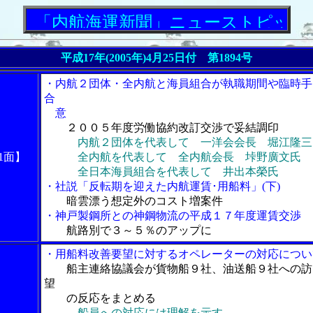
「内航海運新聞」ニューストピックス
平成17年(2005年)4月25日付 第1894号
・内航２団体・全内航と海員組合が執職期間や臨時手
合
意
２００５年度労働協約改訂交渉で妥結調印
内航２団体を代表して 一洋会会長 堀江隆三
1面】
全内航を代表して 全内航会長 垰野廣文氏
全日本海員組合を代表して 井出本榮氏
・社説「反転期を迎えた内航運賃･用船料」(下)
暗雲漂う想定外のコスト増案件
・神戸製鋼所との神鋼物流の平成１７年度運賃交渉
航路別で３～５％のアップに
・用船料改善要望に対するオペレーターの対応につい
船主連絡協議会が貨物船９社、油送船９社への訪
望
の反応をまとめる
船員への対応には理解を示す