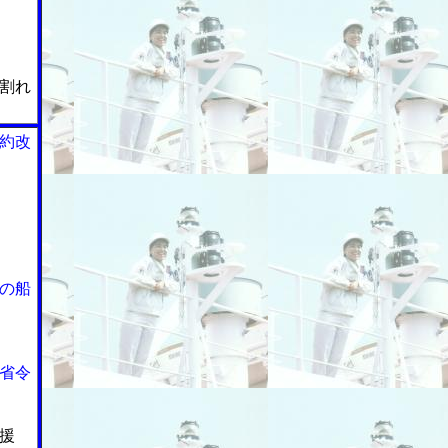
割れ
約改
の船
省令
援