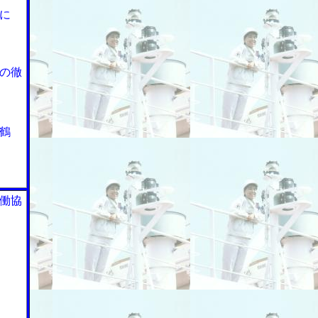
に
の徹
鶴
働協