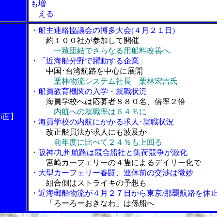
も増
える
・船主連絡協議会の博多大会(４月２１日)
約１００社が参加して開催
一致団結でさらなる用船料改善へ
・「近海船分野で躍動する企業」
中国･台湾航路を中心に展開
栗林物流システム社長 栗林宏吉氏
・船員教育機関の入学・就職状況
海員学校へは応募者８８０名、倍率２倍
内航への就職率は６４％に
6面】
・海員学校の内航にかかる求人･就職状況
改正船員法が求人にも波及か
前年度に比べて２４％も上回る
・阪神/九州航路は競合船社と集荷競争が激化
宮崎カーフェリーの４隻によるデイリー化で
・大型カーフェリー春闘、連休前の交渉は微妙
組合側はストライキの予想も
・近海郵船物流が４月２７日から東京/那覇航路を休
「ろーろーおきなわ」は係船へ