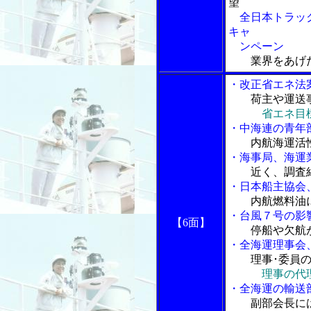
望
全日本トラック
キャ
ンペーン
業界をあげ
・改正省エネ法
荷主や運送
省エネ目
・中海連の青年
内航海運活性化
・海事局、海運
近く、調査
・日本船主協会
内航燃料油
・台風７号の影
【6面】
停船や欠航
・全海運理事会
理事･委員
理事の代
・全海運の輸送
副部会長に