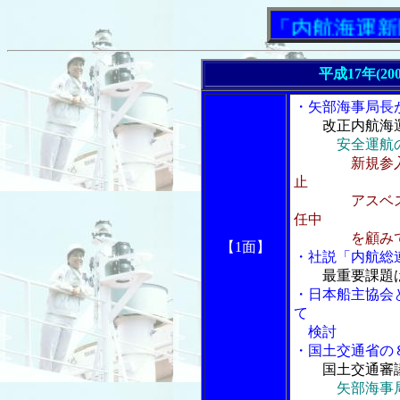
「内航海運新聞」ニ
平成17年(20
・矢部海事局長
改正内航海
安全運航
新規参
止
アスベスト問
任中
を顧み
【1面】
・社説「内航総
最重要課題
・日本船主協会
て
検討
・国土交通省の
国土交通審
矢部海事