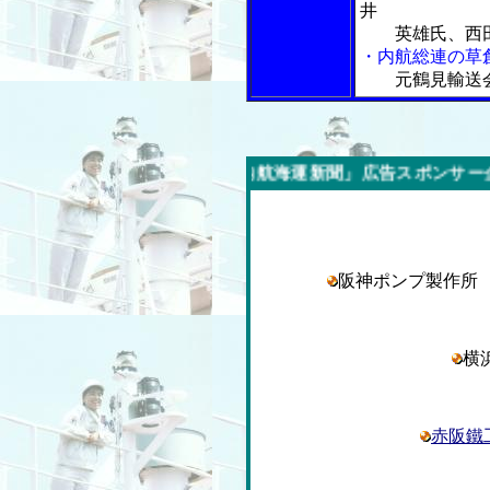
井
英雄氏、西
・内航総連の草
元鶴見輸送
今週の「内航海運新聞」広告スポンサー企業
阪神ポンプ製作
横
赤阪鐵