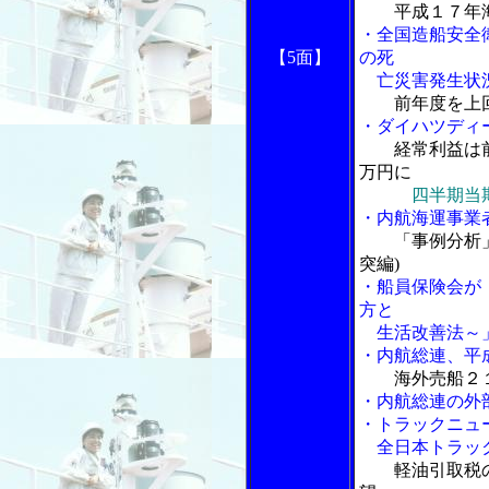
平成１７年
・全国造船安全
【5面】
の死
亡災害発生状
前年度を上
・ダイハツディ
経常利益は
万円に
四半期当
・内航海運事業
「事例分析
突編)
・船員保険会が
方と
生活改善法～
・内航総連、平
海外売船２
・内航総連の外
・トラックニュ
全日本トラック
軽油引取税