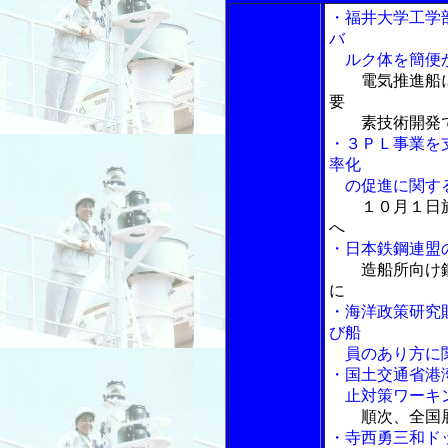
・福井大学工学
バ
ルク体を簡便か
電気推進船
要
素技術開発
・３ＰＬ事業を
率化
の促進に関する
１０月１日
へ
・日本鉄鋼連盟
造船所向け
に
・海洋政策研究
び船
員のあり方に関
・国土交通省港
止対策ワーキン
順次、全国
・寺西勇三和ド