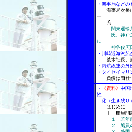
・海事局などの
海事局次長
一
氏
関東運輸
氏、神戸運輸
に
神谷俊広氏、
・川崎近海汽船
荒木社長、
・内航総連の外
・タイセイマリ
負債は両社
・
《資料》
中国
性
化（生き残り）
はじめに
Ⅰ 船員問
１ 若年
２ 船員の効
３ 外国人