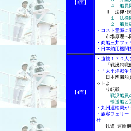
【3面】
４ 船員問題
Ⅱ 法律･
１ 法律
２ 船員確
・コスト意識に
市場原理へ
・商船三井フェ
・日本舶用機関
・遺族１７０人
「戦没殉職
・「太平洋戦争と
日本殉職船
ットよ
り転載
【4面】
戦没船員
輸送船と運命
・九州運輸局が
・旅客フェリー
社
鉄道･運輸