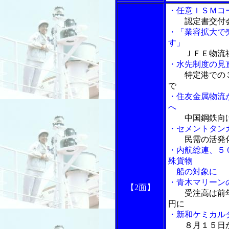
・任意ＩＳＭコ
認定書交付
・「業容拡大で
す」
ＪＦＥ物流
・水先制度の見
特定港での
で
・住友金属物流
へ
中国鋼鉄向
・セメントタン
民需の活発
・内航総連、５
殊貨物
船の対象に
・青木マリーン
【2面】
受注高は前
円に
・新和ケミカル
８月１５日