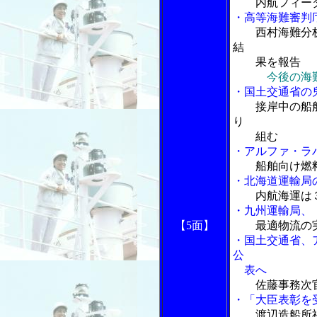
内航フィー
・高等海難審判
西村海難分
結
果を報告
今後の海
・国土交通省の
接岸中の船
り
組む
・アルファ・ラ
船舶向け燃
・北海道運輸局
内航海運は
・九州運輸局、
【5面】
最適物流の
・国土交通省、
公
表へ
佐藤事務次
・「大臣表彰を
渡辺造船所