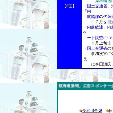
原料輸送
【6面】
・国土交通省、
「内
航船舶の代替建
１２月を目
・内航総連、内
ケ
ート調査につい
９月上旬ま
・国土交通省の
事務次官に
長
に春田謙氏、
今週の「内航海運新聞」広告スポンサー企業
長谷川金属