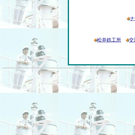
ナ
松井鉄工所
交