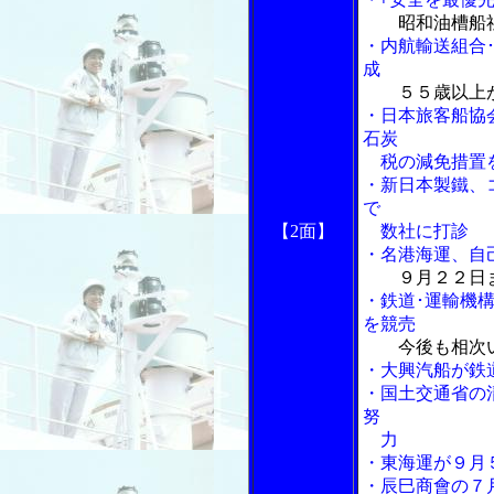
昭和油槽船
・内航輸送組合
成
５５歳以上
・日本旅客船協
石炭
税の減免措置
・新日本製鐵、
で
【2面】
数社に打診
・名港海運、自
９月２２日
・鉄道･運輸機
を競売
今後も相次
・大興汽船が鉄
・国土交通省の
努
力
・東海運が９月
・辰巳商會の７