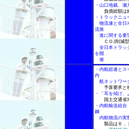
・山口地裁、瀬
負債総額は約
・トラックニュ
物流連と全日本
流推
進に関する要
ＣＯ2削減
全日本トラック
を開
催
・内航総連とス
内
航ネットワー
予算要求と
・「耳を傾け、
国土交通省
・内航輸送組合
鋼
内航物流の実
製品は６．