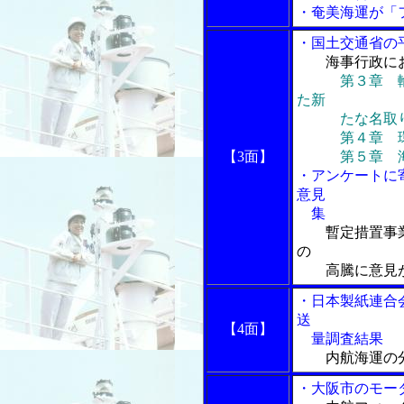
・奄美海運が「
・国土交通省の
海事行政に
第３章 
た新
たな名取り
第４章 環境
【3面】
第５章 海事
・アンケートに
意見
集
暫定措置事
の
高騰に意見
・日本製紙連合
送
【4面】
量調査結果
内航海運の
・大阪市のモー