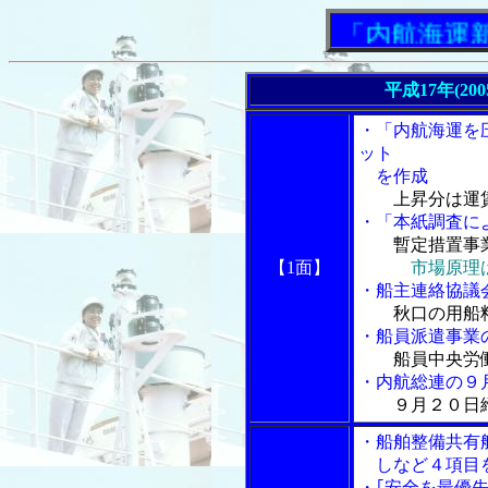
「内航海運新聞」
平成17年(20
・「内航海運を
ット
を作成
上昇分は運
・「本紙調査によ
暫定措置事
【1面】
市場原理
・船主連絡協議
秋口の用船
・船員派遣事業
船員中央労
・内航総連の９
９月２０日
・船舶整備共有
しなど４項目
・｢安全を最優先